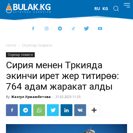
RU
KG
Home
Окуялар тизмеги
Окуялар тизмеги
Сирия менен Түркияда
экинчи ирет жер титирөө:
764 адам жаракат алды
By
Жазгул Урмамбетова
-
21.02.2023 11:25