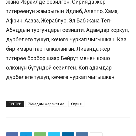
жана Израилде сезилген. Сирияда жер
титирөөнүн жаңырыгын Идлиб, Алеппо, Хама,
Африн, Аазаз, Жераблус, Эл Баб жана Тел-
Абяддын тургундары сезишти. Адамдар коркуп,
дүрбөлөңгө түшүп, көчөгө чуркап чыгышкан. Кээ
бир имараттар талкаланган. Ливанда жер
титирөө борбор шаар Бейрут менен кошо
өлкөнүн бүтүндөй сезилген. Көп адамдар
дүрбөлөңгө түшүп, көчөгө чуркап чыгышкан.
ТЕГТЕР
764 адам жаракат ал
Сирия