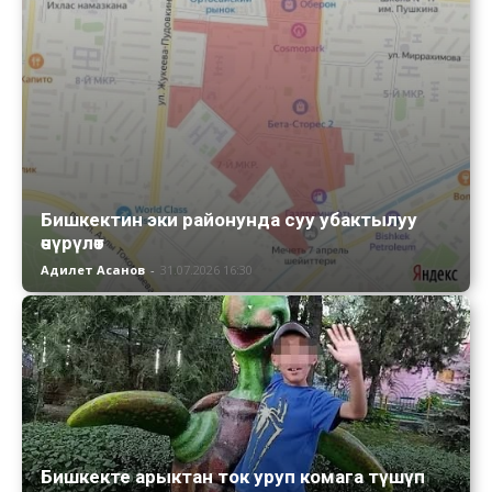
Бишкектин эки районунда суу убактылуу
өчүрүлөт
Адилет Асанов
-
31.07.2026 16:30
Бишкекте арыктан ток уруп комага түшүп