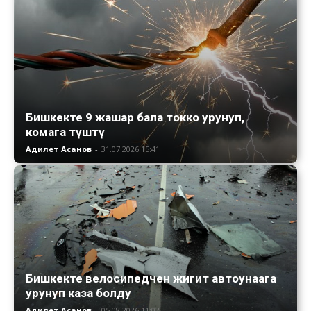
Бишкекте 9 жашар бала токко урунуп,
комага түштү
Адилет Асанов
-
31.07.2026 15:41
Бишкекте велосипедчен жигит автоунаага
урунуп каза болду
Адилет Асанов
-
05.08.2026 11:02