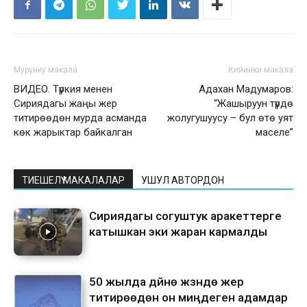
Мурунку макала
Кийинки макала
ВИДЕО. Түркия менен
Адахан Мадумаров:
Сириядагы жаңы жер
“Жашыруун түрдө
титирөөдөн мурда асманда
жолугушуусу – бул өтө уят
көк жарыктар байкалган
маселе”
ТИЕШЕЛҮҮ МАКАЛАЛАР
УШУЛ АВТОРДОН
Сириядагы согуштук аракеттерге
катышкан эки жаран кармалды
50 жылда дүйнө жүзүндө жер
титирөөдөн он миңдеген адамдар