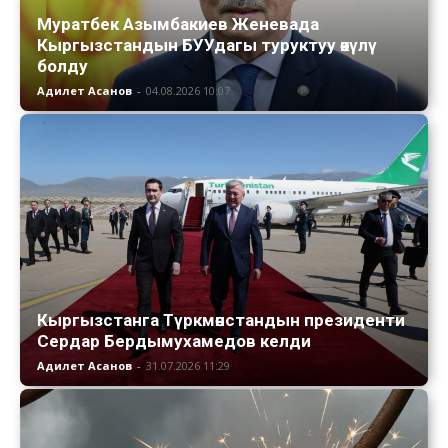
Муратбек Азымбакиев Женевада
Кыргызстандын БУУдагы туруктуу өкүлү
болду
Адилет Асанов
-
04.08.2026 10:07
Кыргызстанга Түркмөнстандын президенти
Сердар Бердымухамедов келди
Адилет Асанов
-
31.07.2026 11:29