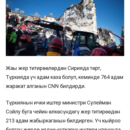
Жаңы жер титирөөлөрдөн Сирияда төрт,
Түркияда үч адам каза болуп, кеминде 764 адам
жаракат алганын CNN билдирди.
Түркиянын ички иштер министри Сулейман
Сойлу буга чейин өлкөсүндөгү жер титирөөдөн
213 адам жабыркаганын билдирген. Үч кыйроо
болгон жерде издөө-куткаруу иштери уланууда.