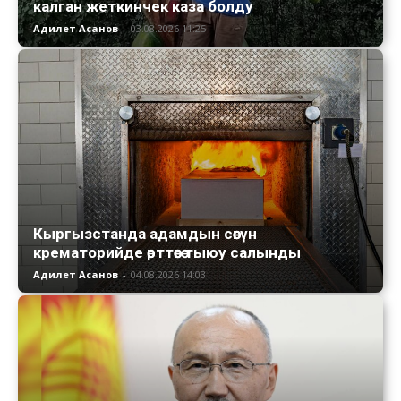
калган жеткинчек каза болду
Адилет Асанов
-
03.08.2026 11:25
Кыргызстанда адамдын сөөгүн
крематорийде өрттөөгө тыюу салынды
Адилет Асанов
-
04.08.2026 14:03