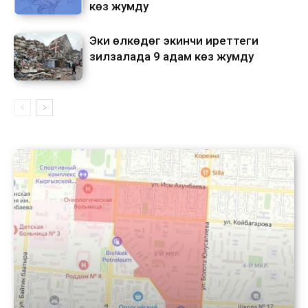
көз жумду
Эки өлкөдөгү экинчи иреттеги
зилзалада 9 адам көз жумду