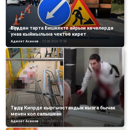
Бүгүндөн тарта Бишкекте айрым көчөлөрдө
унаа кыймылына чектөө кирет
Адилет Асанов
-
05.08.2026 10:58
Түндүк Кипрде кыргызстандык кызга бычак
менен кол салышкан
Адилет Асанов
-
05.08.2026 10:09