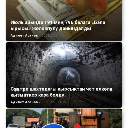
Июль айында 191 миң 796 балага «Бала
ырысы» жөлөкпулу дайындалды
Адилет Асанов
-
05.08.2026 14:11
Сүлүктүдө шахтадагы кырсыктан чет өлкөлүк
кызматкер каза болду
Адилет Асанов
-
05.08.2026 14:15