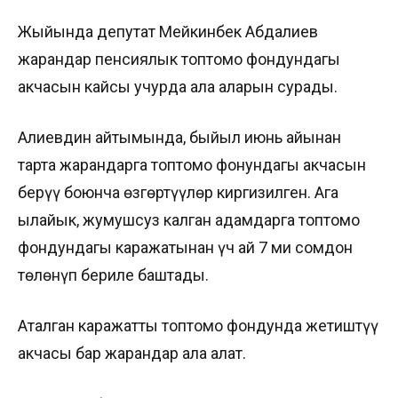
Жыйында депутат Мейкинбек Абдалиев
жарандар пенсиялык топтомо фондундагы
акчасын кайсы учурда ала аларын сурады.
Алиевдин айтымында, быйыл июнь айынан
тарта жарандарга топтомо фонундагы акчасын
берүү боюнча өзгөртүүлөр киргизилген. Ага
ылайык, жумушсуз калган адамдарга топтомо
фондундагы каражатынан үч ай 7 миң сомдон
төлөнүп бериле баштады.
Аталган каражатты топтомо фондунда жетиштүү
акчасы бар жарандар ала алат.