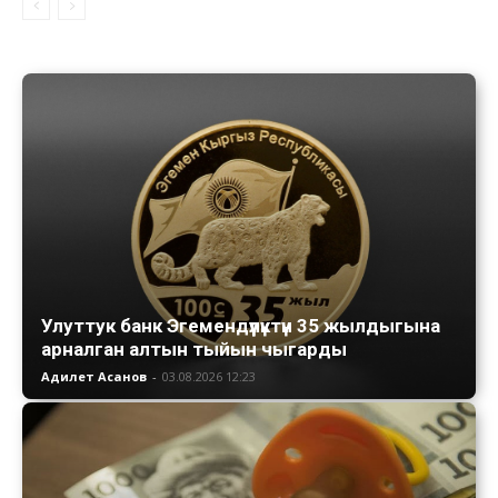
Улуттук банк Эгемендүүлүктүн 35 жылдыгына
арналган алтын тыйын чыгарды
Адилет Асанов
-
03.08.2026 12:23