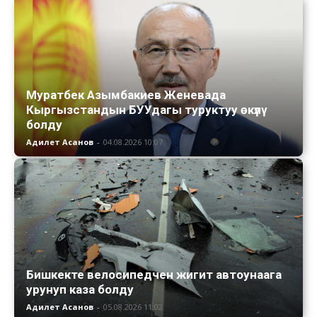
Муратбек Азымбакиев Женевада
Кыргызстандын БУУдагы туруктуу өкүлү
болду
Адилет Асанов
-
04.08.2026 10:07
Бишкекте велосипедчен жигит автоунаага
урунуп каза болду
Адилет Асанов
-
05.08.2026 11:02