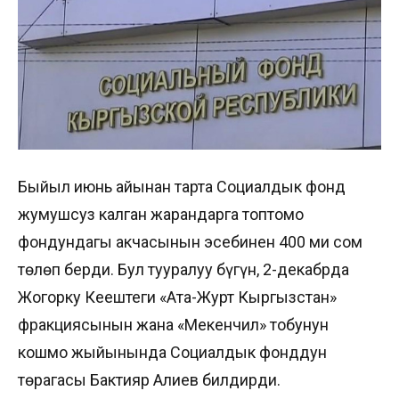
Быйыл июнь айынан тарта Социалдык фонд
жумушсуз калган жарандарга топтомо
фондундагы акчасынын эсебинен 400 миң сом
төлөп берди. Бул тууралуу бүгүн, 2-декабрда
Жогорку Кеңештеги «Ата-Журт Кыргызстан»
фракциясынын жана «Мекенчил» тобунун
кошмо жыйынында Социалдык фонддун
төрагасы Бактияр Алиев билдирди.