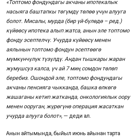
«Топтомо фондундагы акчаны ипотекалык
насыяга баштапкы төгүмдү төлөө үчүн алууга
болот. Мисалы, мурда (бир үй-бүлөдө – ред.)
күйөөсү ипотека алып жатса, анын эле топтомо
фонду эсептелчү. Учурда күйөөсү менен
аялынын топтомо фондун эсептөөгө
мүмкүнчүлүк түзүлдү. Андан тышкары жаран
жумушсуз калса, үч ай 7 миң сомдон төлөп
беребиз. Ошондой эле, топтомо фондундагы
акчаны пенсияга чыкканда, башка өлкөгө
жашаганы кетип жатканда, онкологиялык оору
менен ооруган, жүрөгүнө операция жасаткан
учурда алууга болот»,
— деди ал.
Анын айтымында, быйыл июнь айынан тарта