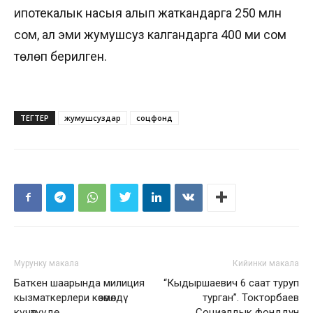
ипотекалык насыя алып жаткандарга 250 млн
сом, ал эми жумушсуз калгандарга 400 миң сом
төлөп берилген.
ТЕГТЕР
жумушсуздар
соцфонд
Мурунку макала
Кийинки макала
Баткен шаарында милиция
“Кыдыршаевич 6 саат туруп
кызматкерлери көзөмөлдү
турган”. Токторбаев
күчөтүүдө
Социалдык фонддун