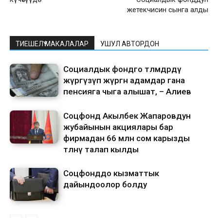
жетекчисин сынга алды
ТИЕШЕЛҮҮ МАКАЛАЛАР
УШУЛ АВТОРДОН
Социалдык фондго төлөмдөрдү
жүргүзүп жүргөн адамдар гана
пенсияга чыга алышат, – Алиев
Соцфонд Акылбек Жапаровдун
жубайынын акциялары бар
фирмадан 66 млн сом карызды
төлөөнү талап кылды
Соцфонддо кызматтык
дайындоолор болду