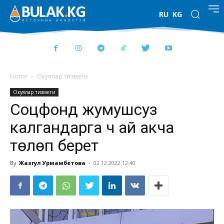
RU
KG
Home
Окуялар тизмеги
Окуялар тизмеги
Cоцфонд жумушсуз
калгандарга үч ай акча
төлөп берет
By
Жазгул Урмамбетова
-
02.12.2022 12:40