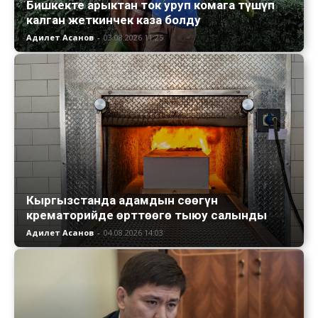
Бишкекте арыктан ток уруп комага түшүп
калган жеткинчек каза болду
Адилет Асанов
-
03.08.2026 11:25
Кыргызстанда адамдын сөөгүн
крематорийде өрттөөгө тыюу салынды
Адилет Асанов
-
04.08.2026 14:03