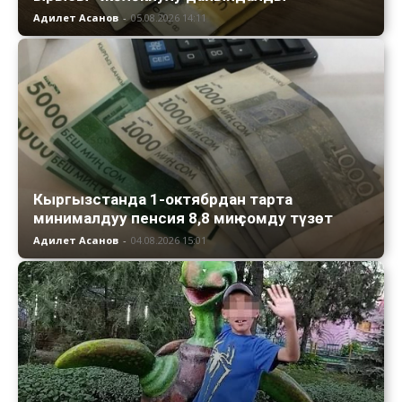
Адилет Асанов
-
05.08.2026 14:11
Кыргызстанда 1-октябрдан тарта
минималдуу пенсия 8,8 миң сомду түзөт
Адилет Асанов
-
04.08.2026 15:01