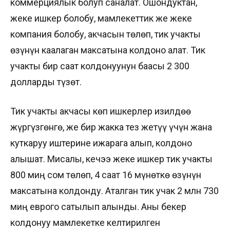
коммерциялык болуп саналат. Ошондуктан,
жеке ишкер болобу, мамлекеттик же жеке
компания болобу, акчасын төлөп, тик учакты
өзүнүн каалаган максатына колдоно алат. Тик
учакты бир саат колдонуунун баасы 2 300
долларды түзөт.
Тик учакты акчасы көп ишкерлер изилдөө
жүргүзгөнгө, же бир жакка тез жетүү үчүн жана
куткаруу иштерине ижарага алып, колдоно
алышат. Мисалы, кечээ жеке ишкер тик учакты
800 миң сом төлөп, 4 саат 16 мүнөткө өзүнүн
максатына колдонду. Аталган тик учак 2 млн 730
миң еврого сатылып алынды. Аны бекер
колдонуу мамлекетке келтирилген