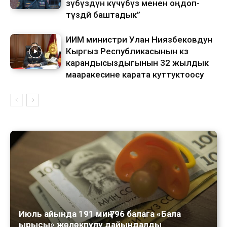
өзүбүздүн күчүбүз менен оңдоп-
түздөй баштадык”
ИИМ министри Улан Ниязбековдун
Кыргыз Республикасынын көз
карандысыздыгынын 32 жылдык
мааракесине карата куттуктоосу
Июль айында 191 миң 796 балага «Бала
ырысы» жөлөкпулу дайындалды