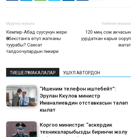
Мурунку макала
Кийинки макала
Кемпир-Абад суусунун жери
120 миң сом акчасын
Өзбекстанга өтүп жатканы
уурдаткан карыя ооруп
туурабы? Саясат
жатат
талдоочулардын пикири
ТИЕШЕЛҮҮ МАКАЛАЛАР
УШУЛ АВТОРДОН
“Ишеним телефон иштебейт”:
Эрулан Көкүлов министр
Иманалиевдин отставкасын талап
кылат
Коргоо министри: “аскердик
техникаларыбызды биринчи жолу