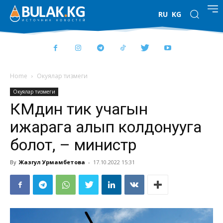
RU
KG
Home
Окуялар тизмеги
Окуялар тизмеги
ӨКМдин тик учагын
ижарага алып колдонууга
болот, – министр
By
Жазгул Урмамбетова
-
17.10.2022 15:31