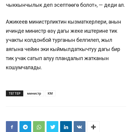
чыккынчылык деп эсептөөгө болот», — деди ал.
Ажикеев министрликтин кызматкерлери, анын
ичинде министр өзү дагы жеке иштерине тик
учакты колдонбой турганын белгилеп, жыл
аягына чейин эки кыймылдаткычтуу дагы бир
тик учак сатып алуу пландалып жатканын
кошумчалады.
ТЕГТЕР
министр
ӨКМ