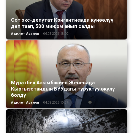
Сот экс-депутат Конгантиевди күнөөлүү
деп таап, 500 миң сом айып салды
Адилет Асанов
-
06.08.2026 18:00
Муратбек Азымбакиев Женевада
Кыргызстандын БУУдагы туруктуу өкүлү
болду
Адилет Асанов
-
04.08.2026 10:07