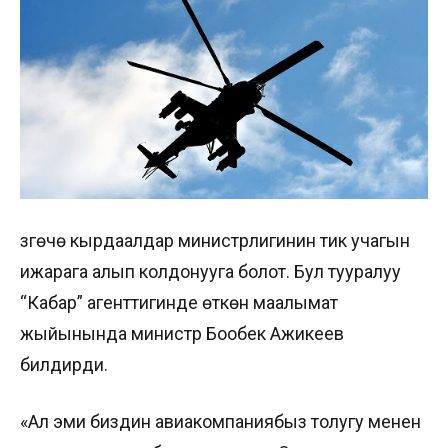
Өзгөчө кырдаалдар министрлигинин тик учагын
ижарага алып колдонууга болот. Бул тууралуу
“Кабар” агенттигинде өткөн маалымат
жыйынында министр Бообек Ажикеев
билдирди.
«Ал эми биздин авиакомпаниябыз толугу менен