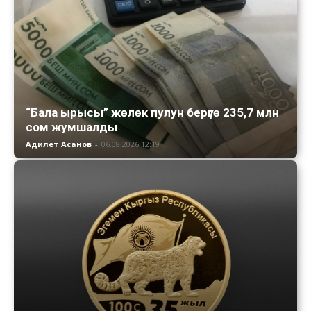
“Бала ырысы” жөлөк пулун берүүгө 235,7 млн
сом жумшалды
Адилет Асанов
-
06.08.2026 12:19