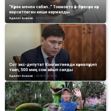
“Күрөк менен сабап…” Токмокто үй-бүлөсүнө күн
көрсөтпөгөн киши кармалды
Адилет Асанов
-
06.08.2026 14:18
Сот экс-депутат Конгантиевди күнөөлүү деп
таап, 500 миң сом айып салды
Адилет Асанов
-
06.08.2026 18:00