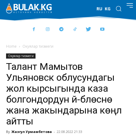
RU
KG
Home
Окуялар тизмеги
Окуялар тизмеги
Талант Мамытов
Ульяновск облусундагы
жол кырсыгында каза
болгондордун үй-бүлөсүнө
жана жакындарына көңүл
айтты
By
Жазгул Урмамбетова
-
22.08.2022 21:33