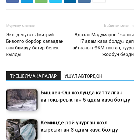
Мурунку макала
Кийинки макала
Экс-депутат Дмитрий
Адахан Мадумаров “жалпы
Биволго борбор калаадан
17 адам каза болду» деп
эки бөлмөлүү батир белек
айтканын ӨКМ тактап, туура
кылды
жообун берди
ТИЕШЕЛҮҮ МАКАЛАЛАР
УШУЛ АВТОРДОН
Бишкек-Ош жолунда катталган
автокырсыктан 5 адам каза болду
Кеминде үрөй учурган жол
кырсыктан 3 адам каза болду