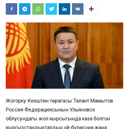
Жогорку Кеңештин төрагасы Талант Мамытов
Россия Федерациясынын Ульяновск
облусундагы жол кырсыгында каза болгон
кыргызстандыктардын үй-бүлөсүнө жана