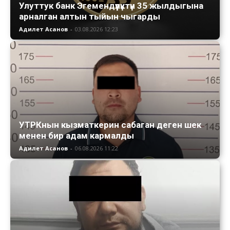
Улуттук банк Эгемендүүлүктүн 35 жылдыгына
арналган алтын тыйын чыгарды
Адилет Асанов
-
03.08.2026 12:23
УТРКнын кызматкерин сабаган деген шек
менен бир адам кармалды
Адилет Асанов
-
06.08.2026 11:22