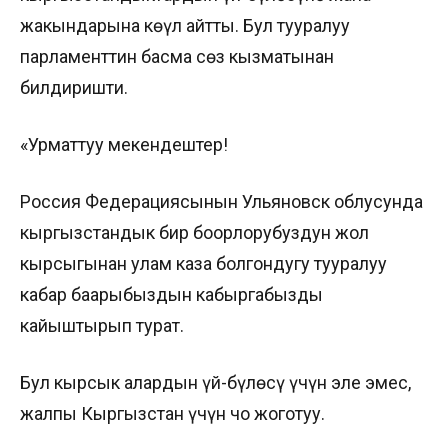
жакындарына көңүл айтты. Бул тууралуу
парламенттин басма сөз кызматынан
билдиришти.
«Урматтуу мекендештер!
Россия Федерациясынын Ульяновск облусунда
кыргызстандык бир боорлорубуздун жол
кырсыгынан улам каза болгондугу тууралуу
кабар баарыбыздын кабыргабызды
кайыштырып турат.
Бул кырсык алардын үй-бүлөсү үчүн эле эмес,
жалпы Кыргызстан үчүн чоң жоготуу.