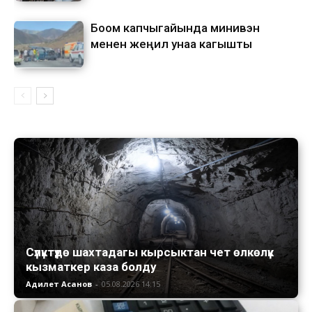
Боом капчыгайында минивэн
менен жеңил унаа кагышты
Сүлүктүдө шахтадагы кырсыктан чет өлкөлүк
кызматкер каза болду
Адилет Асанов
-
05.08.2026 14:15