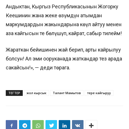
Андыктан, Кыргыз Республикасынын Жогорку
Кеңешинин жана жеке өзүмдүн атымдан
маркумдардын жакындарына көңүл айтуу менен
аза кайгысын тең бөлүшүп, кайрат, сабыр тилейм!
Жараткан бейишинен жай берип, арты кайрылуу
болсун! Ал эми ооруканада жаткандар тез арада
сакайсын!», — деди төрага.
ТЕГТЕР
жол кырсык
Талант Мамытов
терең кайгыруу