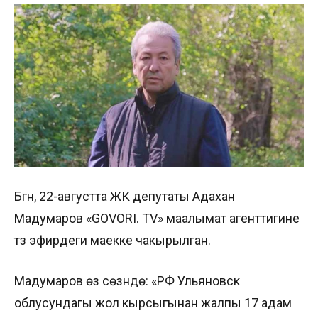
Бүгүн, 22-августта ЖК депутаты Адахан
Мадумаров «GOVORI. TV» маалымат агенттигине
түз эфирдеги маекке чакырылган.
Мадумаров өз сөзүндө: «РФ Ульяновск
облусундагы жол кырсыгынан жалпы 17 адам