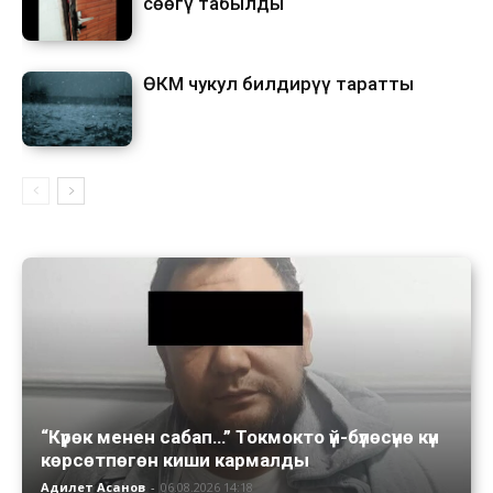
сөөгү табылды
ӨКМ чукул билдирүү таратты
“Күрөк менен сабап…” Токмокто үй-бүлөсүнө күн
көрсөтпөгөн киши кармалды
Адилет Асанов
-
06.08.2026 14:18