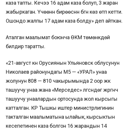
каза тапты. Кечээ 16 адам каза болуп, 3 жаран
жабыркаган. Үчөөнүн бирөөсүнүн бүгүн көзү өтүп кетти.
Ошондо жалпы 17 адам каза болду» деп айткан.
Аталган маалымат боюнча ӨКМ төмөнкүдөй
билдирүү таратты.
«21-август күнү Орусиянын Ульяновск облусунун
Николаев районундагы М5 — «УРАЛ» унаа
жолунун 808 — 810 чакырымында 2 оор жүк
ташуучу унаа жана «Мерседес» үлгүсүндөгү жүргүнчү
ташуучу унаалардын ортосунда жол кырсыгы
катталган. КР Тышкы иштер министрлигинин
такталган маалыматына ылайык, кырсыктын
кесепетинен каза болгон 16 жарандын 14ү