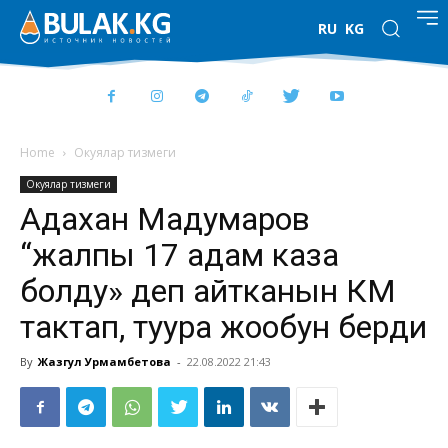
RU
KG
Home
Окуялар тизмеги
Окуялар тизмеги
Адахан Мадумаров
“жалпы 17 адам каза
болду» деп айтканын ӨКМ
тактап, туура жообун берди
By
Жазгул Урмамбетова
-
22.08.2022 21:43