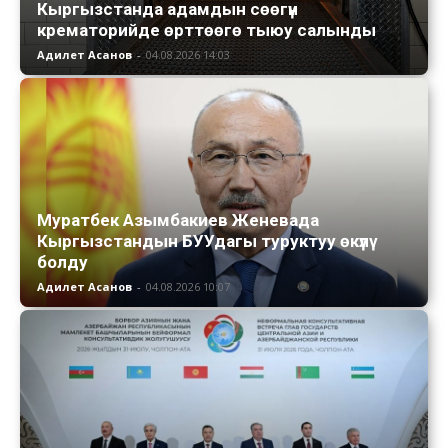
Кыргызстанда адамдын сөөгүн
крематорийде өрттөөгө тыюу салынды
Адилет Асанов
-
04.08.2026 14:03
Муратбек Азымбакиев Женевада
Кыргызстандын БУУдагы туруктуу өкүлү
болду
Адилет Асанов
-
04.08.2026 10:07