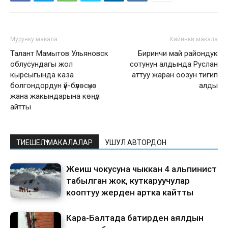
Мурунку макала
Кийинки макала
Талант Мамытов Ульяновск
Биринчи май райондук
облусундагы жол
сотунун алдында Руслан
кырсыгында каза
аттуу жаран оозун тигип
болгондордун үй-бүлөсүнө
алды
жана жакындарына көңүл
айтты
ТИЕШЕЛҮҮ МАКАЛАЛАР
УШУЛ АВТОРДОН
Жеңиш чокусуна чыккан 4 альпинист
табылган жок, куткаруучулар
кооптуу жерден артка кайтты
Кара-Балтада батирден аялдын