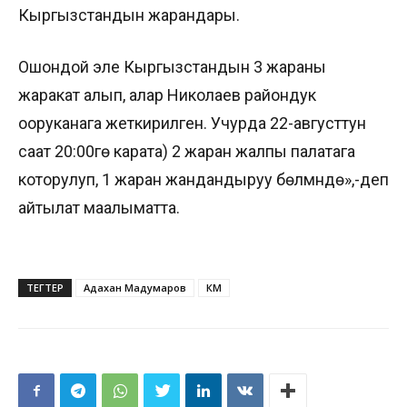
Кыргызстандын жарандары.
Ошондой эле Кыргызстандын 3 жараны
жаракат алып, алар Николаев райондук
ооруканага жеткирилген. Учурда 22-августтун
саат 20:00гө карата) 2 жаран жалпы палатага
которулуп, 1 жаран жандандыруу бөлүмүндө»,-деп
айтылат маалыматта.
ТЕГТЕР
Адахан Мадумаров
ӨКМ