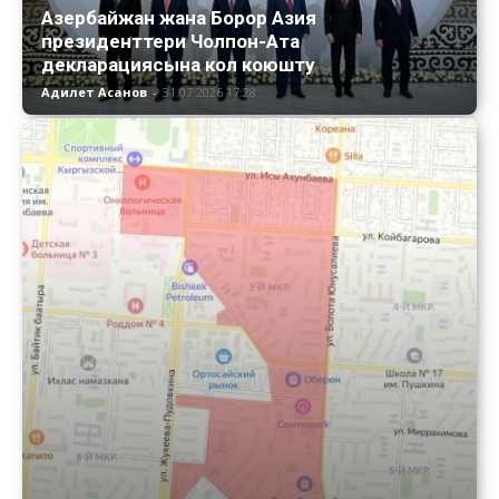
Азербайжан жана Борор Азия
президенттери Чолпон-Ата
декларациясына кол коюшту
Адилет Асанов
-
31.07.2026 17:28