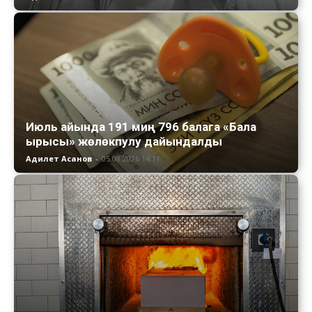
Июль айында 191 миң 796 балага «Бала
ырысы» жөлөкпулу дайындалды
Адилет Асанов
-
05.08.2026 14:11