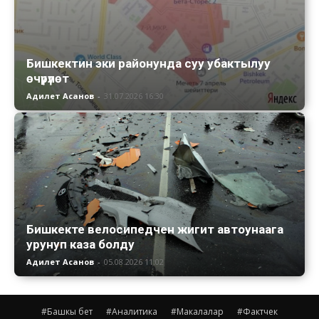
Бишкектин эки районунда суу убактылуу
өчүрүлөт
Адилет Асанов
-
31.07.2026 16:30
Бишкекте велосипедчен жигит автоунаага
урунуп каза болду
Адилет Асанов
-
05.08.2026 11:02
#Башкы бет
#Аналитика
#Макалалар
#Фактчек