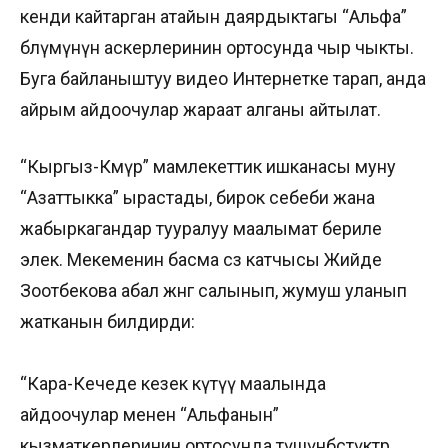
кенди кайтарган атайын даярдыктагы “Альфа”
бөлүмүнүн аскерлеринин ортосунда чыр чыкты.
Буга байланыштуу видео Интернетке тарап, анда
айрым айдоочулар жараат алганы айтылат.
“Кыргыз-Көмүр” мамлекеттик ишканасы муну
“Азаттыкка” ырастады, бирок себеби жана
жабыркагандар тууралуу маалымат бериле
элек. Мекеменин басма сөз катчысы Жийде
Зоотбекова абал жөнгө салынып, жумуш уланып
жатканын билдирди:
“Кара-Кечеде кезек күтүү маалында
айдоочулар менен “Альфанын”
кызматкерлеринин ортосунда түшүнбөстүктөр