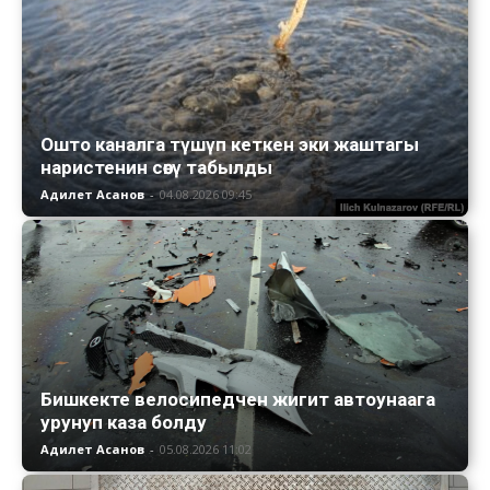
Ошто каналга түшүп кеткен эки жаштагы
наристенин сөөгү табылды
Адилет Асанов
-
04.08.2026 09:45
Бишкекте велосипедчен жигит автоунаага
урунуп каза болду
Адилет Асанов
-
05.08.2026 11:02