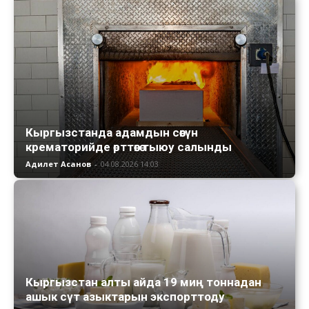
Кыргызстанда адамдын сөөгүн
крематорийде өрттөөгө тыюу салынды
Адилет Асанов
-
04.08.2026 14:03
Кыргызстан алты айда 19 миң тоннадан
ашык сүт азыктарын экспорттоду