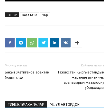
ТЕГТЕР
Кара-Кече
чыр
Мурунку макала
Кийинки макала
Бакыт Жетигенов абактан
Тажикстан Кыргызстандын
бошотулду
жаранын аткан чек
арачыларын жазалоону
убадалады
ТИЕШЕЛҮҮ МАКАЛАЛАР
УШУЛ АВТОРДОН