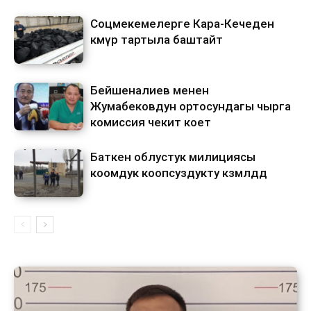
Соцмекемелерге Кара-Кечеден
көмүр тартыла баштайт
Бейшеналиев менен
Жумабековдун ортосундагы чырга
комиссия чекит коет
Баткен облустук милициясы
коомдук коопсуздукту көзөмөлдөөдө