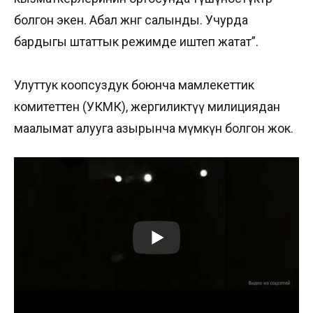
болгон экен. Абал жөнгө салынды. Учурда
бардыгы штаттык режимде иштеп жатат”.
Улуттук коопсуздук боюнча мамлекеттик
комитеттен (УКМК), жергиликтүү милициядан
маалымат алууга азырынча мүмкүн болгон жок.