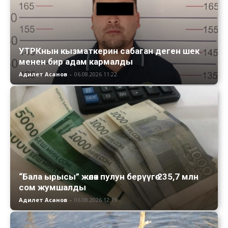
УТРКнын кызматкерин сабаган деген шек
менен бир адам кармалды
Адилет Асанов
-
06.08.2026 11:22
“Бала ырысы” жөлөк пулун берүүгө 235,7 млн
сом жумшалды
Адилет Асанов
-
06.08.2026 12:19