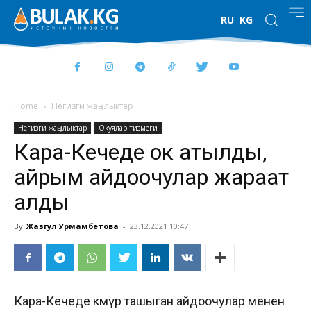
RU
KG
Home
Негизги жаңылыктар
Негизги жаңылыктар
Окуялар тизмеги
Кара-Кечеде ок атылды,
айрым айдоочулар жараат
алды
By
Жазгул Урмамбетова
-
23.12.2021 10:47
Кара-Кечеде көмүр ташыган айдоочулар менен