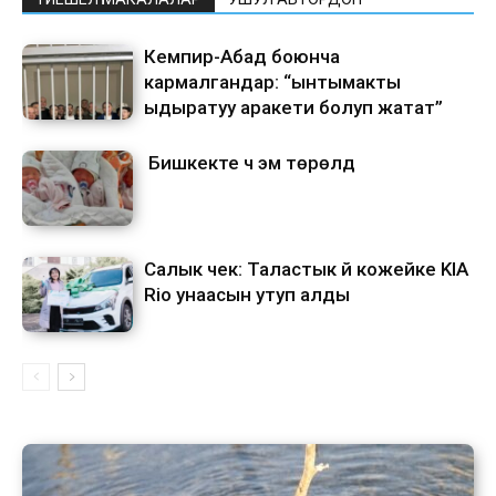
Кемпир-Абад боюнча
кармалгандар: “ынтымакты
ыдыратуу аракети болуп жатат”
Бишкекте үч эм төрөлдү
Салык чек: Таластык үй кожейке KIA
Rio унаасын утуп алды