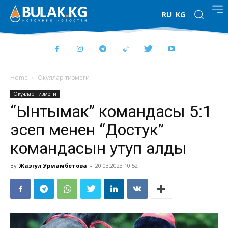
RU
KG
Home
Окуялар тизмеги
Окуялар тизмеги
“Ынтымак” командасы 5:1
эсеп менен “Достук”
командасын утуп алды
By
Жазгул Урмамбетова
-
20.03.2023 10:52