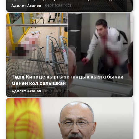
Адилет Асанов
-
04.08.2026 14:03
Түндүк Кипрде кыргызстандык кызга бычак
менен кол салышкан
Адилет Асанов
-
05.08.2026 10:09