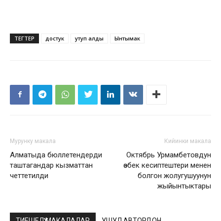
ТЕГТЕР
достук
утуп алды
Ынтымак
Мурунку макала
Кийинки макала
Алматыда бюллетендерди
Октябрь Урмамбетовдун
таштагандар кызматтан
өзбек кесиптештери менен
четтетилди
болгон жолугушуунун
жыйынтыктары
ТИЕШЕЛҮҮ МАКАЛАЛАР
УШУЛ АВТОРДОН