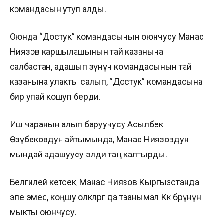
командасын утуп алды.
Оюнда “Достук” командасынын оюнчусу Манас
Ниязов каршылашынын тай казанына
салбастан, адашып өзүнүн командасынын тай
казанына улакты салып, “Достук” командасына
бир упай кошуп берди.
Иш чаранын алып баруучусу Асылбек
Өзүбековдун айтымында, Манас Ниязовдун
мындай адашуусу элди таң калтырды.
Белгилей кетсек, Манас Ниязов Кыргызстанда
эле эмес, коңшу олкөлөргө да таанымал Көк бөрүнүн
мыкты оюнчусу.