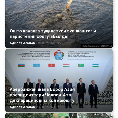
Ошто каналга түшүп кеткен эки жаштагы
наристенин сөөгү табылды
Адилет Асанов
-
04.08.2026 09:45
Азербайжан жана Борор Азия
президенттери Чолпон-Ата
декларациясына кол коюшту
Адилет Асанов
-
31.07.2026 17:28