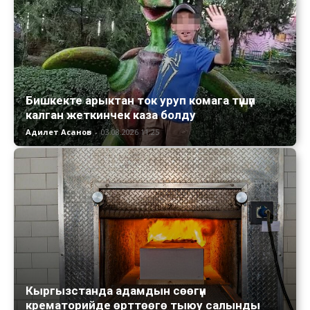
Бишкекте арыктан ток уруп комага түшүп
калган жеткинчек каза болду
Адилет Асанов
-
03.08.2026 11:25
Кыргызстанда адамдын сөөгүн
крематорийде өрттөөгө тыюу салынды