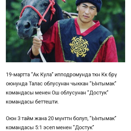
19-мартта “Ак Кула” ипподромунда өткөн Көк бөрү
оюнунда Талас облусунан чыккан “Ынтымак”
командасы менен Ош облусунан “Достук”
командасы беттешти.
Оюн 3 тайм жана 20 мүнөттөн болуп, “Ынтымак”
командасы 5:1 эсеп менен “Достук”