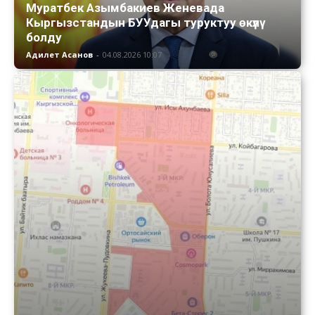
Муратбек Азымбакиев Женевада
Кыргызстандын БУУдагы туруктуу өкүлү
болду
Адилет Асанов
-
04.08.2026 10:07