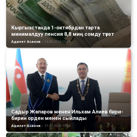
Кыргызстанда 1-октябрдан тарта
минималдуу пенсия 8,8 миң сомду түзөт
Адилет Асанов
-
04.08.2026 15:01
Садыр Жапаров менен Ильхам Алиев бири-
бирин орден менен сыйлады
Адилет Асанов
-
31.07.2026 15:34