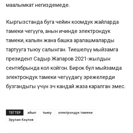
маалымкат негиздемеде.
Кыргызстанда буга чейин коомдук жайларда
тамеки чегүүгө, анын ичинде электрондук
тамеки, кальян жана башка аралашмаларды
тартууга тыюу салынган. Тиешелүү мыйзамга
президент Садыр Жапаров 2021-жылдын
сентябрында кол койгон. Бирок бул мыйзамда
электрондук тамеки чегүүдөгү эрежелерди
бузгандыгы үчүн эч кандай жаза каралган эмес.
ТЕГТЕР
айып
тыюу
электрондук тамеки
Эрулан Көкүлов