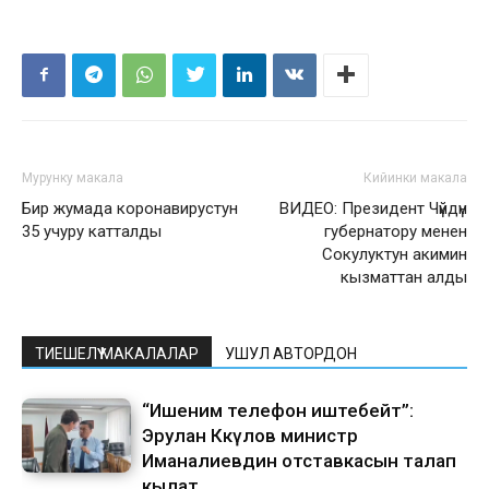
Мурунку макала
Кийинки макала
Бир жумада коронавирустун
ВИДЕО: Президент Чүйдүн
35 учуру катталды
губернатору менен
Сокулуктун акимин
кызматтан алды
ТИЕШЕЛҮҮ МАКАЛАЛАР
УШУЛ АВТОРДОН
“Ишеним телефон иштебейт”:
Эрулан Көкүлов министр
Иманалиевдин отставкасын талап
кылат