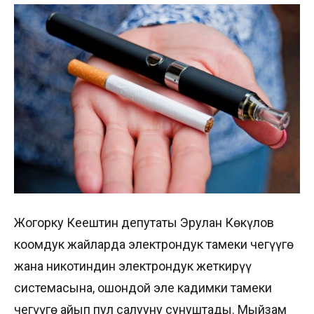
Жогорку Кеңештин депутаты Эрулан Көкүлов
коомдук жайларда электрондук тамеки чегүүгө
жана никотиндин электрондук жеткирүү
системасына, ошондой эле кадимки тамеки
чегүүгө айып пул салууну сунуштады. Мыйзам