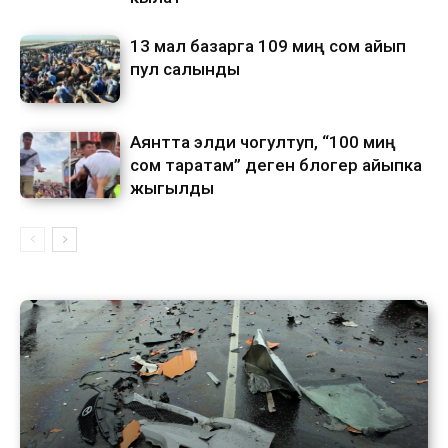
13 мал базарга 109 миң сом айып
пул салынды
Аянтта элди чогултуп, “100 миң
сом таратам” деген блогер айыпка
жыгылды