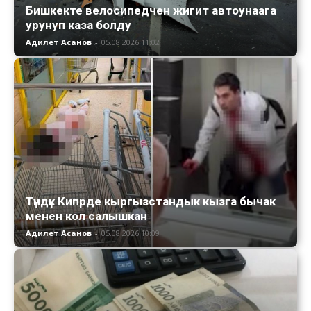
Бишкекте велосипедчен жигит автоунаага
урунуп каза болду
Адилет Асанов
-
05.08.2026 11:02
Түндүк Кипрде кыргызстандык кызга бычак
менен кол салышкан
Адилет Асанов
-
05.08.2026 10:09