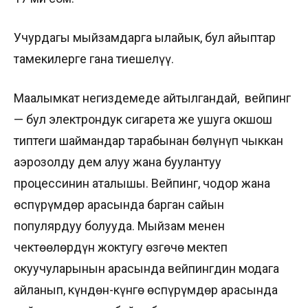
Учурдагы мыйзамдарга ылайык, бул айыптар
тамекилерге гана тиешелүү.
Маалымкат негиздемеде айтылгандай, вейпинг
— бул электрондук сигарета же ушуга окшош
типтеги шаймандар тарабынан бөлүнүп чыккан
аэрозолду дем алуу жана буулантуу
процессинин аталышы. Вейпинг, чоңдор жана
өспүрүмдөр арасында барган сайын
популярдуу болууда. Мыйзам менен
чектөөлөрдүн жоктугу өзгөчө мектеп
окуучуларынын арасында вейпингдин модага
айланып, күндөн-күнгө өспүрүмдөр арасында