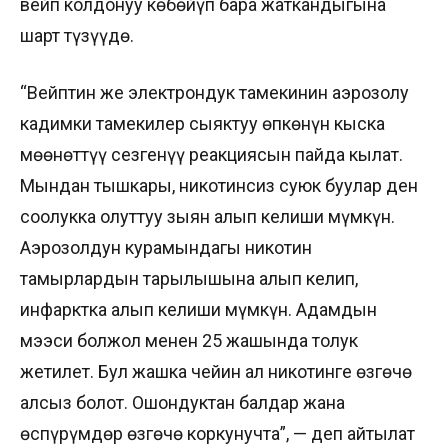
вейп колдонуу көбөйүп бара жаткандыгына
шарт түзүүдө.
“Вейптин же электрондук тамекинин аэрозолу
кадимки тамекилер сыяктуу өпкөнүн кыска
мөөнөттүү сезгенүү реакциясын пайда кылат.
Мындан тышкары, никотинсиз суюк буулар ден
соолукка олуттуу зыян алып келиши мүмкүн.
Аэрозолдун курамындагы никотин
тамырлардын тарылышына алып келип,
инфарктка алып келиши мүмкүн. Адамдын
мээси болжол менен 25 жашында толук
жетилет. Бул жашка чейин ал никотинге өзгөчө
алсыз болот. Ошондуктан балдар жана
өспүрүмдөр өзгөчө коркунучта”, — деп айтылат