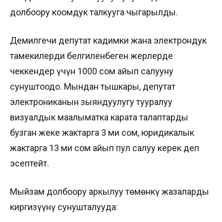
долбоору коомдук талкууга чыгарылды.
Демилгечи депутат кадимки жана электрондук
тамекилерди белгиленбеген жерлерде
чеккендер үчүн 1000 сом айып салууну
сунуштоодо. Мындан тышкары, депутат
электрониканын зыяндуулугу тууралуу
визуалдык маалыматка карата талаптарды
бузган жеке жактарга 3 миң сом, юридикалык
жактарга 13 миң сом айып пул салуу керек деп
эсептейт.
Мыйзам долбоору аркылуу төмөнкү жазаларды
киргизүүнү сунушталууда: