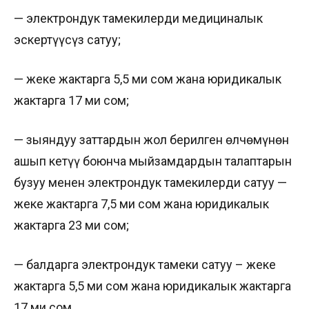
— электрондук тамекилерди медициналык
эскертүүсүз сатуу;
— жеке жактарга 5,5 миң сом жана юридикалык
жактарга 17 миң сом;
— зыяндуу заттардын жол берилген өлчөмүнөн
ашып кетүү боюнча мыйзамдардын талаптарын
бузуу менен электрондук тамекилерди сатуу —
жеке жактарга 7,5 миң сом жана юридикалык
жактарга 23 миң сом;
— балдарга электрондук тамеки сатуу – жеке
жактарга 5,5 миң сом жана юридикалык жактарга
17 миң сом.