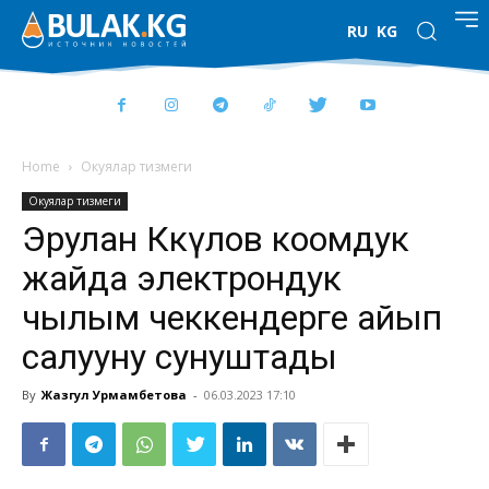
RU
KG
Home
Окуялар тизмеги
Окуялар тизмеги
Эрулан Көкүлов коомдук
жайда электрондук
чылым чеккендерге айып
салууну сунуштады
By
Жазгул Урмамбетова
-
06.03.2023 17:10