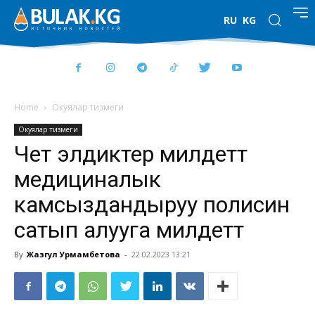
RU
KG
Home
Окуялар тизмеги
Окуялар тизмеги
Чет элдиктер милдеттүү
медициналык
камсыздандыруу полисин
сатып алууга милдеттүү
By
Жазгул Урмамбетова
-
22.02.2023 13:21