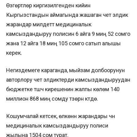
Өзгөртүүлөр киргизилгенден кийин
Кыргызстандын аймагында жашаган чет элдик
жарандар милдеттүү медициналык
камсыздандыруу полисин 6 айга 9 миң 52 сомго
жана 12 айга 18 миң 105 сомго сатып алышы
керек.
Негиздемеге караганда, мыйзам долбоорунун
авторлору чет элдиктерди камсыздандыруудан
бюджетке түшүүчү кирешенин жалпы көлөмү 140
миллион 868 миң сомду түзөрүн күтүүдө.
Кошумчалай кетсек, өлкөнүн жарандары үчүн
медициналык камсыздандыруу полиси
жылына 1504 сом турат.