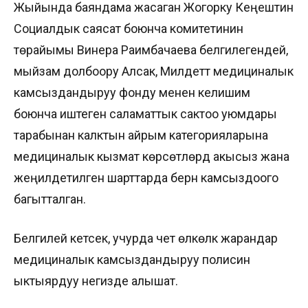
Жыйында баяндама жасаган Жогорку Кеңештин
Социалдык саясат боюнча комитетинин
төрайымы Винера Раимбачаева белгилегендей,
мыйзам долбоору Алсак, Милдеттүү медициналык
камсыздандыруу фонду менен келишим
боюнча иштеген саламаттык сактоо уюмдары
тарабынан калктын айрым категорияларына
медициналык кызмат көрсөтүүлөрдү акысыз жана
жеңилдетилген шарттарда берүүнү камсыздоого
багытталган.
Белгилей кетсек, учурда чет өлкөлүк жарандар
медициналык камсыздандыруу полисин
ыктыярдуу негизде алышат.