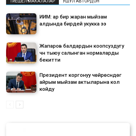
ТИЕШЕЛҮҮ МАКАЛАЛАР
УШУЛ АВТОРДОН
ИИМ: ар бир жаран мыйзам
алдында бирдей укукка ээ
Жапаров балдардын коопсуздугу
үчүн тыюу салынган нормаларды
бекитти
Президент коргонуу чөйрөсүндөгү
айрым мыйзам актыларына кол
койду