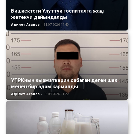
Бишкектеги Улуттук госпиталга жаңы
жетекчи дайындалды
Адилет Асанов
-
31.07.2026 17:40
УТРКнын кызматкерин сабаган деген шек
менен бир адам кармалды
Адилет Асанов
-
06.08.2026 11:22