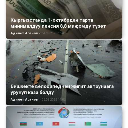
Кыргызстанда 1-октябрдан тарта
минималдуу пенсия 8,8 миң сомду түзөт
Адилет Асанов
-
04.08.2026 15:01
Бишкекте велосипедчен жигит автоунаага
урунуп каза болду
Адилет Асанов
-
05.08.2026 11:02