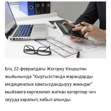
Бүгүн, 22-февралдагы Жогорку Кеңештин
жыйынында “Кыргызстанда жарандарды
медициналык камсыздандыруу жөнүндөгү”
мыйзамга киргизилип жаткан өзгөртүүлөр үчүнчү
окууда каралып, кабыл алынды.