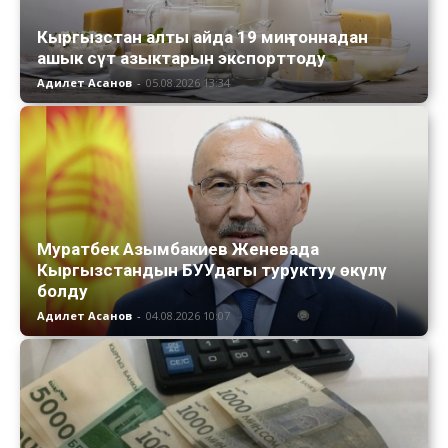
Кыргызстан алты айда 19 миң тоннадан
ашык сүт азыктарын экспорттоду
Адилет Асанов
-
05.08.2026 13:34
Муратбек Азымбакиев Женевада
Кыргызстандын БУУдагы туруктуу өкүлү
болду
Адилет Асанов
-
04.08.2026 10:07