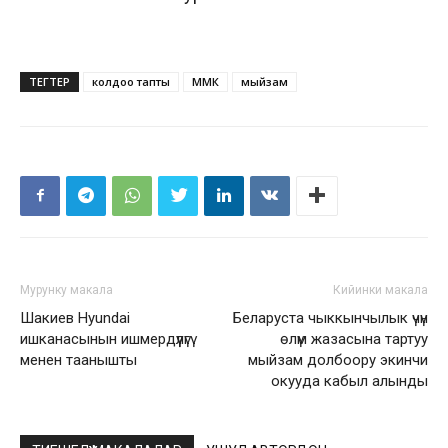
ТЕГТЕР
колдоо тапты
ММК
мыйзам
Мурунку макала
Кийинки макала
Шакиев Hyundai
Беларуста чыккынчылык үчүн
ишканасынын ишмердүүлүгү
өлүм жазасына тартуу
менен таанышты
мыйзам долбоору экинчи
окууда кабыл алынды