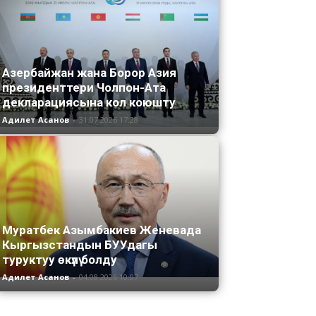
Азербайжан жана Борор Азия
президенттери Чолпон-Ата
декларациясына кол коюшту
Адилет Асанов
-
31.07.2026 17:28
Муратбек Азымбакиев Женевада
Кыргызстандын БУУдагы
туруктуу өкүлү болду
Адилет Асанов
-
04.08.2026 10:07