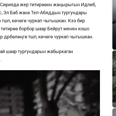
 Сирияда жер титирөөнүн жаңырыгын Идлиб,
ус, Эл Баб жана Тел-Абяддын тургундары
 түшүп, көчөгө чуркап чыгышкан. Кээ бир
 титирөө борбор шаар Бейрут менен кошо
р дүрбөлөңгө түшүп, көчөгө чуркап чыгышкан.
тай шаар тургундарын жабыркаган
.