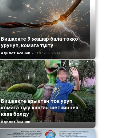
Бишкекте 9 жашар бала токко
урунуп, комага түштү
Адилет Асанов
-
31.07.2026 15:41
Бишкекте арыктан ток уруп
комага түшүп калган жеткинчек
каза болду
Адилет Асанов
-
03.08.2026 11:25