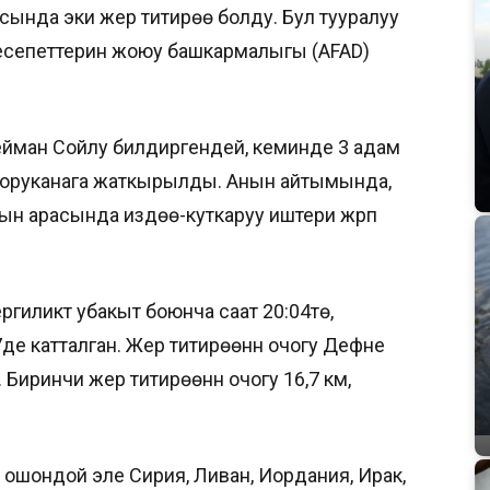
иясында эки жер титирөө болду. Бул тууралуу
есепеттерин жоюу башкармалыгы (AFAD)
ейман Сойлу билдиргендей, кеминде 3 адам
, ооруканага жаткырылды. Анын айтымында,
н арасында издөө-куткаруу иштери жүрүп
ргиликтүү убакыт боюнча саат 20:04тө,
7де катталган. Жер титирөөнүн очогу Дефне
Биринчи жер титирөөнүн очогу 16,7 км,
ошондой эле Сирия, Ливан, Иордания, Ирак,