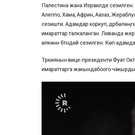
Палестина жана Израилде сезилген.
Алеппо, Хама, Африн, Аазаз, Жерабл
сезишти. Адамдар коркуп, дүрбөлөңгө
имараттар талкаланган. Ливанда жер
өлкөнүн бүтүндөй сезилген. Көп адамда
Түркиянын вице-президенти Фуат Ок
имараттарга жакындабоого чакырды