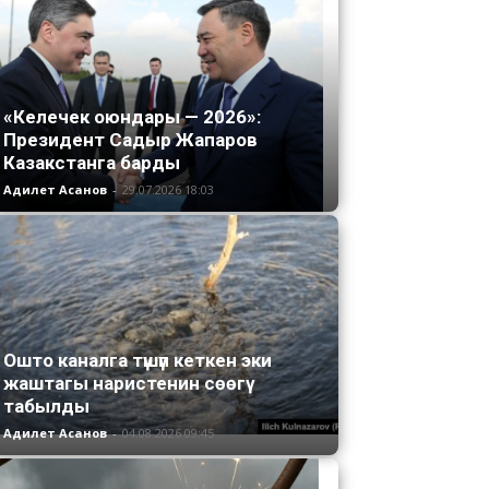
«Келечек оюндары — 2026»:
Президент Садыр Жапаров
Казакстанга барды
Адилет Асанов
-
29.07.2026 18:03
Ошто каналга түшүп кеткен эки
жаштагы наристенин сөөгү
табылды
Адилет Асанов
-
04.08.2026 09:45