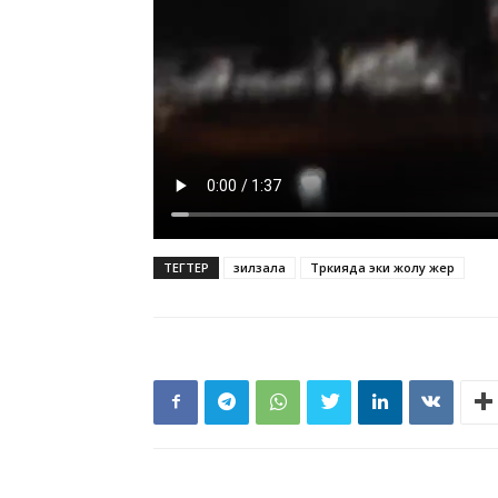
ТЕГТЕР
зилзала
Түркияда эки жолу жер