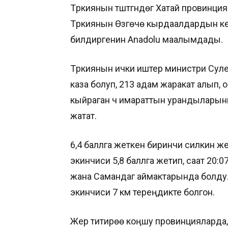
Түркиянын түштүгүндөгү Хатай провинц
Түркиянын Өзгөчө кырдаалдардын к
билдиргенин Anadolu маалымдады.
Түркиянын ички иштер министри Сул
каза болуп, 213 адам жаракат алып
кыйраган үч имараттын урандыларыны
жатат.
6,4 баллга жеткен биринчи силкинүү же
экинчиси 5,8 баллга жетип, саат 20:0
жана Самандаг аймактарында болду. 
экинчиси 7 км тереңдикте болгон.
Жер титирөө коңшу провинцияларда, 