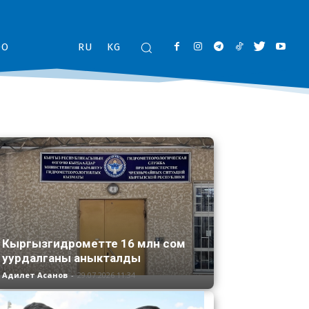
ОО
RU
KG
Кыргызгидрометте 16 млн сом
уурдалганы аныкталды
Адилет Асанов
-
29.07.2026 11:34