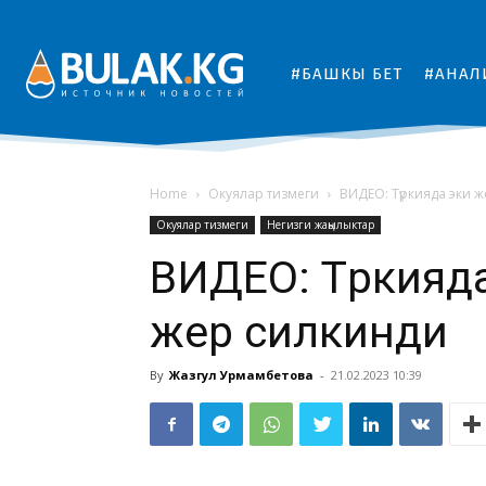
#БАШКЫ БЕТ
#АНАЛ
Home
Окуялар тизмеги
ВИДЕО: Түркияда эки 
Окуялар тизмеги
Негизги жаңылыктар
ВИДЕО: Түркияд
жер силкинди
By
Жазгул Урмамбетова
-
21.02.2023 10:39