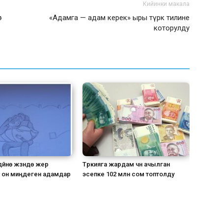
Кийинки макала
т
«Адамга — адам керек» ыры түрк тилине
которулду
үйнө жүзүндө жер
Түркияга жардам үчүн ачылган
н он миңдеген адамдар
эсепке 102 млн сом топтолду