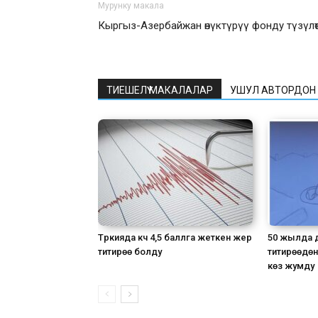
Мурунку макала
Кыргыз-Азербайжан өнүктүрүү фонду түзүлө
ТИЕШЕЛҮҮ МАКАЛАЛАР
УШУЛ АВТОРДОН
Түркияда күчү 4,5 баллга жеткен жер
50 жылда д
титирөө болду
титирөөдө
көз жумду