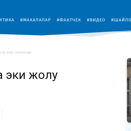
ИТИКА
#МАКАЛАЛАР
#ФАКТЧЕК
#ВИДЕО
#ШАЙЛ
жолу жер силкинди
а эки жолу