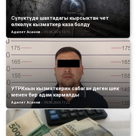
Сүлүктүдө шахтадагы кырсыктан чет
өлкөлүк кызматкер каза болду
Адилет Асанов
-
05.08.2026 14:15
УТРКнын кызматкерин сабаган деген шек
менен бир адам кармалды
Адилет Асанов
-
06.08.2026 11:22