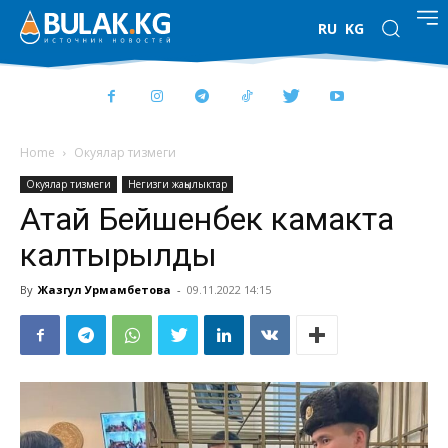
RU
KG
Home
Окуялар тизмеги
Окуялар тизмеги
Негизги жаңылыктар
Атай Бейшенбек камакта
калтырылды
By
Жазгул Урмамбетова
-
09.11.2022 14:15