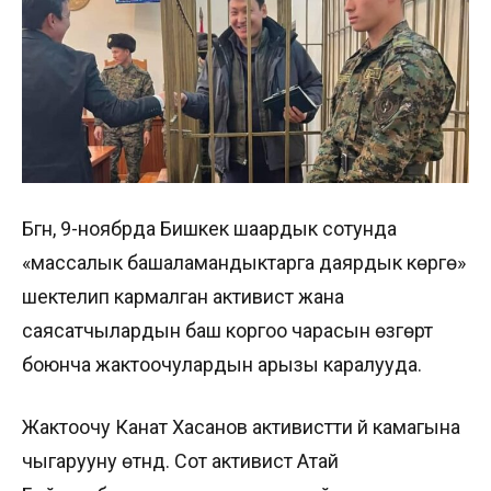
Бүгүн, 9-ноябрда Бишкек шаардык сотунда
«массалык башаламандыктарга даярдык көрүүгө»
шектелип кармалган активист жана
саясатчылардын баш коргоо чарасын өзгөртүү
боюнча жактоочулардын арызы каралууда.
Жактоочу Канат Хасанов активистти үй камагына
чыгарууну өтүндү. Сот активист Атай