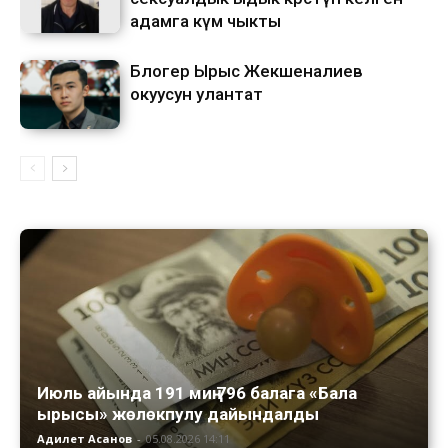
адамга өкүм чыкты
Блогер Ырыс Жекшеналиев
окуусун улантат
Июль айында 191 миң 796 балага «Бала
ырысы» жөлөкпулу дайындалды
Адилет Асанов
-
05.08.2026 14:11