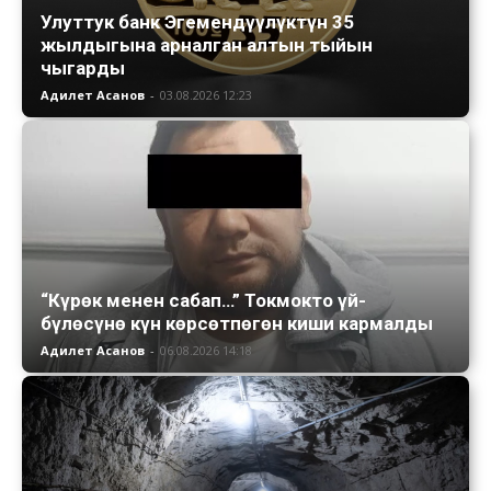
Улуттук банк Эгемендүүлүктүн 35
жылдыгына арналган алтын тыйын
чыгарды
Адилет Асанов
-
03.08.2026 12:23
“Күрөк менен сабап…” Токмокто үй-
бүлөсүнө күн көрсөтпөгөн киши кармалды
Адилет Асанов
-
06.08.2026 14:18