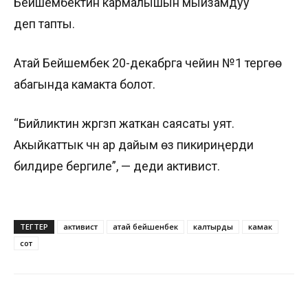
Бейшембектин кармалышын мыйзамдуу
деп тапты.
Атай Бейшембек 20-декабрга чейин №1 тергөө
абагында камакта болот.
“Бийликтин жүргүзүп жаткан саясаты уят.
Акыйкаттык үчүн ар дайым өз пикириңерди
билдире бергиле”, — деди активист.
ТЕГТЕР
активист
атай бейшенбек
калтырды
камак
сот