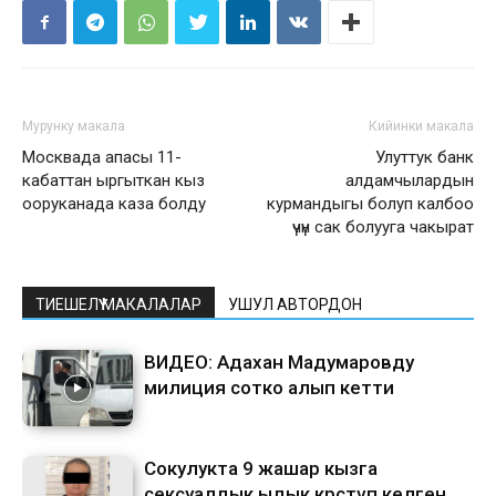
Мурунку макала
Кийинки макала
Москвада апасы 11-
Улуттук банк
кабаттан ыргыткан кыз
алдамчылардын
ооруканада каза болду
курмандыгы болуп калбоо
үчүн сак болууга чакырат
ТИЕШЕЛҮҮ МАКАЛАЛАР
УШУЛ АВТОРДОН
ВИДЕО: Адахан Мадумаровду
милиция сотко алып кетти
Сокулукта 9 жашар кызга
сексуалдык ыдык көрсөтүп келген