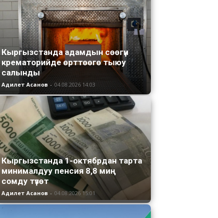
Кыргызстанда адамдын сөөгүн
крематорийде өрттөөгө тыюу
салынды
Адилет Асанов
-
04.08.2026 14:03
Кыргызстанда 1-октябрдан тарта
минималдуу пенсия 8,8 миң
сомду түзөт
Адилет Асанов
-
04.08.2026 15:01