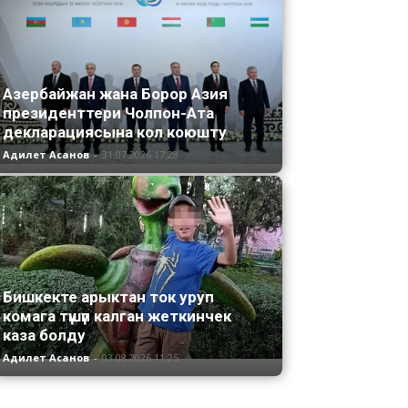
Азербайжан жана Борор Азия
президенттери Чолпон-Ата
декларациясына кол коюшту
Адилет Асанов
-
31.07.2026 17:28
Бишкекте арыктан ток уруп
комага түшүп калган жеткинчек
каза болду
Адилет Асанов
-
03.08.2026 11:25