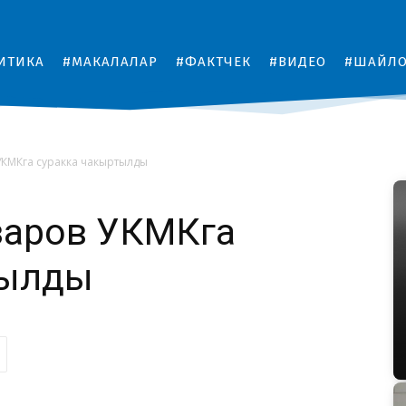
ИТИКА
#МАКАЛАЛАР
#ФАКТЧЕК
#ВИДЕО
#ШАЙЛ
УКМКга суракка чакыртылды
заров УКМКга
тылды