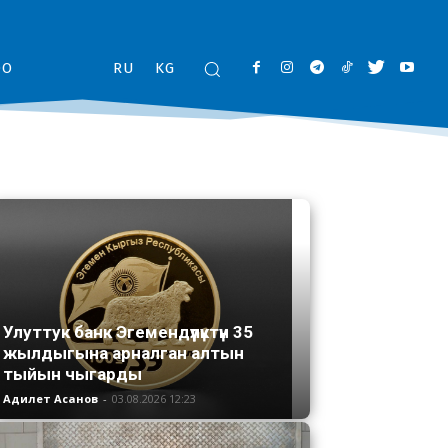
ОО
RU
KG
Улуттук банк Эгемендүүлүктүн 35
жылдыгына арналган алтын
тыйын чыгарды
Адилет Асанов
-
03.08.2026 12:23