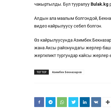
чакыртылды. Бул тууралуу
Вulak.kg
р
Алдын ала маалым болгондой, Бекн
видео кайрылуусу себеп болгон.
Өз кайрылуусунда Азимбек Бекназаро
жана Аксы районундагы жерлер баш
жергиликтүү тургундар кайсы жерлер ө
ТЕГТЕР
Азимбек Бекназаров