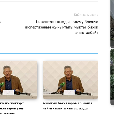
Кийинки макала
и
14 жаштагы кыздын өлүмү боюнча
экспертизанын жыйынтыгы чыкты, бирок
ачыкталбайт
кмак» жоктур”:
Азимбек Бекназаров 20-июнга
кназаров уулу
чейин камакта калтырылды
кат жазды