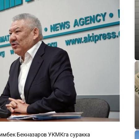
 Азимбек Бекназаров УКМКга суракка