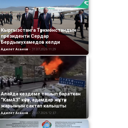
Кыргызстанга Түркмөнстандын
президенти Сердар
Бердымухамедов келди
Адилет Асанов
-
31.07.2026 11:29
Алайда кездеме ташып бараткан
“КамАЗ” күйүп, адамдар жүктүн
жарымын сактап калышты
Адилет Асанов
-
29.07.2026 12:37