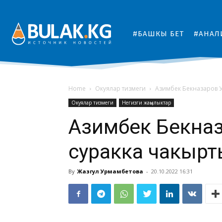
#БАШКЫ БЕТ
#АНАЛ
Home
Окуялар тизмеги
Азимбек Бекназаров 
Окуялар тизмеги
Негизги жаңылыктар
Азимбек Бекна
суракка чакыр
By
Жазгул Урмамбетова
-
20.10.2022 16:31