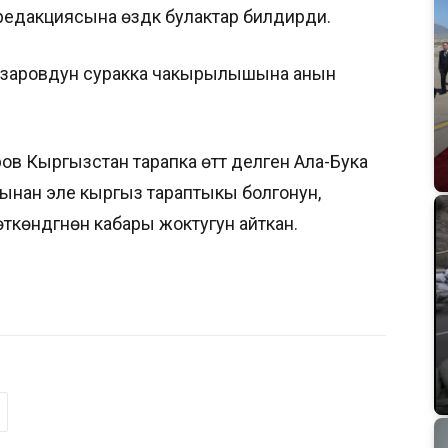
едакциясына өздүк булактар билдирди.
азаровдун суракка чакырылышына анын
в Кыргызстан тарапка өттү делген Ала-Бука
ынан эле кыргыз тараптыкы болгонун,
ткөндүгүнөн кабары жоктугун айткан.