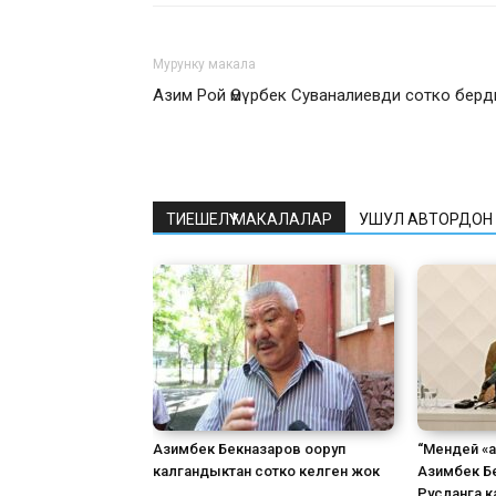
Мурунку макала
Азим Рой Өмүрбек Суваналиевди сотко берд
ТИЕШЕЛҮҮ МАКАЛАЛАР
УШУЛ АВТОРДОН
Азимбек Бекназаров ооруп
“Мендей «а
калгандыктан сотко келген жок
Азимбек Бе
Русланга 