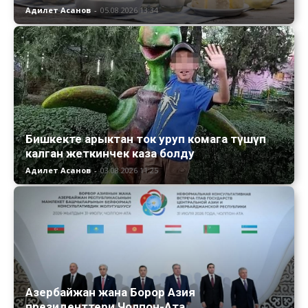
Адилет Асанов
-
05.08.2026 13:34
Бишкекте арыктан ток уруп комага түшүп
калган жеткинчек каза болду
Адилет Асанов
-
03.08.2026 11:25
Азербайжан жана Борор Азия
президенттери Чолпон-Ата