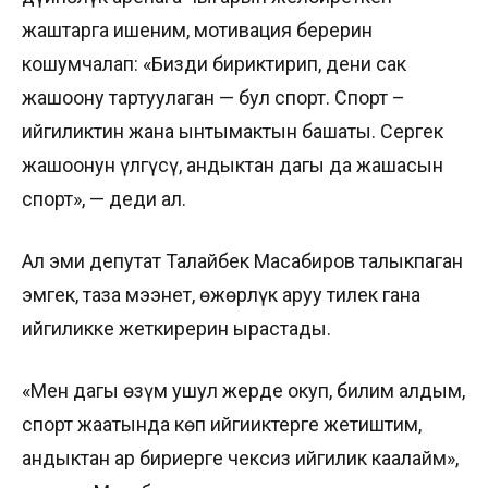
жаштарга ишеним, мотивация берерин
кошумчалап: «Бизди бириктирип, дени сак
жашоону тартуулаган — бул спорт. Спорт –
ийгиликтин жана ынтымактын башаты. Сергек
жашоонун үлгүсү, андыктан дагы да жашасын
спорт», — деди ал.
Ал эми депутат Талайбек Масабиров талыкпаган
эмгек, таза мээнет, өжөрлүк аруу тилек гана
ийгиликке жеткирерин ырастады.
«Мен дагы өзүм ушул жерде окуп, билим алдым,
спорт жаатында көп ийгииктерге жетиштим,
андыктан ар бириңерге чексиз ийгилик каалайм»,