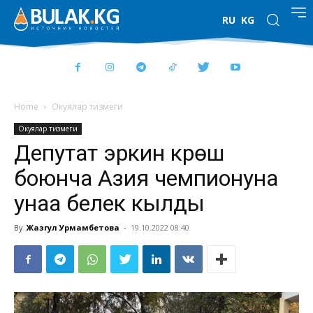
RU
KG
Home
Окуялар тизмеги
Окуялар тизмеги
Депутат эркин күрөш
боюнча Азия чемпионуна
унаа белек кылды
By
Жазгул Урмамбетова
-
19.10.2022 08:40