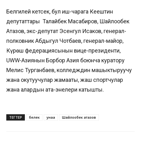
Белгилей кетсек, бул иш-чарага Кеңештин
депутаттары Талайбек Масабиров, Шайлообек
Атазов, экс-депутат Эсенгул Исаков, генерал-
полковник Абдыгул Чотбаев, генерал-майор,
Күрөш федерациясынын вице-президенти,
UWW-Азиянын Борбор Азия боюнча куратору
Мелис Турганбаев, колледждин машыктыруучу
жана окутуучулар жамааты, жаш спортчулар
жана алардын ата-энелери катышты.
ТЕГТЕР
белек
унаа
Шайлообек атазов