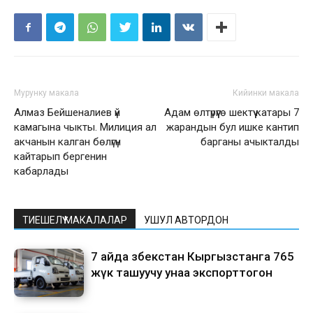
Мурунку макала
Кийинки макала
Алмаз Бейшеналиев үй
Адам өлтүрүүгө шектүү катары 7
камагына чыкты. Милиция ал
жарандын бул ишке кантип
акчанын калган бөлүгүн
барганы ачыкталды
кайтарып бергенин
кабарлады
ТИЕШЕЛҮҮ МАКАЛАЛАР
УШУЛ АВТОРДОН
7 айда Өзбекстан Кыргызстанга 765
жүк ташуучу унаа экспорттогон