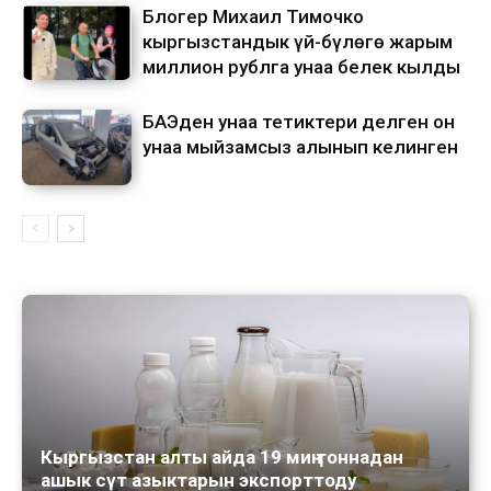
Блогер Михаил Тимочко
кыргызстандык үй-бүлөгө жарым
миллион рублга унаа белек кылды
БАЭден унаа тетиктери делген он
унаа мыйзамсыз алынып келинген
Кыргызстан алты айда 19 миң тоннадан
ашык сүт азыктарын экспорттоду