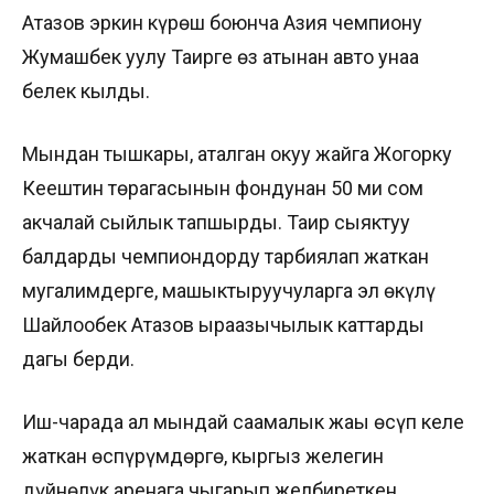
Атазов эркин күрөш боюнча Азия чемпиону
Жумашбек уулу Таирге өз атынан авто унаа
белек кылды.
Мындан тышкары, аталган окуу жайга Жогорку
Кеңештин төрагасынын фондунан 50 миң сом
акчалай сыйлык тапшырды. Таир сыяктуу
балдарды чемпиондорду тарбиялап жаткан
мугалимдерге, машыктыруучуларга эл өкүлү
Шайлообек Атазов ыраазычылык каттарды
дагы берди.
Иш-чарада ал мындай саамалык жаңы өсүп келе
жаткан өспүрүмдөргө, кыргыз желегин
дүйнөлүк аренага чыгарып желбиреткен