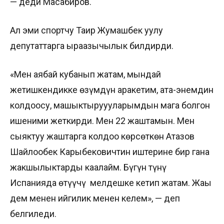
— деди Масабиров.
Ал эми спортчу Таир Жумашбек уулу
депутаттарга ыраазычылык билдирди.
«Мен аябай кубанып жатам, мындай
жетишкендикке өзүмдүн аракетим, ата-энемдин
колдоосу, машыктыруууларымдын мага болгон
ишеними жеткирди. Мен 22 жаштамын. Мен
сыяктуу жаштарга колдоо көрсөткөн Атазов
Шайлообек Карыбековичтин иштерине бир гана
жакшылыктарды каалайм. Бүгүн түнү
Испанияда өтүүчү мелдешке кетип жатам. Жаңы
дем менен ийгилик менен келем», — деп
белгиледи.