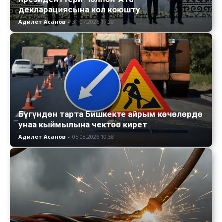
декларациясына кол коюшту
Адилет Асанов
-
31.07.2026 17:28
Бүгүндөн тарта Бишкекте айрым көчөлөрдө
унаа кыймылына чектөө кирет
Адилет Асанов
-
05.08.2026 10:58