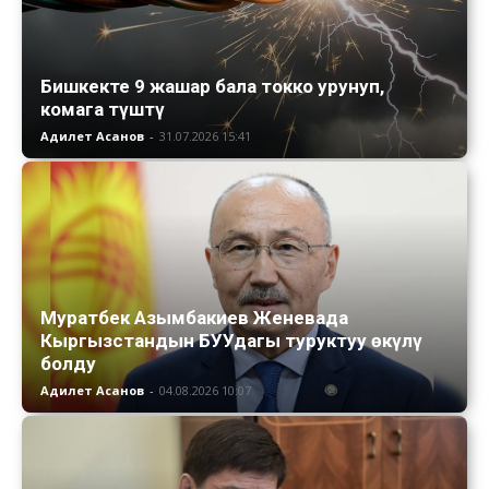
Бишкекте 9 жашар бала токко урунуп,
комага түштү
Адилет Асанов
-
31.07.2026 15:41
Муратбек Азымбакиев Женевада
Кыргызстандын БУУдагы туруктуу өкүлү
болду
Адилет Асанов
-
04.08.2026 10:07