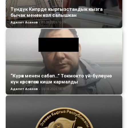
Түндүк Кипрде кыргызстандык кызга
бычак менен кол салышкан
Адилет Асанов
-
05.08.2026 10:09
“Күрөк менен сабап…” Токмокто үй-бүлөсүнө
күн көрсөтпөгөн киши кармалды
Адилет Асанов
-
06.08.2026 14:18