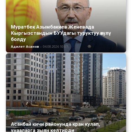
Муратбек Азымбакиев Женевада
Кыргызстандын БУУдагы туруктуу өкүлү
болду
Адилет Асанов
-
04.08.2026 10:07
Асанбай кичи районунда кран кулап,
унааларга зыян келтирди