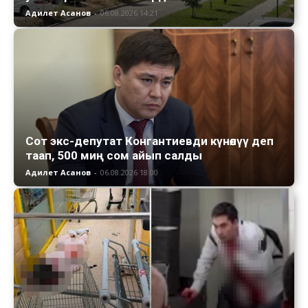
Адилет Асанов
-
06.08.2026 14:21
Сот экс-депутат Конгантиевди күнөөлүү деп
таап, 500 миң сом айып салды
Адилет Асанов
-
06.08.2026 18:00