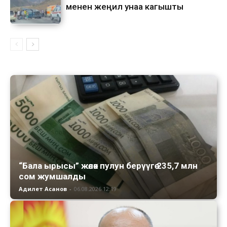
менен жеңил унаа кагышты
“Бала ырысы” жөлөк пулун берүүгө 235,7 млн
сом жумшалды
Адилет Асанов
-
06.08.2026 12:19