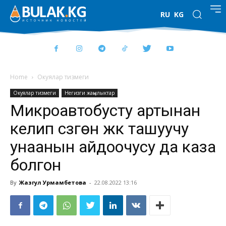
RU
KG
Home
Окуялар тизмеги
Окуялар тизмеги
Негизги жаңылыктар
Микроавтобусту артынан
келип сүзгөн жүк ташуучу
унаанын айдоочусу да каза
болгон
By
Жазгул Урмамбетова
-
22.08.2022 13:16