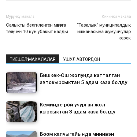
Мурунку макала
Кийинки макала
Салыкты белгиленген мөөнөттө
“Тазалык” муниципалдык
төлөө үчүн 10 күн убакыт калды
ишканасына жумушчулар
керек
ТИЕШЕЛҮҮ МАКАЛАЛАР
УШУЛ АВТОРДОН
Бишкек-Ош жолунда катталган
автокырсыктан 5 адам каза болду
Кеминде үрөй учурган жол
кырсыктан 3 адам каза болду
Боом капчыгайында минивэн