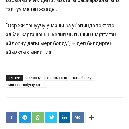
Басылма ИИМдин аймактагы башкармалыгына
таянуу менен жазды.
“Оор жүк ташуучу унааны өз убагында токтото
албай, каргашанын келип чыгышын шарттаган
айдоочу дагы мерт болду”, — деп билдирген
аймактык милиция.
ТЕГТЕР
айдоочу
жол кырсык
каза болду
микроавтобусту сүзгөн