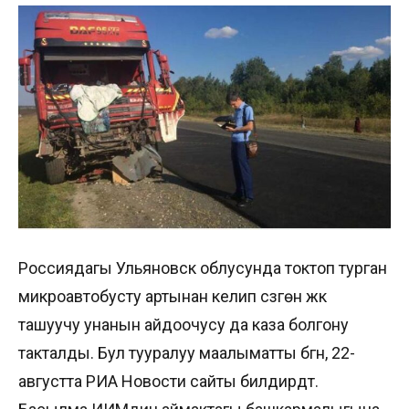
Россиядагы Ульяновск облусунда токтоп турган
микроавтобусту артынан келип сүзгөн жүк
ташуучу унанын айдоочусу да каза болгону
такталды. Бул тууралуу маалыматты бүгүн, 22-
августта РИА Новости сайты билдирдт.