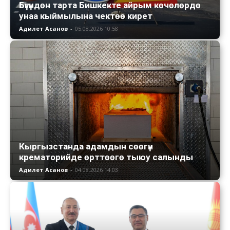
Бүгүндөн тарта Бишкекте айрым көчөлөрдө
унаа кыймылына чектөө кирет
Адилет Асанов
-
05.08.2026 10:58
Кыргызстанда адамдын сөөгүн
крематорийде өрттөөгө тыюу салынды
Адилет Асанов
-
04.08.2026 14:03