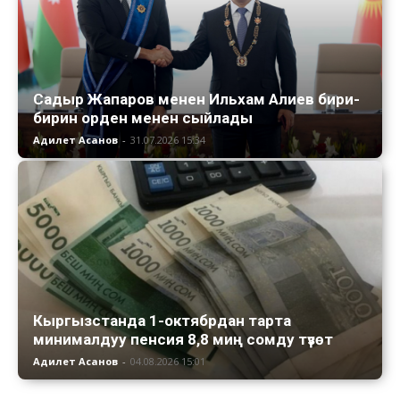
Садыр Жапаров менен Ильхам Алиев бири-
бирин орден менен сыйлады
Адилет Асанов
-
31.07.2026 15:34
Кыргызстанда 1-октябрдан тарта
минималдуу пенсия 8,8 миң сомду түзөт
Адилет Асанов
-
04.08.2026 15:01