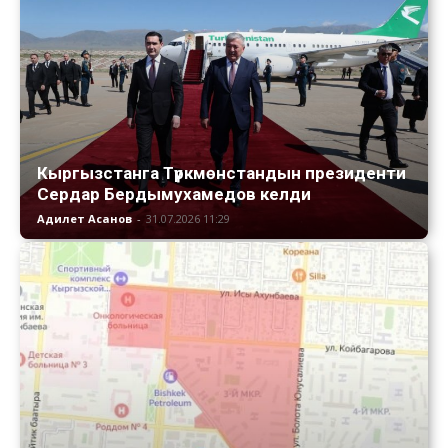
Кыргызстанга Түркмөнстандын президенти
Сердар Бердымухамедов келди
Адилет Асанов
-
31.07.2026 11:29