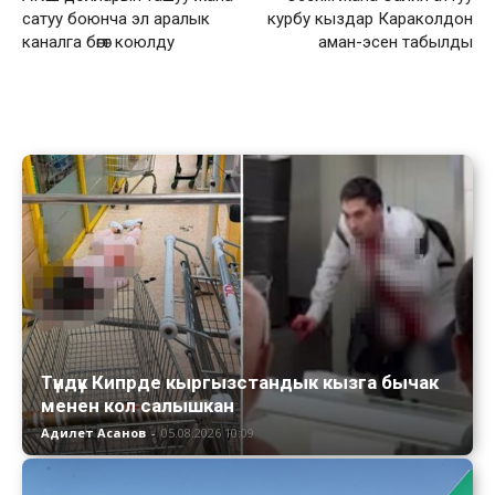
сатуу боюнча эл аралык
курбу кыздар Караколдон
каналга бөгөт коюлду
аман-эсен табылды
Түндүк Кипрде кыргызстандык кызга бычак
менен кол салышкан
Адилет Асанов
-
05.08.2026 10:09