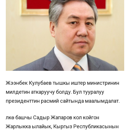
Жээнбек Кулубаев тышкы иштер министринин
милдетин аткаруучу болду. Бул тууралуу
президенттин расмий сайтында маалымдалат.
Өлкө башчы Садыр Жапаров кол койгон
Жарлыкка ылайык, Кыргыз Республикасынын