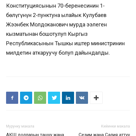
Конституциясынын 70-беренесинин 1-
бөлүгүнүн 2-пунктуна ылайык Кулубаев
Жээнбек Молдоканович мурда ээлеген
кызматынан бошотулуп Кыргыз
Республикасынын Тышкы иштер министринин
милдетин аткаруучу болуп дайындалды.
Мурунку макала
Кийинки макала
АКШ долларын ташуу жана
Сезим жана Салия аттуу