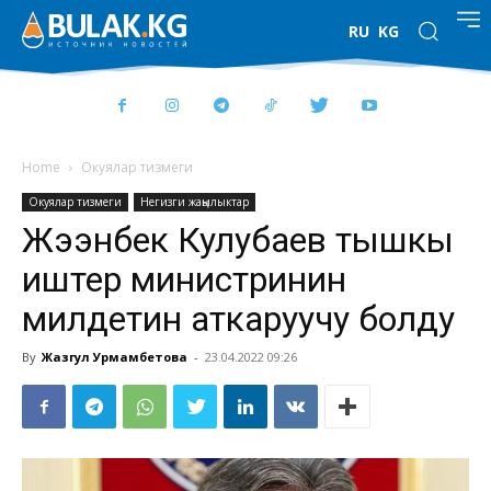
RU
KG
Home
Окуялар тизмеги
Окуялар тизмеги
Негизги жаңылыктар
Жээнбек Кулубаев тышкы
иштер министринин
милдетин аткаруучу болду
By
Жазгул Урмамбетова
-
23.04.2022 09:26