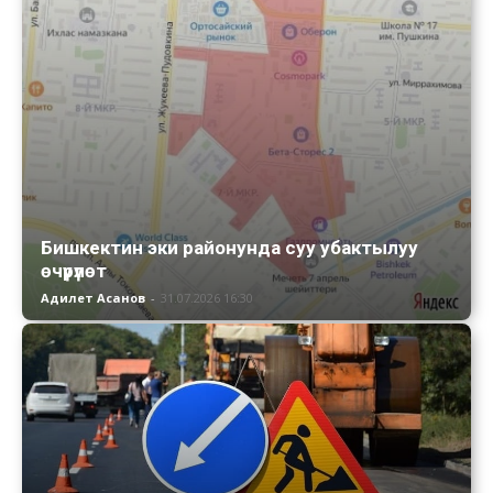
Бишкектин эки районунда суу убактылуу
өчүрүлөт
Адилет Асанов
-
31.07.2026 16:30