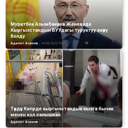
Муратбек Азымбакиев Женевада
Кыргызстандын БУУдагы туруктуу өкүлү
болду
Адилет Асанов
-
04.08.2026 10:07
Түндүк Кипрде кыргызстандык кызга бычак
менен кол салышкан
Адилет Асанов
-
05.08.2026 10:09