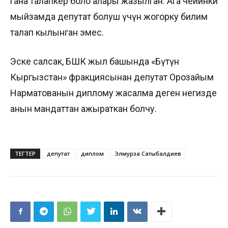
гана талапкер боло алары жазылган. Ага чейинки
мыйзамда депутат болуш үчүн жогорку билим
талап кылынган эмес.
Эске салсак, БШК жыл башында «Бүтүн
Кыргызстан» фракциясынан депутат Орозайым
Нарматованын диплому жасалма деген негизде
анын мандаттан ажыраткан болчу.
ТЕГТЕР
депутат
диплом
Элмурза Сатыбалдиев