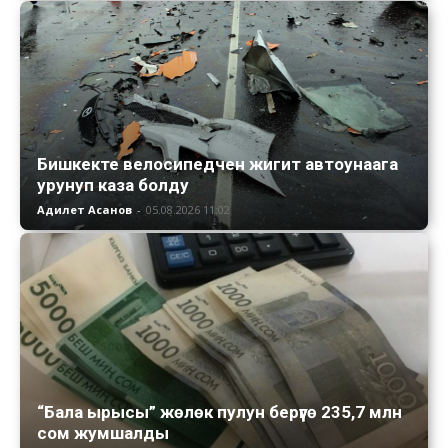
Бишкекте велосипедчен жигит автоунаага
урунуп каза болду
Адилет Асанов
-
05.08.2026 11:02
“Бала ырысы” жөлөк пулун берүүгө 235,7 млн
сом жумшалды