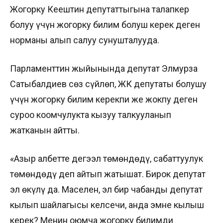
Жогорку Кеңештин депутаттыгына талапкер
болуу үчүн жогорку билим болуш керек деген
норманы алып салуу сунушталууда.
Парламенттин жыйынында депутат Элмурза
Сатыбалдиев сөз сүйлөп, ЖК депутаты болушу
үчүн жогорку билим керекпи же жокпу деген
суроо коомчулукта кызуу талкууланып
жатканын айтты.
«Азыр албетте деңгээл төмөндөдү, сабаттуулук
төмөндөдү деп айтып жатышат. Бирок депутат
эл өкүлү да. Маселен, эл бир чабанды депутат
кылып шайлагысы келсечи, анда эмне кылыш
керек? Менин оюмча жогорку билимди