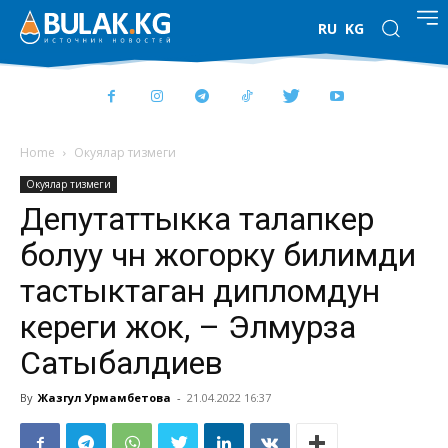
RU
KG
Home
Окуялар тизмеги
Окуялар тизмеги
Депутаттыкка талапкер
болуу үчүн жогорку билимди
тастыктаган дипломдун
кереги жок, – Элмурза
Сатыбалдиев
By
Жазгул Урмамбетова
-
21.04.2022 16:37