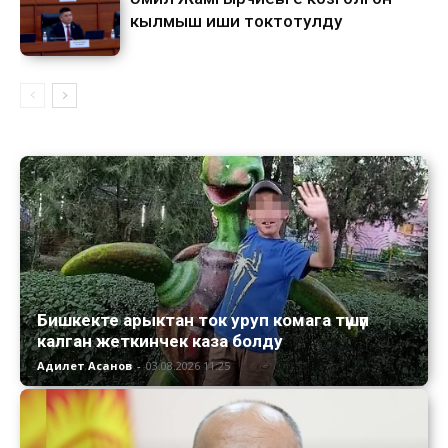
кылмыш иши токтотулду
Бишкекте арыктан ток уруп комага түшүп
калган жеткинчек каза болду
Адилет Асанов
-
03.08.2026 11:25