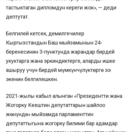
тастыктаган дипломдун кереги жок», — деди
дептутат.
Белгилей кетсек, демилгечилер
Кыргызстандын Баш мыйзамынын 24-
беренесинин 3-пунктунда жарандар бирдей
укуктарга жана эркиндиктерге, аларды ишке
ашыруу үчүн бирдей мүмкүнчүлүктөргө ээ
экенин белгилешкен.
2021-жылы кабыл алынган «Президентти жана
Жогорку Кеңештин депутаттарын шайлоо
жөнүндө» мыйзамда парламенттин
депутаттыгына жогорку билими бар адамдар