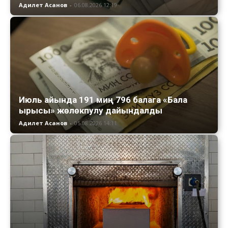
Адилет Асанов
-
06.08.2026 12:19
Июль айында 191 миң 796 балага «Бала
ырысы» жөлөкпулу дайындалды
Адилет Асанов
-
05.08.2026 14:11