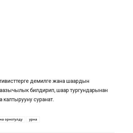
ктивисттерге демилге жана шаардын
аазычылык билдирип, шаар тургундарынан
 калтырууну суранат.
рна орнотулду
урна