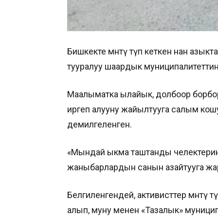
Бишкекте мөөнөтү өтүп кеткен нан азы
тууралуу шаардык муниципалитеттин
Маалыматка ылайык, долбоор борбо
иргеп алууну жайылтууга салым кош
демилгеленген.
«Мындай ыкма таштанды челектерин
жаныбарлардын санын азайтууга жар
Белгиленгендей, активисттер мөөнөтү 
алып, муну менен «Тазалык» муниц