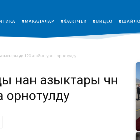
ИТИКА
#МАКАЛАЛАР
#ФАКТЧЕК
#ВИДЕО
#ШАЙЛ
зыктары үчүн 120 атайын урна орнотулду
ы нан азыктары үчүн
а орнотулду