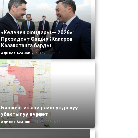
«Келечек оюндары — 2026»:
Президент Садыр Жапаров
Казакстанга барды
Адилет Асанов
-
29.07.2026 18:03
Бишкектин эки районунда суу
убактылуу өчүрүлөт
Адилет Асанов
-
31.07.2026 16:30