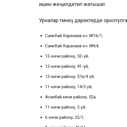
ишин жеңилдетип жатышат.
Урналар төмөнкү даректерде орнотулга
Саякбай Каралаев көч. №16/1;
Саякбай Каралаев көч. №64;
12-кичи району, 52-үй;
12-кичи району, 41-үй;
12-кичи району, 57а/4 үй;
11-кичи району, 14/3 үй;
Асанбай кичи району, 52а;
11-кичи району, 5 үй;
6-кичи району, 22/1;