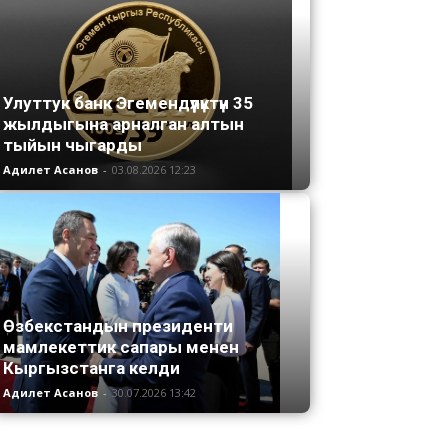
Улуттук банк Эгемендүүлүктүн 35
жылдыгына арналган алтын
тыйын чыгарды
Адилет Асанов
-
03.08.2026 12:23
Өзбекстандын президенти
мамлекеттик сапары менен
Кыргызстанга келди
Адилет Асанов
-
30.07.2026 13:42