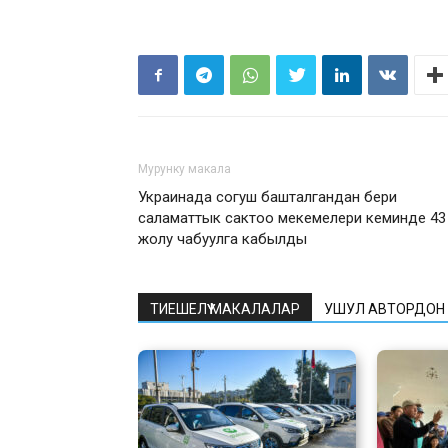
Мурунку макала
Украинада согуш башталгандан бери
саламаттык сактоо мекемелери кеминде 43
жолу чабуулга кабылды
ТИЕШЕЛҮҮ МАКАЛАЛАР
УШУЛ АВТОРДОН