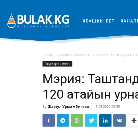
#БАШКЫ БЕТ
#АНАЛ
Home
Окуялар тизмеги
Мэрия: Таштанды нан а
Окуялар тизмеги
Мэрия: Таштанд
120 атайын урн
By
Жазгул Урмамбетова
-
18.03.2022 09:55