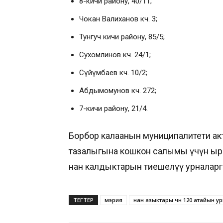
8-кичи району, 40/11;
Чокан Валиханов көч. 3;
Тунгуч кичи району, 85/5;
Сухомлинов көч. 24/1;
Сүйүмбаев көч. 10/2;
Абдымомунов көч. 272;
7-кичи району, 21/4.
Борбор калаанын муниципалитети а
тазалыгына кошкон салымы үчүн ыр
нан калдыктарын тиешелүү урналарга
ТЕГТЕР
мэрия
нан азыктары үчүн 120 атайын у