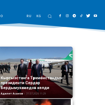
ОО
RU
KG
Кыргызстанга Түркмөнстандын
президенти Сердар
Бердымухамедов келди
Адилет Асанов
-
31.07.2026 11:29