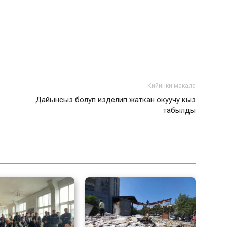
Кийинки макала
Дайынсыз болуп изделип жаткан окуучу кыз
табылды