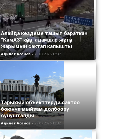
Алайда кездеме ташып бараткан
“КамАЗ” күйүп, адамдар жүктүн
жарымын сактап калышты
Адилет Асанов
-
29.07.2026 12:37
Тарыхый объекттерди сактоо
боюнча мыйзам долбоору
сунушталды
Адилет Асанов
-
29.07.2026 12:32