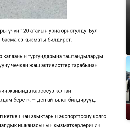
ктары үчүн 120 атайын урна орнотулду. Бул
 басма сөз кызматы билдирет.
р калаанын тургундарына таштандыларды
ууну чечкен жаш активисттер тарабынан
ин жанында кароосуз калган
дам берет», — деп айтылат билдирүүдө.
өтүп кеткен нан азыктарын экспорттоону колго
ипалдык ишканасынын кызматкерлеринин