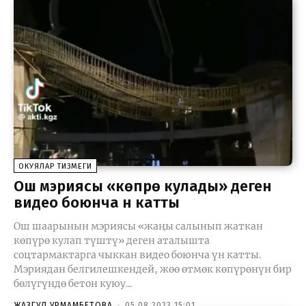
ОКУЯЛАР ТИЗМЕГИ
Ош мэриясы «көпүрө кулады» деген
видео боюнча үн катты
Ош шаарынын мэриясы «жаңы салынып жаткан
көпүрө кулап түштү» деген аталышта
соцтармактарга чыккан видео боюнча үн катты.
Мэриядан белгилешкендей, жөө өтмөк көпүрөнүн бир
бөлүгүндө бетон куюу...
ЖАЗГУЛ УРМАМБЕТОВА
-
05.08.2023 15:01