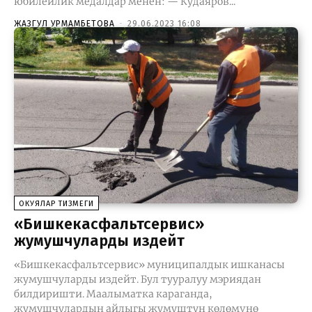
юбилейлик медалдар менен: — Кудаяров...
ЖАЗГУЛ УРМАМБЕТОВА
-
29.06.2023 16:08
ОКУЯЛАР ТИЗМЕГИ
«Бишкекасфальтсервис»
жумушчуларды издейт
«Бишкекасфальтсервис» муниципалдык ишканасы
жумушчуларды издейт. Бул тууралуу мэриядан
билдиришти. Маалыматка караганда,
жумушчулардын айлыгы жумуштун көлөмүнө