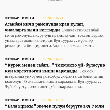
- Реклама -
ОКУЯЛАР ТИЗМЕГИ
06.08.2026 14:21
Асанбай кичи районунда кран кулап,
унааларга зыян келтирди
Бишкектин Асанбай
кичи районунда курулуш краны кулап, токтоп турган
унааларга зыян келтирди. Бул тууралуу күбөлөр
редакцияга билдиришти. Алдын ала маалымат...
ОКУЯЛАР ТИЗМЕГИ
06.08.2026 14:18
“Күрөк менен сабап…” Токмокто үй-бүлөсүнө
күн көрсөтпөгөн киши кармалды
Токмок
шаарында үй-бүлөлүк зомбулук фактысы боюнча иш
козголуп, 38 жаштагы киши кармалды. Бул тууралуу
Чүй облустук ички иштер башкармалыгы...
ОКУЯЛАР ТИЗМЕГИ
06.08.2026 12:19
“Бала ырысы” жөлөк пулун берүүгө 235,7 млн