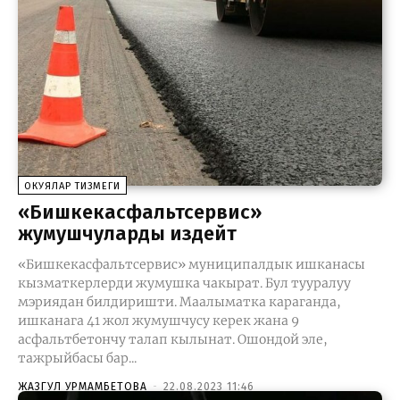
ОКУЯЛАР ТИЗМЕГИ
«Бишкекасфальтсервис»
жумушчуларды издейт
«Бишкекасфальтсервис» муниципалдык ишканасы
кызматкерлерди жумушка чакырат. Бул тууралуу
мэриядан билдиришти. Маалыматка караганда,
ишканага 41 жол жумушчусу керек жана 9
асфальтбетончу талап кылынат. Ошондой эле,
тажрыйбасы бар...
ЖАЗГУЛ УРМАМБЕТОВА
-
22.08.2023 11:46