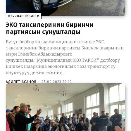
ОКУЯЛАР ТИЗМЕГИ
ЭКО таксилеринин биринчи
партиясын сунушталды
Бүгүн борбор калаа муниципалитетинде ЭКО
таксилеринин биринчи партиясы Бишкек шаарынын
мэри Эмилбек Абдыкадыровго
сунушталды.“Муниципалдык ЭКО ТАКСИ” долбоору
Бишкек шаарында экологиялык таза транспортту
өнүктүрүү демилгесинин...
АДИЛЕТ АСАНОВ
-
25.09.2023 22:19