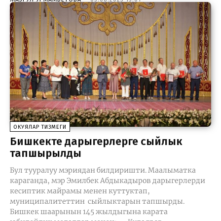
ОКУЯЛАР ТИЗМЕГИ
Бишкекте дарыгерлерге сыйлык
тапшырылды
Бул тууралуу мэриядан билдиришти. Маалыматка
караганда, мэр Эмилбек Абдыкадыров дарыгерлерди
кесиптик майрамы менен куттуктап,
муниципалитеттин сыйлыктарын тапшырды.
Бишкек шаарынын 145 жылдыгына карата