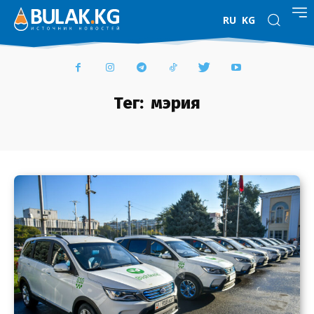
RU
KG
Тег:
мэрия