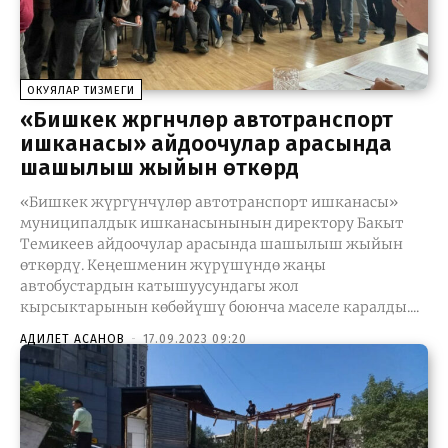
ОКУЯЛАР ТИЗМЕГИ
«Бишкек жүргүнчүлөр автотранспорт
ишканасы» айдоочулар арасында
шашылыш жыйын өткөрдү
«Бишкек жүргүнчүлөр автотранспорт ишканасы»
муниципалдык ишканасынынын директору Бакыт
Темикеев айдоочулар арасында шашылыш жыйын
өткөрдү. Кеңешменин жүрүшүндө жаңы
автобустардын катышуусундагы жол
кырсыктарынын көбөйүшү боюнча маселе каралды....
АДИЛЕТ АСАНОВ
-
17.09.2023 09:20