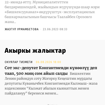
22-июнда өттү. Муниципалитеттен
билдиришкендей, жыйындын жүрүшүндө шаар мэри
«Бишкексууканал» өндүрүштүк-эксплуатациялык
башкармалыгынын башчысы Таалайбек Орозовго
жана...
ЖАЗГУЛ УРМАМБЕТОВА
-
23.06.2023 08:33
Акыркы жаңлыктар
ОКУЯЛАР ТИЗМЕГИ
06.08.2026 18:00
Сот экс-депутат Конгантиевди күнөөлүү деп
таап, 500 миң сом айып салды
Бишкектин
Ленин райондук соту Жогорку Кеңештин мурдагы
депутаты Куванычбек Конгантиевди Кылмыш-жаза
кодексинин “Кызмат абалын кыянаттык менен
пайдалануу” беренеси менен...