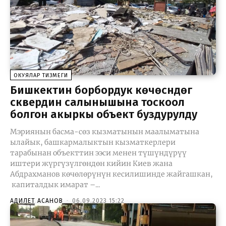
ОКУЯЛАР ТИЗМЕГИ
Бишкектин борбордук көчөсүндөгү
сквердин салынышына тоскоол
болгон акыркы объект буздурулду
Мэриянын басма-сөз кызматынын маалыматына
ылайык, башкармалыктын кызматкерлери
тарабынан объекттин ээси менен түшүндүрүү
иштери жүргүзүлгөндөн кийин Киев жана
Абдрахманов көчөлөрүнүн кесилишинде жайгашкан,
капиталдык имарат –...
АДИЛЕТ АСАНОВ
-
06.09.2023 15:22