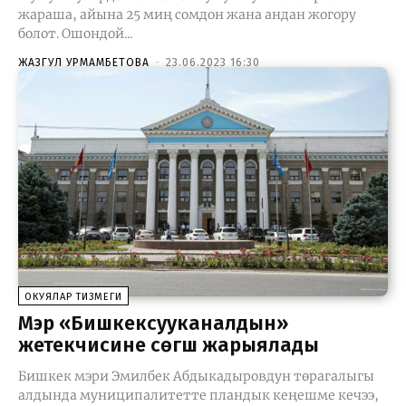
жараша, айына 25 миң сомдон жана андан жогору
болот. Ошондой...
ЖАЗГУЛ УРМАМБЕТОВА
-
23.06.2023 16:30
ОКУЯЛАР ТИЗМЕГИ
Мэр «Бишкексууканалдын»
жетекчисине сөгүш жарыялады
Бишкек мэри Эмилбек Абдыкадыровдун төрагалыгы
алдында муниципалитетте пландык кеңешме кечээ,