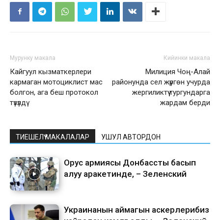
Мурунку макала
Кийинки макала
Кайгуул кызматкерлери
Милиция Чоң-Алай
кармаган мотоциклист мас
районунда сел жүргөн учурда
болгон, ага беш протокол
жергиликтүү тургундарга
түзүлдү
жардам берди
ТИЕШЕЛҮҮ МАКАЛАЛАР
УШУЛ АВТОРДОН
Орус армиясы Донбассты басып
алуу аракетинде, – Зеленский
Украинанын аймагын аскерлерибиз