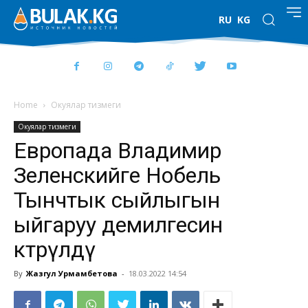
RU
KG
Home
Окуялар тизмеги
Окуялар тизмеги
Европада Владимир
Зеленскийге Нобель
Тынчтык сыйлыгын
ыйгаруу демилгесин
көтөрүлдү
By
Жазгул Урмамбетова
-
18.03.2022 14:54