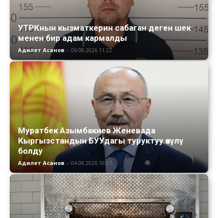
УТРКнын кызматкерин сабаган деген шек
менен бир адам кармалды
Адилет Асанов
-
06.08.2026 11:22
Муратбек Азымбакиев Женевада
Кыргызстандын БУУдагы туруктуу өкүлү
болду
Адилет Асанов
-
04.08.2026 10:07