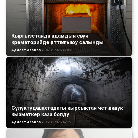
Кыргызстанда адамдын сөөгүн
крематорийде өрттөөгө тыюу салынды
Адилет Асанов
-
04.08.2026 14:03
Сүлүктүдө шахтадагы кырсыктан чет өлкөлүк
кызматкер каза болду
Адилет Асанов
-
05.08.2026 14:15