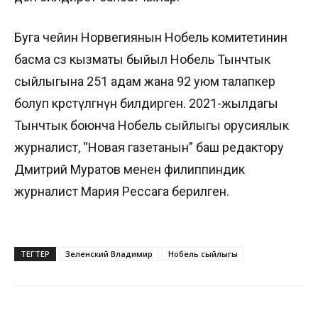
Буга чейин Норвегиянын Нобель комитетинин
басма сөз кызматы быйыл Нобель Тынчтык
сыйлыгына 251 адам жана 92 уюм талапкер
болуп көрсөтүлгөнүн билдирген. 2021-жылдагы
Тынчтык боюнча Нобель сыйлыгы орусиялык
журналист, “Новая газетанын” баш редактору
Дмитрий Муратов менен филиппиндик
журналист Мария Рессага берилген.
ТЕГТЕР
Зеленский Владимир
Нобель сыйлыгы