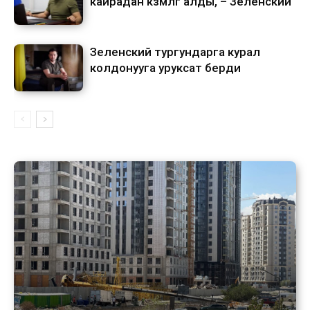
кайрадан көзөмөлгө алды, – Зеленский
Зеленский тургундарга курал
колдонууга уруксат берди