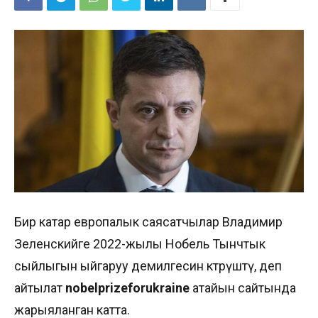
Бир катар европалык саясатчылар Владимир
Зеленскийге 2022-жылы Нобель Тынчтык
сыйлыгын ыйгаруу демилгесин көтөрүштү, деп
айтылат
nobelprizeforukraine
атайын сайтында
жарыяланган катта.