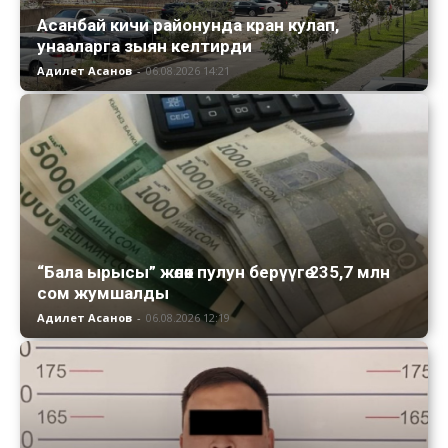
Асанбай кичи районунда кран кулап,
унааларга зыян келтирди
Адилет Асанов
-
06.08.2026 14:21
“Бала ырысы” жөлөк пулун берүүгө 235,7 млн
сом жумшалды
Адилет Асанов
-
06.08.2026 12:19