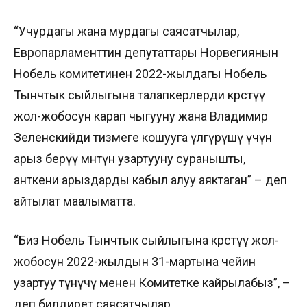
“Учурдагы жана мурдагы саясатчылар,
Европарламенттин депутаттары Норвегиянын
Нобель комитетинен 2022-жылдагы Нобель
Тынчтык сыйлыгына талапкерлерди көрсөтүү
жол-жобосун карап чыгууну жана Владимир
Зеленскийди тизмеге кошууга үлгүрүшү үчүн
арыз берүү мөөнөтүн узартууну суранышты,
анткени арыздарды кабыл алуу аяктаган” – деп
айтылат маалыматта.
“Биз Нобель Тынчтык сыйлыгына көрсөтүү жол-
жобосун 2022-жылдын 31-мартына чейин
узартуу өтүнүчү менен Комитетке кайрылабыз”, –
деп билдирет саясатчылар.