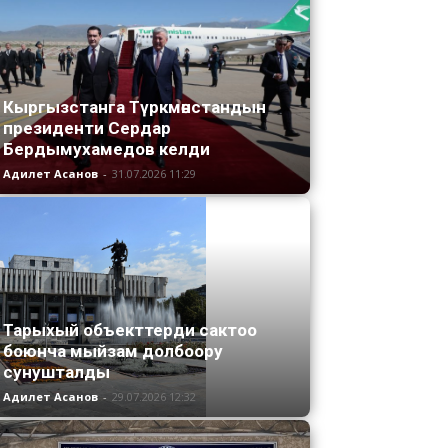
Кыргызстанга Түркмөнстандын
президенти Сердар
Бердымухамедов келди
Адилет Асанов
-
31.07.2026 11:29
Тарыхый объекттерди сактоо
боюнча мыйзам долбоору
сунушталды
Адилет Асанов
-
29.07.2026 12:32