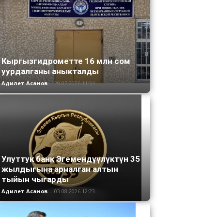
Кыргызгидрометте 16 млн сом
уурдалганы аныкталды
Адилет Асанов
-
29.07.2026 11:34
Улуттук банк Эгемендүүлүктүн 35
жылдыгына арналган алтын
тыйын чыгарды
Адилет Асанов
-
03.08.2026 12:23