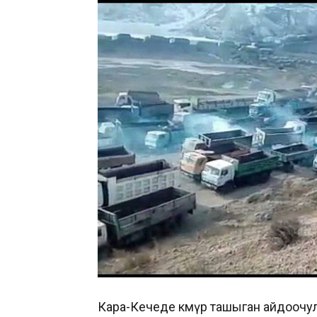
Кара-Кечеде көмүр ташыган айдоочу