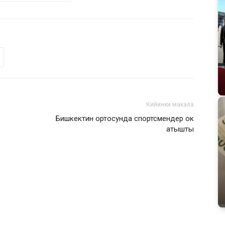
Кийинки макала
Бишкектин ортосунда спортсмендер ок
атышты