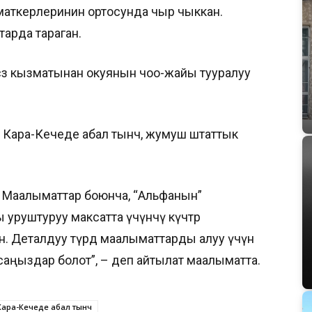
маткерлеринин ортосунда чыр чыккан.
арда тараган.
өз кызматынан окуянын чоо-жайы тууралуу
 Кара-Кечеде абал тынч, жумуш штаттык
н. Маалыматтар боюнча, “Альфанын”
уруштуруу максатта үчүнчү күчтөр
 Деталдуу түрдө маалыматтарды алуу үчүн
ңыздар болот”, – деп айтылат маалыматта.
Кара-Кечеде абал тынч