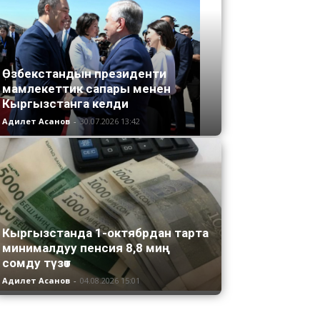
Өзбекстандын президенти
мамлекеттик сапары менен
Кыргызстанга келди
Адилет Асанов
-
30.07.2026 13:42
Кыргызстанда 1-октябрдан тарта
минималдуу пенсия 8,8 миң
сомду түзөт
Адилет Асанов
-
04.08.2026 15:01