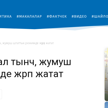
ИТИКА
#МАКАЛАЛАР
#ФАКТЧЕК
#ВИДЕО
#ШАЙЛ
, жумуш штаттык режимде жүрүп жатат
ал тынч, жумуш
е жүрүп жатат