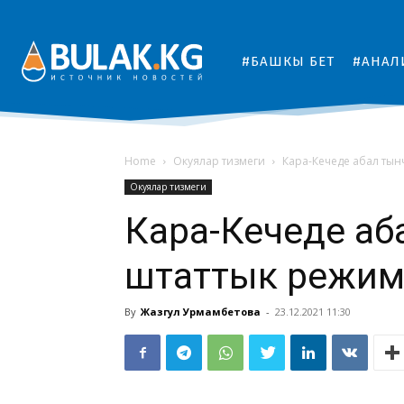
#БАШКЫ БЕТ
#АНАЛ
Home
Окуялар тизмеги
Кара-Кечеде абал тынч
Окуялар тизмеги
Кара-Кечеде аб
штаттык режимд
By
Жазгул Урмамбетова
-
23.12.2021 11:30