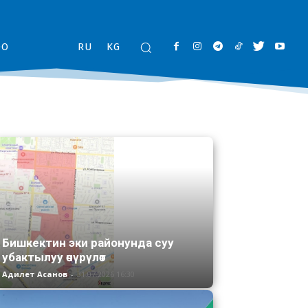
ОО
RU
KG
Бишкектин эки районунда суу
убактылуу өчүрүлөт
Адилет Асанов
-
31.07.2026 16:30