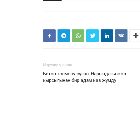
Мурунку макала
Бетон тосмону сүзгөн: Нарындагы жол
кырсыгынан бир адам көз жумду