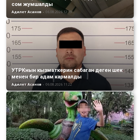
сом жумшалды
Адилет Асанов
-
06.08.2026 12:19
УТРКнын кызматкерин сабаган деген шек
менен бир адам кармалды
Адилет Асанов
-
06.08.2026 11:22