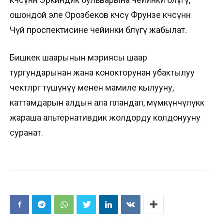
ошондой эле Орозбеков көчөсү Фрунзе көчөсүнөн
Чүй проспектисине чейинки бөлүгү жабылат.
Бишкек шаарынын мэриясы шаар
тургундарынан жана конокторунан убактылуу
чектөөлөргө түшүнүү менен мамиле кылууну,
каттамдарын алдын ала пландап, мүмкүнчүлүккө
жараша альтернативдик жолдорду колдонууну
суранат.