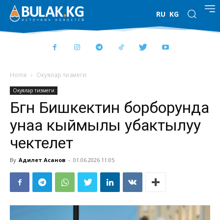
RU
KG
Home
Окуялар тизмеги
Окуялар тизмеги
Бүгүн Бишкектин борборунда
унаа кыймылы убактылуу
чектелет
By
Адилет Асанов
-
01.06.2026 11:05