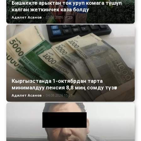
Бишкекте арыктан ток уруп комага түшүп
калган жеткинчек каза болду
Адилет Асанов
-
03.08.2026 11:25
Кыргызстанда 1-октябрдан тарта
минималдуу пенсия 8,8 миң сомду түзөт
Адилет Асанов
-
04.08.2026 15:01