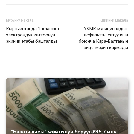
Мурунку макала
Кийинки макала
Кыргызстанда 1-класска
УКМК муниципалдык
электрондук каттоонун
асфальтты сатуу иши
экинчи этабы башталды
боюнча Кара-Балтанын
вице-мерин кармады
“Бала ырысы” жөлөк пулун берүүгө 235,7 млн