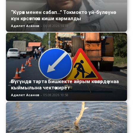
“Күрөк менен сабап…” Токмокто үй-бүлөсүнө
күн көрсөтпөгөн киши кармалды
Адилет Асанов
-
06.08.2026 14:18
Бүгүндөн тарта Бишкекте айрым көчөлөрдө унаа
кыймылына чектөө кирет
Адилет Асанов
-
05.08.2026 10:58