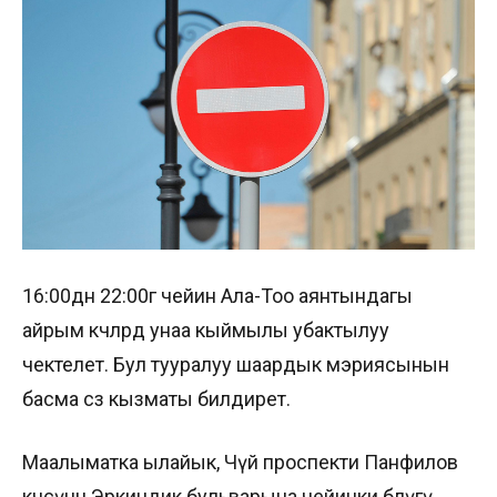
16:00дөн 22:00гө чейин Ала-Тоо аянтындагы
айрым көчөлөрдө унаа кыймылы убактылуу
чектелет. Бул тууралуу шаардык мэриясынын
басма сөз кызматы билдирет.
Маалыматка ылайык, Чүй проспекти Панфилов
көчөсүнөн Эркиндик бульварына чейинки бөлүгү,