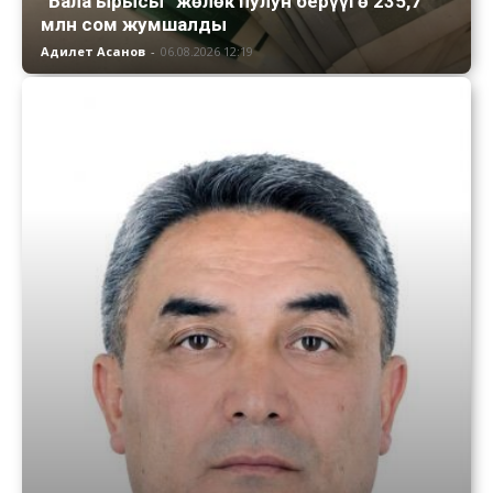
“Бала ырысы” жөлөк пулун берүүгө 235,7
млн сом жумшалды
Адилет Асанов
-
06.08.2026 12:19