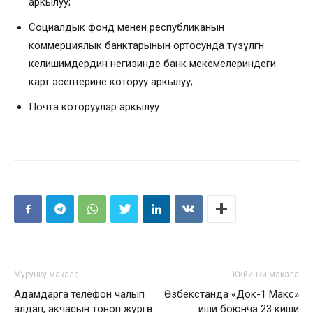
аркылуу;
Социалдык фонд менен республиканын
коммерциялык банктарынын ортосунда түзүлгөн
келишимдердин негизинде банк мекемелериндеги
карт эсептерине которуу аркылуу;
Почта которуулар аркылуу.
Мурунку макала
Кийинки макала
Адамдарга телефон чалып
Өзбекстанда «Док-1 Макс»
алдап, акчасын тоноп жүргөн
иши боюнча 23 киши