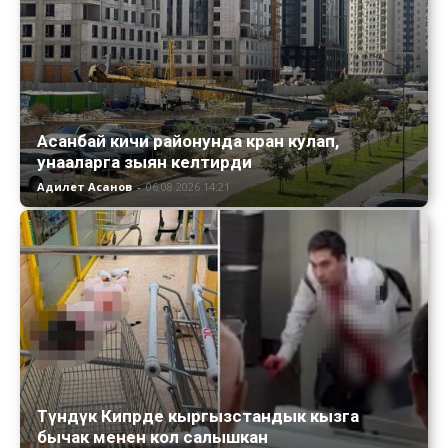
Асанбай кичи районунда кран кулап,
унааларга зыян келтирди
Адилет Асанов
-
06.08.2026 14:21
Түндүк Кипрде кыргызстандык кызга
бычак менен кол салышкан