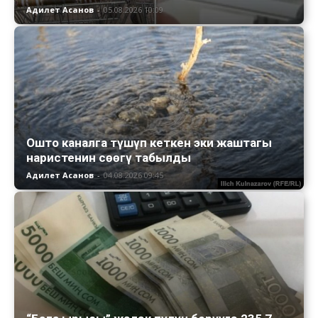
Адилет Асанов
-
05.08.2026 10:09
Ошто каналга түшүп кеткен эки жаштагы
наристенин сөөгү табылды
Адилет Асанов
-
04.08.2026 09:45