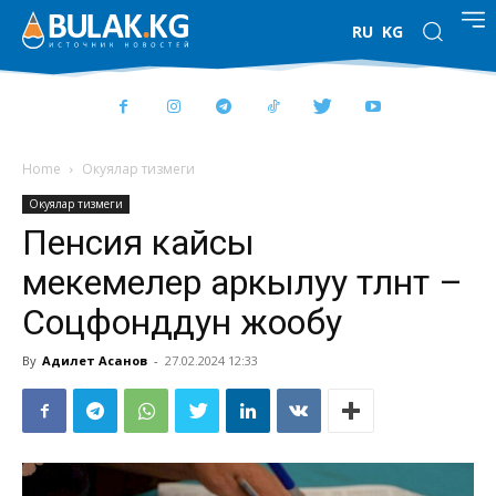
RU
KG
Home
Окуялар тизмеги
Окуялар тизмеги
Пенсия кайсы
мекемелер аркылуу төлөнөт –
Соцфонддун жообу
By
Адилет Асанов
-
27.02.2024 12:33