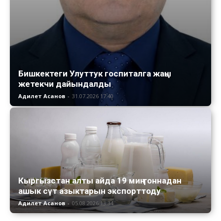
Бишкектеги Улуттук госпиталга жаңы
жетекчи дайындалды
Адилет Асанов
-
31.07.2026 17:40
Кыргызстан алты айда 19 миң тоннадан
ашык сүт азыктарын экспорттоду
Адилет Асанов
-
05.08.2026 13:34