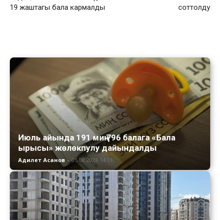
19 жаштагы бала кармалды
соттолду
Июль айында 191 миң 796 балага «Бала
ырысы» жөлөкпулу дайындалды
Адилет Асанов
-
05.08.2026 14:11