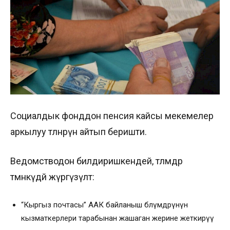
Социалдык фонддон пенсия кайсы мекемелер
аркылуу төлөнөрүн айтып беришти.
Ведомстводон билдиришкендей, төлөмдөр
төмөнкүдөй жүргүзүлөт:
“Кыргыз почтасы” ААК байланыш бөлүмдөрүнүн
кызматкерлери тарабынан жашаган жерине жеткирүү