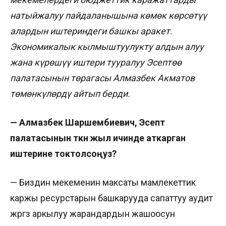
натыйжалуу пайдаланышына көмөк көрсөтүү
алардын иштериндеги башкы аракет.
Экономикалык кылмыштуулукту алдын алуу
жана күрөшүү иштери тууралуу Эсептөө
палатасынын төрагасы Алмазбек Акматов
төмөнкүлөрдү айтып берди.
— Алмазбек Шаршембиевич, Эсептөө
палатасынын өткөн жыл ичинде аткарган
иштерине токтолсоңуз?
— Биздин мекеменин максаты мамлекеттик
каржы ресурстарын башкарууда сапаттуу аудит
жүргүзүү аркылуу жарандардын жашоосун