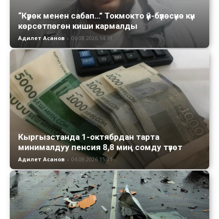
“Күрөк менен сабап…” Токмокто үй-бүлөсүнө күн
көрсөтпөгөн киши кармалды
Адилет Асанов
-
06.08.2026 14:18
Кыргызстанда 1-октябрдан тарта
минималдуу пенсия 8,8 миң сомду түзөт
Адилет Асанов
-
04.08.2026 15:01