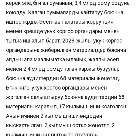
керек эле, бүгүн ал суманын, 3,4 млрд сому ордуна
коюлду. Калган суммаларды кайтаруу боюнча
иштер жүрүүдө. Эсептөө палатасы коррупция
менен күрөшүүдө укук коргоо органдары менен
тыгыз иш алып барат. 2023-жылы укук коргоо
органдарына жиберилген материалдар боюнча
алдын ала маалыматка ылайык, жалпы эсеп
менен 2,4 млрд сомду түзгөн каржы бузуулар
боюнча аудиттердин 68 материалы жөнөтүлдү.
Бүгүнкү күнгө, укук коргоо органдары менен
жүргүзүлгөн салыштыруу боюнча аудиттердин 68
материалы каралып, 17 кылмыш иши козголгон.
Анын ичинен 2 кылмыш иши өндүрүүдөн
кыскартылган. 2 кылмыш сотко жөнөтүлүп, 2
кылмыш иши өндүрүштөн токтотулган.