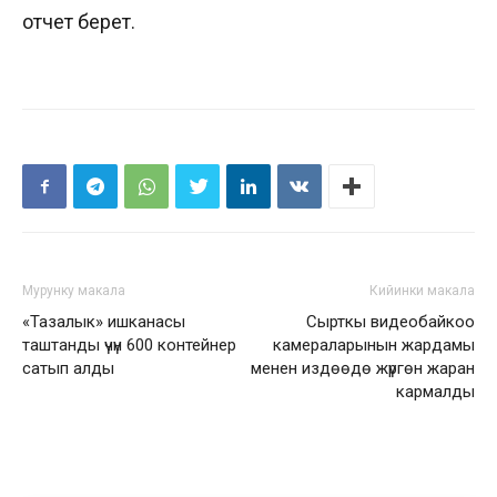
отчет берет.
Мурунку макала
Кийинки макала
«Тазалык» ишканасы
Сырткы видеобайкоо
таштанды үчүн 600 контейнер
камераларынын жардамы
сатып алды
менен издөөдө жүргөн жаран
кармалды