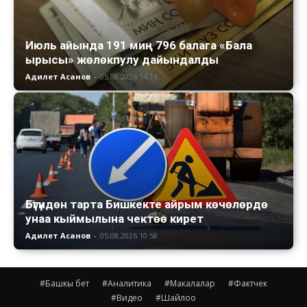
Июль айында 191 миң 796 балага «Бала
ырысы» жөлөкпулу дайындалды
Адилет Асанов
-
05.08.2026 14:11
Бүгүндөн тарта Бишкекте айрым көчөлөрдө
унаа кыймылына чектөө кирет
Адилет Асанов
-
05.08.2026 10:58
#Башкы бет
#Аналитика
#Макалалар
#Фактчек
#Видео
#Шайлоо