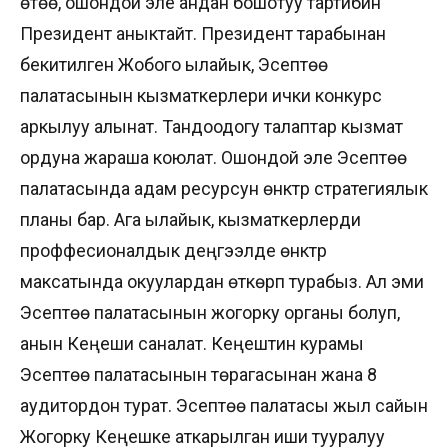
өтөө, ошондой эле андан бошотуу тартибин
Президент аныктайт. Президент тарабынан
бекитилген Жобого ылайык, Эсептөө
палатасынын кызматкерлери ички конкурс
аркылуу алынат. Тандоодогу талаптар кызмат
ордуна жараша коюлат. Ошондой эле Эсептөө
палатасында адам ресурсун өнүктүрүү стратегиялык
планы бар. Ага ылайык, кызматкерлерди
проффесионалдык деңгээлде өнүктүрүү
максатында окуулардан өткөрүп турабыз. Ал эми
Эсептөө палатасынын жогорку органы болуп,
анын Кеңеши саналат. Кеңештин курамы
Эсептөө палатасынын төрагасынан жана 8
аудитордон турат. Эсептөө палатасы жыл сайын
Жогорку Кеңешке аткарылган иши тууралуу