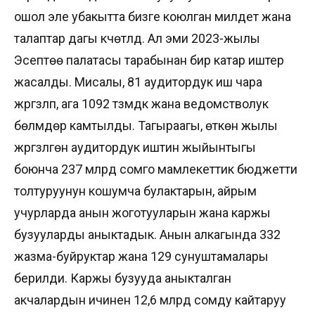
ошол эле убакытта бизге коюлган милдет жана
талаптар дагы күчөтүлдү. Ал эми 2023-жылы
Эсептөө палатасы тарабынан бир катар иштер
жасалды. Мисалы, 81 аудитордук иш чара
жүргүзүлүп, ага 1092 түзүмдүк жана ведомстволук
бөлүмдөрү камтылды. Тагыраагы, өткөн жылы
жүргүзүлгөн аудитордук иштин жыйынтыгы
боюнча 237 млрд сомго мамлекеттик бюджетти
толтуруунун кошумча булактарын, айрым
учурларда анын жоготууларын жана каржы
бузууларды аныктадык. Анын алкагында 332
жазма-буйруктар жана 129 сунуштамалары
берилди. Каржы бузууда аныкталган
акчалардын ичинен 12,6 млрд сомду кайтаруу