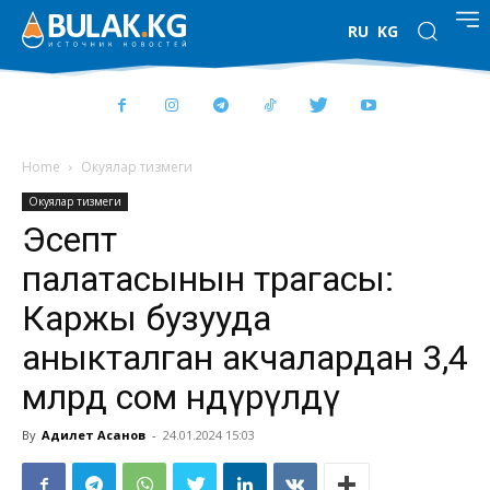
RU
KG
Home
Окуялар тизмеги
Окуялар тизмеги
Эсептөө
палатасынын төрагасы:
Каржы бузууда
аныкталган акчалардан 3,4
млрд сом өндүрүлдү
By
Адилет Асанов
-
24.01.2024 15:03