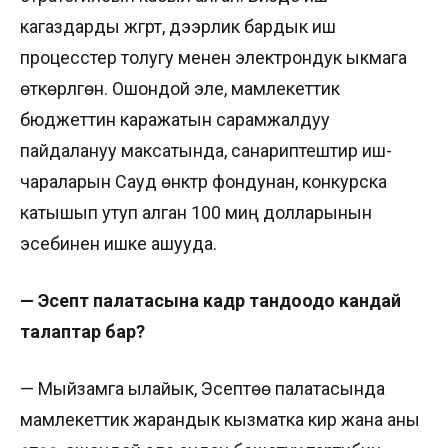
кагаздарды жүгүртүү, дээрлик бардык иш
процесстер толугу менен электрондук ыкмага
өткөрүлгөн. Ошондой эле, мамлекеттик
бюджеттин каражатын сарамжалдуу
пайдалануу максатында, санариптештирүү иш-
чараларын Сауд өнүктүрүү фондунан, конкурска
катышып утуп алган 100 миң долларынын
эсебинен ишке ашууда.
— Эсептөө палатасына кадр тандоодо кандай
талаптар бар?
— Мыйзамга ылайык, Эсептөө палатасында
мамлекеттик жарандык кызматка кирүү жана аны