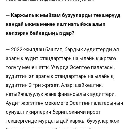
— Каржылык мыйзам бузууларды
текшерүүдө
кандай ыкма менен иштөө натыйжа алып
келээрин байкадыңыздар?
— 2022-жылдан баштап, бардык аудиттерди эл
аралык аудит стандарттарына ылайык жүргүзүүгө
толугу менен өттүк. Учурда Эсептөө палатасы,
аудиттин эл аралык стандарттарына ылайык,
аудиттин 3 түрүн жүргүзөт. Алар: шайкештик,
натыйжалуулук жана финансылык аудиттери.
Аудит жүргүзүлгөн мекемеге Эсептөө палатасынын
сунуш, пикирлерин берип, экинчи ирээт
текшергенде мурдагыдай каржы бузуулар жок