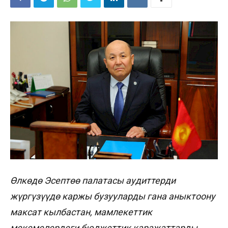
Өлкөдө Эсептөө палатасы аудиттерди
жүргүзүүдө каржы бузууларды гана аныктоону
максат кылбастан, мамлекеттик
мекемелердеги бюджеттик каражаттарды