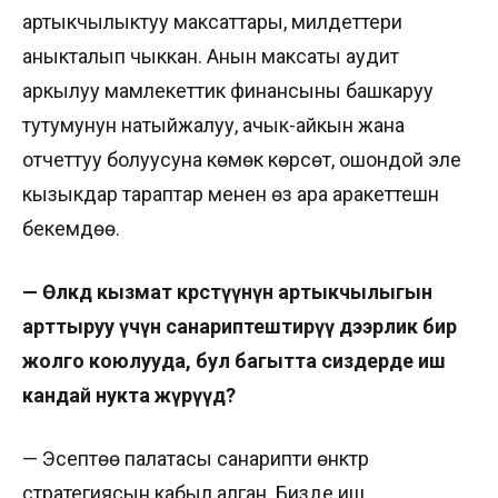
артыкчылыктуу максаттары, милдеттери
аныкталып чыккан. Анын максаты аудит
аркылуу мамлекеттик финансыны башкаруу
тутумунун натыйжалуу, ачык-айкын жана
отчеттуу болуусуна көмөк көрсөтүү, ошондой эле
кызыкдар тараптар менен өз ара аракеттешүүнү
бекемдөө.
— Өлкөдө кызмат көрсөтүүнүн артыкчылыгын
арттыруу үчүн санариптештирүү дээрлик бир
жолго коюлууда, бул багытта сиздерде иш
кандай нукта жүрүүдө?
— Эсептөө палатасы санарипти өнүктүрүү
стратегиясын кабыл алган. Бизде иш