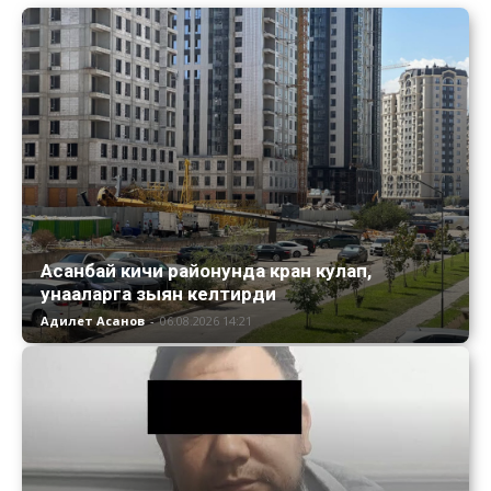
Асанбай кичи районунда кран кулап,
унааларга зыян келтирди
Адилет Асанов
-
06.08.2026 14:21