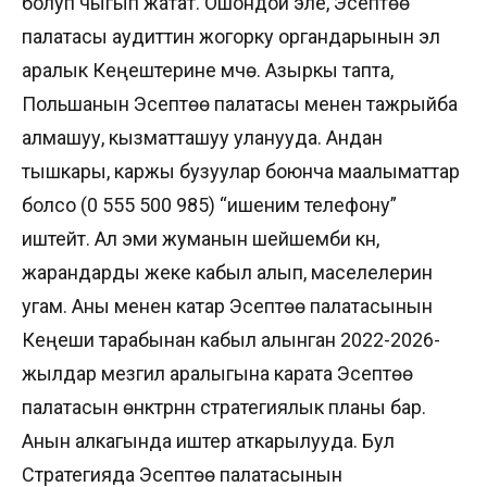
болуп чыгып жатат. Ошондой эле, Эсептөө
палатасы аудиттин жогорку органдарынын эл
аралык Кеңештерине мүчө. Азыркы тапта,
Польшанын Эсептөө палатасы менен тажрыйба
алмашуу, кызматташуу уланууда. Андан
тышкары, каржы бузуулар боюнча маалыматтар
болсо (0 555 500 985) “ишеним телефону”
иштейт. Ал эми жуманын шейшемби күнү,
жарандарды жеке кабыл алып, маселелерин
угам. Аны менен катар Эсептөө палатасынын
Кеңеши тарабынан кабыл алынган 2022-2026-
жылдар мезгил аралыгына карата Эсептөө
палатасын өнүктүрүүнүн стратегиялык планы бар.
Анын алкагында иштер аткарылууда. Бул
Стратегияда Эсептөө палатасынын