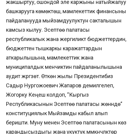
жакшыртуу, ошондой эле каржыны натыйжалуу
башкарууга көмөктөшүү, мамлекеттик финансыны
пайдаланууда мыйзамдуулуктун сакталышын
камсыз кылуу. Эсептөө палатасы
республикалык жана жергиликтүү бюджеттердин,
бюджеттен тышкаркы каражаттардын
аткарылышына, мамлекеттик жана
муниципалдык менчиктин пайдаланылышына
аудит жүргүзөт. Өткөн жылы Президентибиз
Садыр Нургожоевич Жапаров демилгелеп,
Жогорку Кеңеш колдоп, “Кыргыз
Республикасынын Эсептөө палатасы жөнүндө”
конституциялык Мыйзамды кабыл алып
беришти. Муну менен Эсептөө палатасынын көз
карандысыздыгы жана укуктук мүмкүнчүлүктөрү