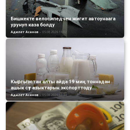
Бишкекте велосипедчен жигит автоунаага
урунуп каза болду
Адилет Асанов
-
05.08.2026 11:02
Кыргызстан алты айда 19 миң тоннадан
ашык сүт азыктарын экспорттоду
Адилет Асанов
-
05.08.2026 13:34