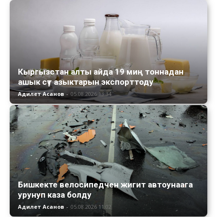
Кыргызстан алты айда 19 миң тоннадан
ашык сүт азыктарын экспорттоду
Адилет Асанов
-
05.08.2026 13:34
Бишкекте велосипедчен жигит автоунаага
урунуп каза болду
Адилет Асанов
-
05.08.2026 11:02