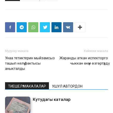
Мурунку макала
Кийинки макала
Унаа тетиктерин мыйзамсыз
Жаранды аткан испекторго
ташып келүү фактысы
чыккан өкүм өзгөртүлдү
аныкталды
ТИЕШЕЛҮҮ МАКАЛАЛАР
УШУЛ АВТОРДОН
Кутудагы каталар