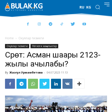
RU
KG
Home
Окуялар тизмеги
Окуялар тизмеги
Негизги жаңылыктар
Сүрөт: Асман шаары 2123-
жылы ачылабы?
By
Жазгул Урмамбетова
-
04.07.2023 11:13