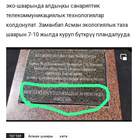
эко-шаарында алдыңкы санариптик
телекоммуникациялык технологиялар
колдонулат. Заманбап Асман экологиялык таза
шаарын 7-10 жылда куруп бүткөрүү пландалууда.
ТЕГТЕР
Асман шаары
ката