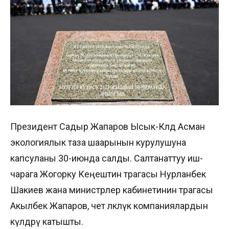
Президент Садыр Жапаров Ысык-Көлдө Асман
экологиялык таза шаарынын курулушуна
капсуланы 30-июнда салды. Салтанаттуу иш-
чарага Жогорку Кеңештин төрагасы Нурланбек
Шакиев жана министрлер кабинетинин төрагасы
Акылбек Жапаров, чет өлкөлүк компаниялардын
өкүлдөрү катышты.