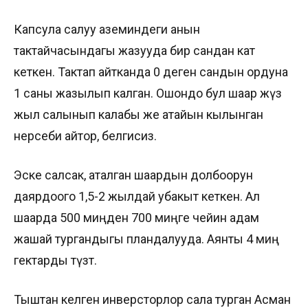
Капсула салуу аземиндеги анын
тактайчасындагы жазууда бир сандан кат
кеткен. Тактап айтканда 0 деген сандын ордуна
1 саны жазылып калган. Ошондо бул шаар жүз
жыл салынып калабы же атайын кылынган
нерсеби айтор, белгисиз.
Эске салсак, аталган шаардын долбоорун
даярдоого 1,5-2 жылдай убакыт кеткен. Ал
шаарда 500 миңден 700 миңге чейин адам
жашай тургандыгы пландалууда. Аянты 4 миң
гектарды түзөт.
Тыштан келген инверсторлор сала турган Асман