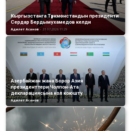
Кыргызстанга Түркмөнстандын президенти
Сердар Бердымухамедов келди
Адилет Асанов
-
31.07.2026 11:29
Азербайжан жана Борор Азия
президенттери Чолпон-Ата
декларациясына кол коюшту
Адилет Асанов
-
31.07.2026 17:28