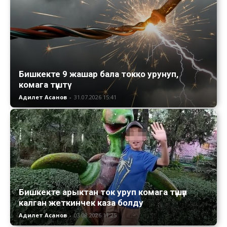
Бишкекте 9 жашар бала токко урунуп,
комага түштү
Адилет Асанов
-
31.07.2026 15:41
Бишкекте арыктан ток уруп комага түшүп
калган жеткинчек каза болду
Адилет Асанов
-
03.08.2026 11:25