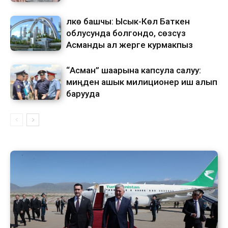
Өлкө башчы: Ысык-Көл Баткен
облусунда болгондо, сөзсүз
Асманды ал жерге курмакпыз
“Асман” шаарына капсула салуу:
миңден ашык милиционер иш алып
барууда