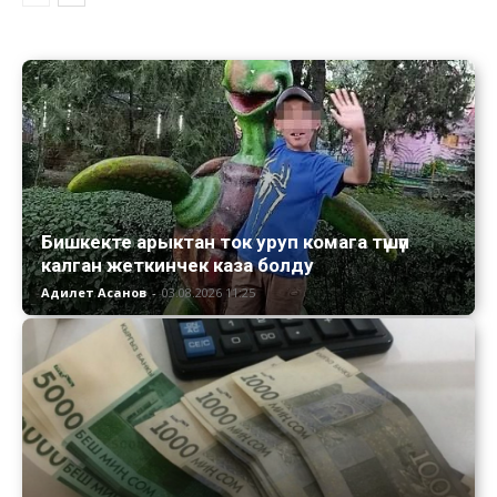
Бишкекте арыктан ток уруп комага түшүп
калган жеткинчек каза болду
Адилет Асанов
-
03.08.2026 11:25