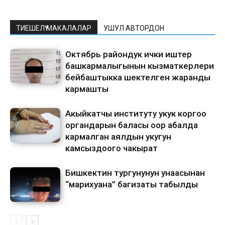
ТИЕШЕЛҮҮ МАКАЛАЛАР
УШУЛ АВТОРДОН
Октябрь райондук ички иштер
башкармалыгынын кызматкерлери
бейбаштыкка шектелген жаранды
кармашты
Акыйкатчы институту укук коргоо
органдарын баласы оор абалда
кармалган аялдын укугун
камсыздоого чакырат
Бишкектин тургунунун унаасынан
“марихуана” баңгизаты табылды