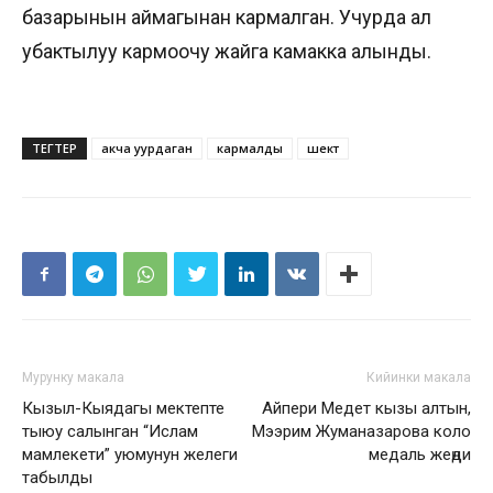
базарынын аймагынан кармалган. Учурда ал
убактылуу кармоочу жайга камакка алынды.
ТЕГТЕР
акча уурдаган
кармалды
шектүү
Мурунку макала
Кийинки макала
Кызыл-Кыядагы мектепте
Айпери Медет кызы алтын,
тыюу салынган “Ислам
Мээрим Жуманазарова коло
мамлекети” уюмунун желеги
медаль жеңди
табылды