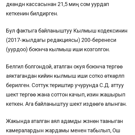
дүкөндүн кассасынан 21,5 миң сом уурдап
кеткенин билдирген.
Бул фактыга байланыштуу Кылмыш кодексинин
(2017-жылдагы редакциясы) 200-беренеси
(уурдоо) боюнча кылмыш иши козголгон.
Белгилүү болгондой, аталган окуя боюнча тергөө
аяктагандан кийин кылмыш иши сотко өткөрүлүп
берилген. Соттук териштирүү учурунда С.Д. аттуу
шектүү тергөө жана соттон качып, изин жашырып
кеткен. Ага байланыштуу шектүү издөөгө алынган.
Жакында аталган аял адамды жүзүнөн тааныган
камералардын жардамы менен табылып, Ош