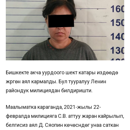
Бишкекте акча уурдоого шектүү катары издөөдө
жүргөн аял кармалды. Бул тууралуу Ленин
райондук милициядан билдиришти.
Маалыматка караганда, 2021-жылы 22-
февралда милицияга С.В. аттуу жаран кайрылып,
белгисиз аял Д. Сяопин көчөсүндөгү унаа саткан