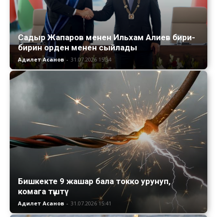
Садыр Жапаров менен Ильхам Алиев бири-
бирин орден менен сыйлады
Адилет Асанов
-
31.07.2026 15:34
Бишкекте 9 жашар бала токко урунуп,
комага түштү
Адилет Асанов
-
31.07.2026 15:41