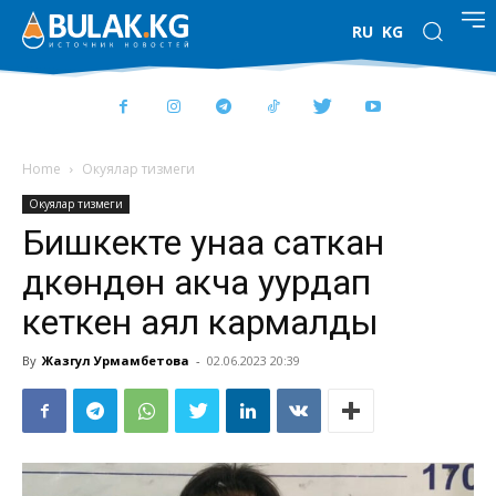
RU
KG
Home
Окуялар тизмеги
Окуялар тизмеги
Бишкекте унаа саткан
дүкөндөн акча уурдап
кеткен аял кармалды
By
Жазгул Урмамбетова
-
02.06.2023 20:39