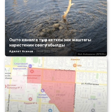
Ошто каналга түшүп кеткен эки жаштагы
наристенин сөөгү табылды
Адилет Асанов
-
04.08.2026 09:45