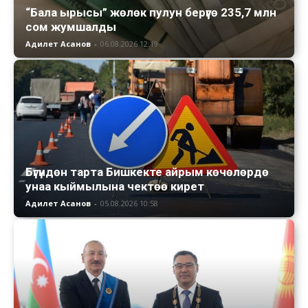
“Бала ырысы” жөлөк пулун берүүгө 235,7 млн
сом жумшалды
Адилет Асанов
-
06.08.2026 12:19
Бүгүндөн тарта Бишкекте айрым көчөлөрдө
унаа кыймылына чектөө кирет
Адилет Асанов
-
05.08.2026 10:58