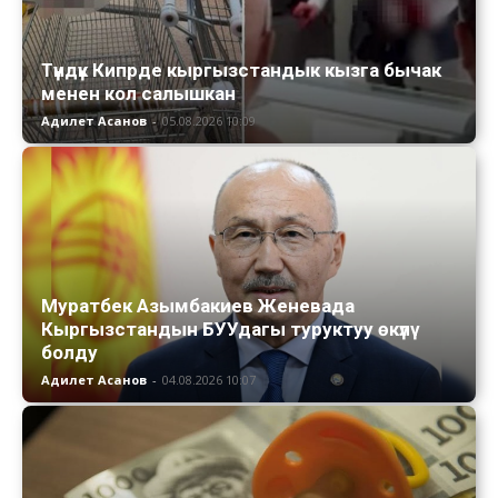
Түндүк Кипрде кыргызстандык кызга бычак
менен кол салышкан
Адилет Асанов
-
05.08.2026 10:09
Муратбек Азымбакиев Женевада
Кыргызстандын БУУдагы туруктуу өкүлү
болду
Адилет Асанов
-
04.08.2026 10:07