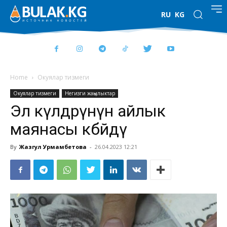
RU
KG
Home
Окуялар тизмеги
Окуялар тизмеги
Негизги жаңылыктар
Эл өкүлдөрүнүн айлык
маянасы көбөйдү
By
Жазгул Урмамбетова
-
26.04.2023 12:21