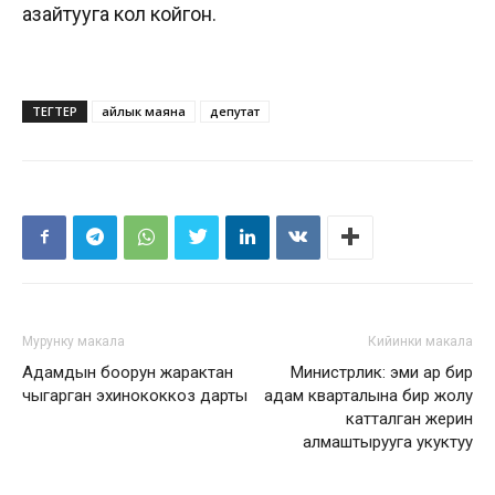
азайтууга кол койгон.
ТЕГТЕР
айлык маяна
депутат
Мурунку макала
Кийинки макала
Адамдын боорун жарактан
Министрлик: эми ар бир
чыгарган эхинококкоз дарты
адам кварталына бир жолу
катталган жерин
алмаштырууга укуктуу