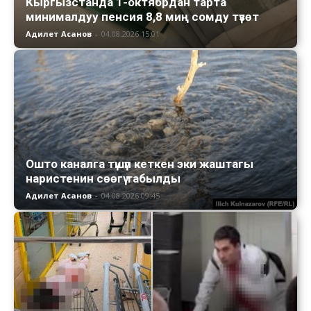
Кыргызстанда 1-октябрдан тарта
минималдуу пенсия 8,8 миң сомду түзөт
Адилет Асанов
-
04.08.2026 15:01
Ошто каналга түшүп кеткен эки жаштагы
наристенин сөөгү табылды
Адилет Асанов
-
04.08.2026 09:45