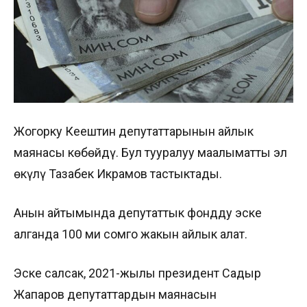
Жогорку Кеңештин депутаттарынын айлык
маянасы көбөйдү. Бул тууралуу маалыматты эл
өкүлү Тазабек Икрамов тастыктады.
Анын айтымында депутаттык фондду эске
алганда 100 миң сомго жакын айлык алат.
Эске салсак, 2021-жылы президент Садыр
Жапаров депутаттардын маянасын