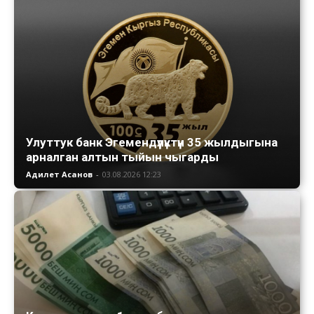
Улуттук банк Эгемендүүлүктүн 35 жылдыгына
арналган алтын тыйын чыгарды
Адилет Асанов
-
03.08.2026 12:23