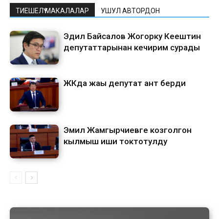
ТИЕШЕЛҮҮ МАКАЛАЛАР
УШУЛ АВТОРДОН
Эдил Байсалов Жогорку Кеңештин
депутаттарынан кечирим сурады
ЖКда жаңы депутат ант берди
Эмил Жамгырчиевге козголгон
кылмыш иши токтотулду