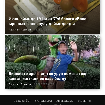
Июль айында 191 миң 796 балага «Бала
ырысы» жөлөкпулу дайындалды
Адилет Асанов
-
05.08.2026 14:11
Бишкекте арыктан ток уруп комага түшүп
калган жеткинчек каза болду
Адилет Асанов
-
03.08.2026 11:25
#Башкы бет
#Аналитика
#Макалалар
#Фактчек