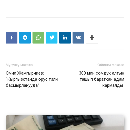
Мурунку макала
Кийинки макала
Эмил Жамгырчиев:
300 млн сомдук алтын
“Кыргызстанда орус тили
ташып бараткан адам
басмырланууда”
кармалды