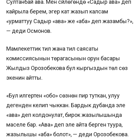
Султанбай ава. Мен сүйлөгөндө «Садыр ава» деп
кайрыла берем, эгер кат жазып калсам
«урматтуу Садыр «ава» же «аба» деп жазамбы?»,
— деди Осмонов.
Мамлекеттик тил жана тил саясаты
комиссиясынын төрагасынын орун басары
Жылдыз Орозобекова бул кыргыздын төл сөзү
экенин айтты.
«Бул илгертен «обо» сөзүнөн пир туткан, улуу
дегенден келип чыккан. Бардык дубанда эле
«ава» деп колдонулат, бирок жазылышында
маселе бар. «Ава» деп эле айта берген туура,
жазылышы «аба» болот», — деди Орозобекова.