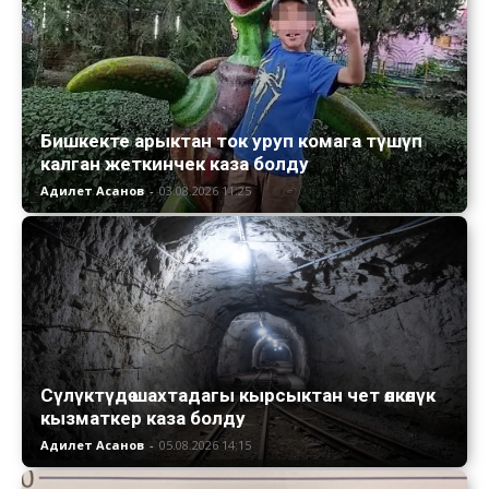
Бишкекте арыктан ток уруп комага түшүп
калган жеткинчек каза болду
Адилет Асанов
-
03.08.2026 11:25
Сүлүктүдө шахтадагы кырсыктан чет өлкөлүк
кызматкер каза болду
Адилет Асанов
-
05.08.2026 14:15