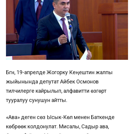
Бүгүн, 19-апрелде Жогорку Кеңештин жалпы
жыйынында депутат Айбек Осмонов
тилчилерге кайрылып, алфавитти өзгөртүү
тууралуу сунушун айтты.
«Ава» деген сөз Ысык-Көл менен Баткенде
көбүрөөк колдонулат. Мисалы, Садыр ава,