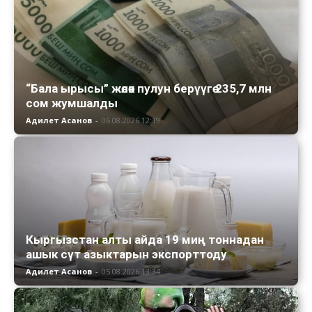
“Бала ырысы” жөлөк пулун берүүгө 235,7 млн
сом жумшалды
Адилет Асанов
-
06.08.2026 12:19
Кыргызстан алты айда 19 миң тоннадан
ашык сүт азыктарын экспорттоду
Адилет Асанов
-
05.08.2026 13:34