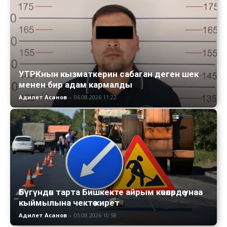
УТРКнын кызматкерин сабаган деген шек
менен бир адам кармалды
Адилет Асанов
-
06.08.2026 11:22
Бүгүндөн тарта Бишкекте айрым көчөлөрдө унаа
кыймылына чектөө кирет
Адилет Асанов
-
05.08.2026 10:58