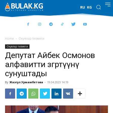
RU
KG
Home
Окуялар тизмеги
Окуялар тизмеги
Депутат Айбек Осмонов
алфавитти өзгөртүүнү
сунуштады
By
Жазгул Урмамбетова
-
19.04.2023 14:19