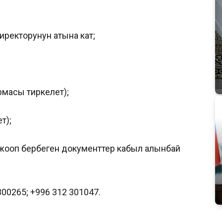
ректорунун атына кат;
масы тиркелет);
т);
жооп бербеген документтер кабыл алынбай
00265; +996 312 301047.