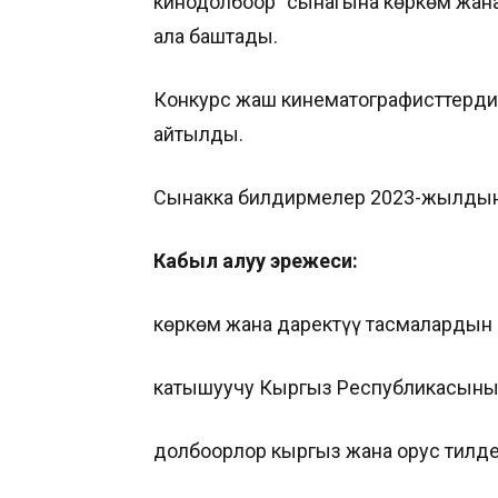
кинодолбоор” сынагына көркөм жан
ала баштады.
Конкурс жаш кинематографисттерд
айтылды.
Сынакка билдирмелер 2023-жылдын 
Кабыл алуу эрежеси:
көркөм жана даректүү тасмалардын 
катышуучу Кыргыз Республикасынын
долбоорлор кыргыз жана орус тилде