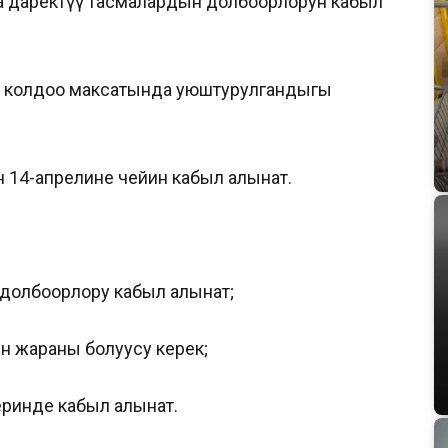
а даректүү тасмалардын долбоорлорун кабыл
и колдоо максатында уюштурулгандыгы
14-апрелине чейин кабыл алынат.
долбоорлору кабыл алынат;
 жараны болуусу керек;
ринде кабыл алынат.