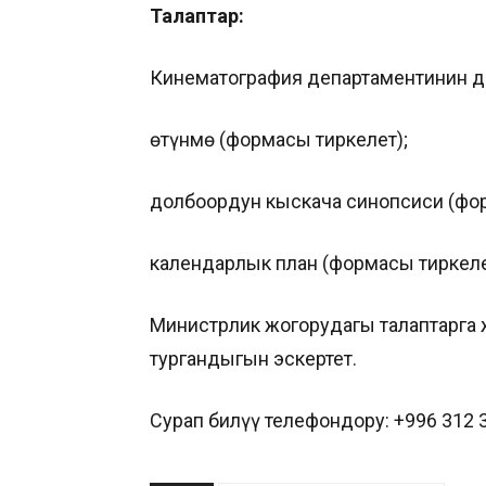
Талаптар:
Кинематография департаментинин ди
өтүнмө (формасы тиркелет);
долбоордун кыскача синопсиси (фор
календарлык план (формасы тиркеле
Министрлик жогорудагы талаптарга 
тургандыгын эскертет.
Сурап билүү телефондору: +996 312 3