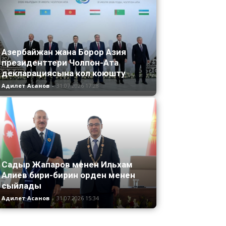
Азербайжан жана Борор Азия
президенттери Чолпон-Ата
декларациясына кол коюшту
Адилет Асанов
-
31.07.2026 17:28
Садыр Жапаров менен Ильхам
Алиев бири-бирин орден менен
сыйлады
Адилет Асанов
-
31.07.2026 15:34