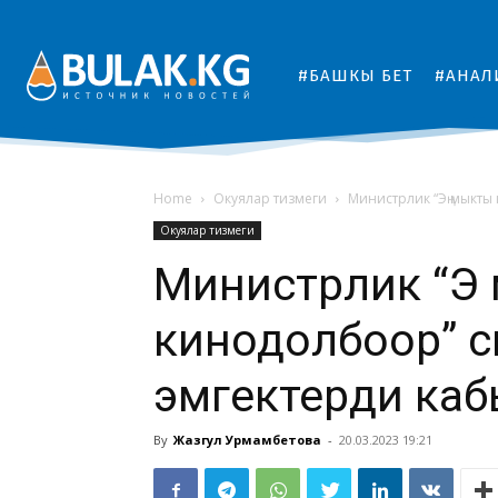
#БАШКЫ БЕТ
#АНАЛ
Home
Окуялар тизмеги
Министрлик “Эң мыкты
Окуялар тизмеги
Министрлик “Эң
кинодолбоор” 
эмгектерди ка
By
Жазгул Урмамбетова
-
20.03.2023 19:21