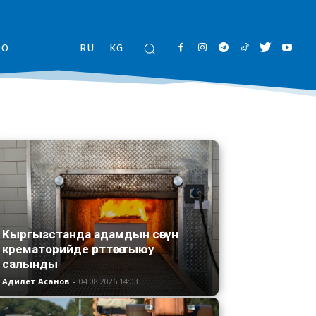
ОО
RU
KG
Кыргызстанда адамдын сөөгүн
крематорийде өрттөөгө тыюу
салынды
Адилет Асанов
-
04.08.2026 14:03