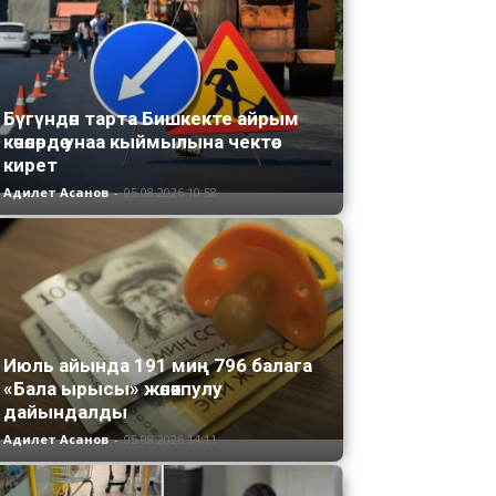
Бүгүндөн тарта Бишкекте айрым
көчөлөрдө унаа кыймылына чектөө
кирет
Адилет Асанов
-
05.08.2026 10:58
Июль айында 191 миң 796 балага
«Бала ырысы» жөлөкпулу
дайындалды
Адилет Асанов
-
05.08.2026 14:11