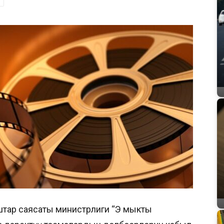
штар саясаты министрлиги “Эң мыкты