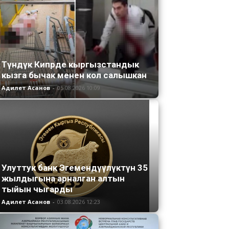
Түндүк Кипрде кыргызстандык
кызга бычак менен кол салышкан
Адилет Асанов
-
05.08.2026 10:09
Улуттук банк Эгемендүүлүктүн 35
жылдыгына арналган алтын
тыйын чыгарды
Адилет Асанов
-
03.08.2026 12:23