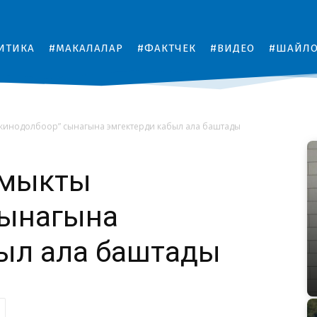
ИТИКА
#МАКАЛАЛАР
#ФАКТЧЕК
#ВИДЕО
#ШАЙЛ
 кинодолбоор” сынагына эмгектерди кабыл ала баштады
 мыкты
сынагына
был ала баштады