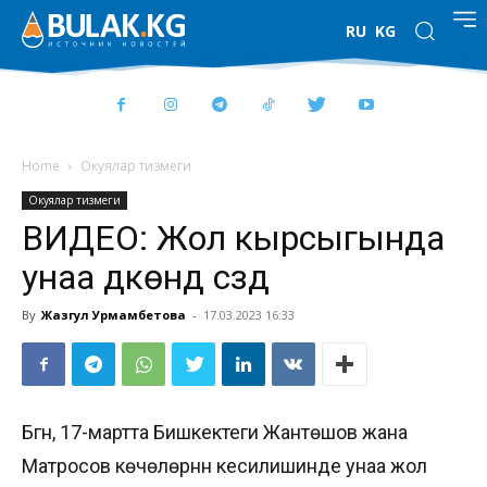
RU
KG
Home
Окуялар тизмеги
Окуялар тизмеги
ВИДЕО: Жол кырсыгында
унаа дүкөндү сүздү
By
Жазгул Урмамбетова
-
17.03.2023 16:33
Бүгүн, 17-мартта Бишкектеги Жантөшов жана
Матросов көчөлөрүнүн кесилишинде унаа жол