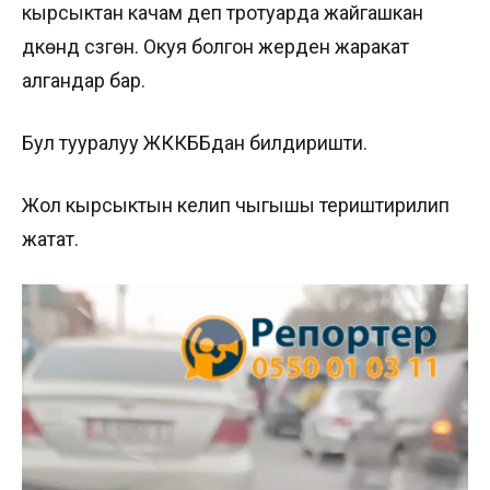
кырсыктан качам деп тротуарда жайгашкан
дүкөндү сүзгөн. Окуя болгон жерден жаракат
алгандар бар.
Бул тууралуу ЖККББдан билдиришти.
Жол кырсыктын келип чыгышы териштирилип
жатат.