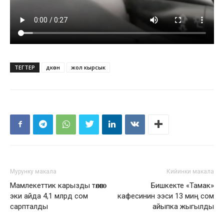
ТЕГТЕР
дүкөн
жол кырсык
Мурунку макала
Кийинки макала
Мамлекеттик карызды төлөөгө
Бишкекте «Тамак»
эки айда 4,1 млрд сом
кафесинин ээси 13 миң сом
сарпталды
айыпка жыгылды