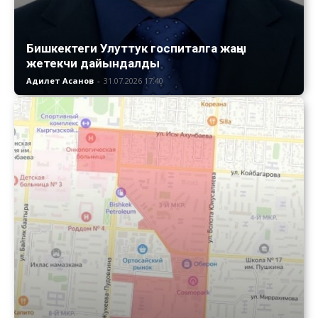
Бишкектеги Улуттук госпиталга жаңы
жетекчи дайындалды
Адилет Асанов
-
31.07.2026 17:40