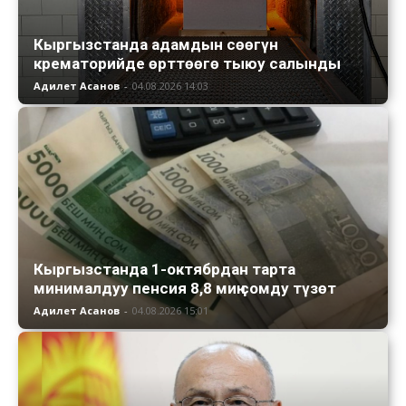
Кыргызстанда адамдын сөөгүн
крематорийде өрттөөгө тыюу салынды
Адилет Асанов
-
04.08.2026 14:03
Кыргызстанда 1-октябрдан тарта
минималдуу пенсия 8,8 миң сомду түзөт
Адилет Асанов
-
04.08.2026 15:01