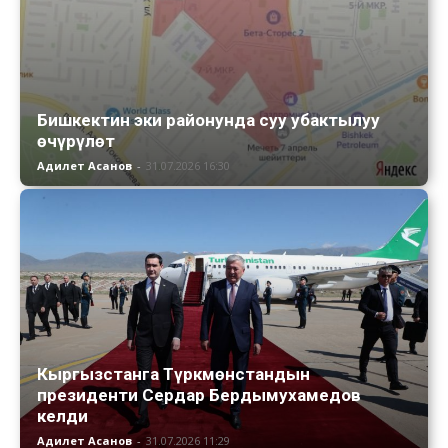
Бишкектин эки районунда суу убактылуу
өчүрүлөт
Адилет Асанов
-
31.07.2026 16:30
Кыргызстанга Түркмөнстандын
президенти Сердар Бердымухамедов
келди
Адилет Асанов
-
31.07.2026 11:29