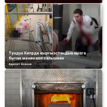
Түндүк Кипрде кыргызстандык кызга
бычак менен кол салышкан
Адилет Асанов
-
05.08.2026 10:09