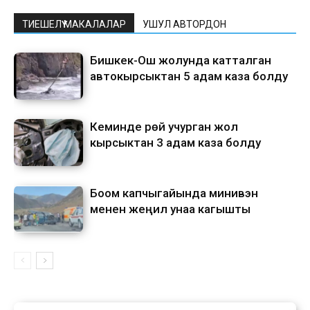
ТИЕШЕЛҮҮ МАКАЛАЛАР
УШУЛ АВТОРДОН
Бишкек-Ош жолунда катталган
автокырсыктан 5 адам каза болду
Кеминде үрөй учурган жол
кырсыктан 3 адам каза болду
Боом капчыгайында минивэн
менен жеңил унаа кагышты