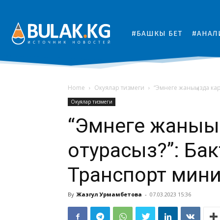
#БАШКЫ БЕТ
#АНАЛ
Home
Окуялар тизмеги
“Эмнеге жаныңызда ка
Окуялар тизмеги
“Эмнеге жаныңы
отурасыз?”: Ба
Транспорт мини
By
Жазгул Урмамбетова
-
07.03.2023 15:36