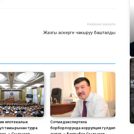
Кийинки макала
Жазгы аскерге чакыруу башталды
ик ипотекалык
Сотмедэкспертиза
үп тамырынан туура
борборлорунда коррупция гүлдөп
лгөн, – Сыдыков
жатат, – Бактыбек Сыдыков