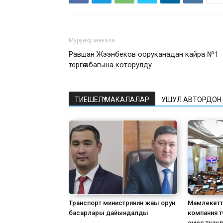
Мурунку макала
Равшан Жээнбеков ооруканадан кайра №1
тергөө абагына которулду
ТИЕШЕЛҮҮ МАКАЛАЛАР
УШУЛ АВТОРДОН
Транспорт министринин жаңы орун
Мамлекетт
басарлары дайындалды
компания т
эмес түзү