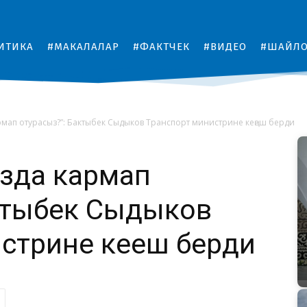
ИТИКА
#МАКАЛАЛАР
#ФАКТЧЕК
#ВИДЕО
#ШАЙЛ
рмап отурасыз?”: Бактыбек Сыдыков Транспорт министрине кеңеш берди
зда кармап
ктыбек Сыдыков
стрине кеңеш берди