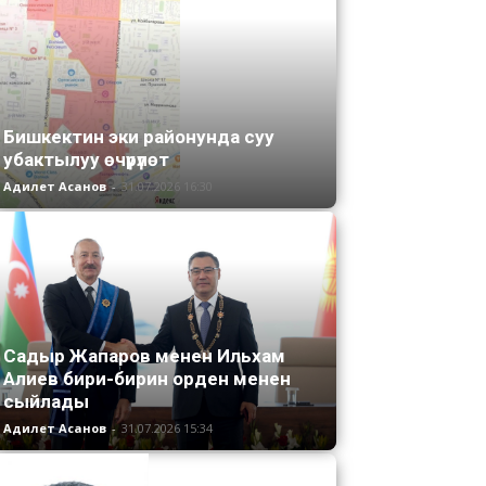
Бишкектин эки районунда суу
убактылуу өчүрүлөт
Адилет Асанов
-
31.07.2026 16:30
Садыр Жапаров менен Ильхам
Алиев бири-бирин орден менен
сыйлады
Адилет Асанов
-
31.07.2026 15:34