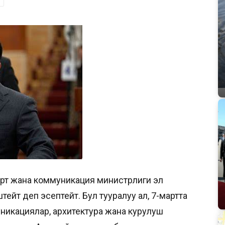
рт жана коммуникация министрлиги эл
тейт деп эсептейт. Бул тууралуу ал, 7-мартта
никациялар, архитектура жана курулуш