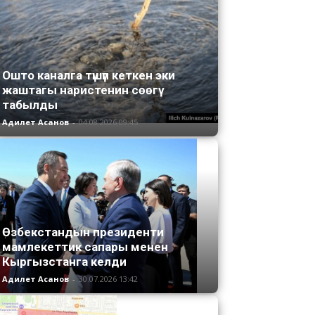
Ошто каналга түшүп кеткен эки
жаштагы наристенин сөөгү
табылды
Адилет Асанов
-
04.08.2026 09:45
Өзбекстандын президенти
мамлекеттик сапары менен
Кыргызстанга келди
Адилет Асанов
-
30.07.2026 13:42