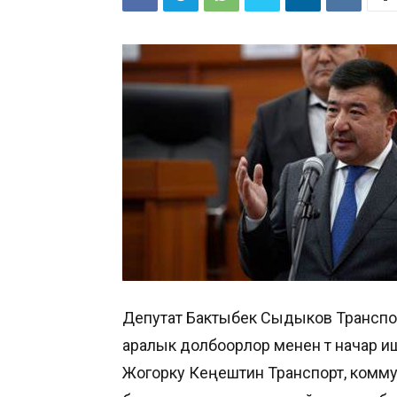
Депутат Бактыбек Сыдыков Транспо
аралык долбоорлор менен өтө начар иш
Жогорку Кеңештин Транспорт, комму