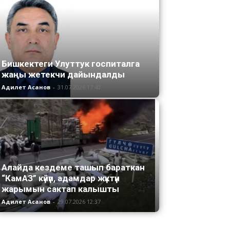
Бишкектеги Улуттук госпиталга
жаңы жетекчи дайындалды
Адилет Асанов
-
31.07.2026 17:40
Алайда кездеме ташып бараткан
“КамАЗ” күйүп, адамдар жүктүн
жарымын сактап калышты
Адилет Асанов
-
29.07.2026 12:37