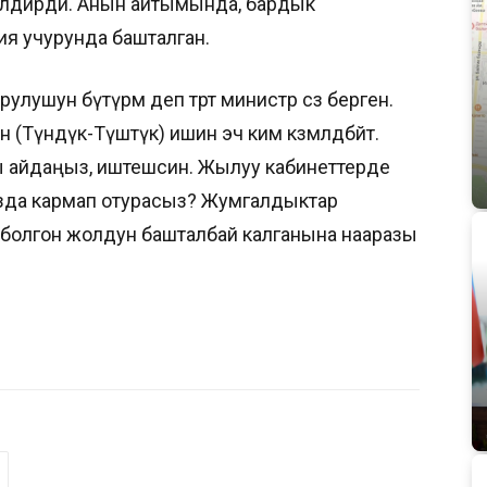
лдирди. Анын айтымында, бардык
я учурунда башталган.
лушун бүтүрөм деп төрт министр сөз берген.
н (Түндүк-Түштүк) ишин эч ким көзөмөлдөбөйт.
ы айдаңыз, иштешсин. Жылуу кабинеттерде
зда кармап отурасыз? Жумгалдыктар
болгон жолдун башталбай калганына нааразы