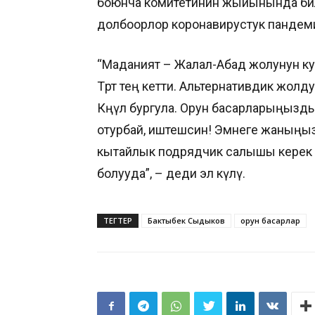
боюнча комитетинин жыйынында би
долбоорлор коронавирустук пандеми
“Маданият – Жалал-Абад жолунун куру
Төртөө тең кетти. Альтернативдик жолду
Көңүл бургула. Орун басарларыңызд
отурбай, иштешсин! Эмнеге жаныңы
кытайлык подрядчик салышы керек 
болууда”, – деди эл өкүлү.
ТЕГТЕР
Бактыбек Сыдыков
орун басарлар