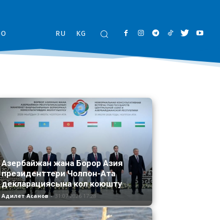
ОО
RU
KG
Азербайжан жана Борор Азия
президенттери Чолпон-Ата
декларациясына кол коюшту
Адилет Асанов
-
31.07.2026 17:28