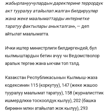
жабырлануучулардын даректерине террордук
акт тууралуу атайылап жалган билдирүүлөр
жана жеке маалыматтарды интернетке
таратуу фактылары аныкталган
», — деп
айтылат маалыматта.
Ички иштер министрлиги билдиргендей, бул
кылмыштардын бетин ачуу үчүн Ведомстволор
аралык тергөө жана ыкчам топ түзүлдү.
Казакстан Республикасынын Кылмыш-жаза
кодексинин 115 (коркутуу), 147 (жеке жашоо
тууралуу маалымат таратуу), 158 (журналисттик
ишмердүүлүккө тоскоолдук кылуу), 202 (башка
бирөөнүн мүлкүн атайылап жок кылуу), 293