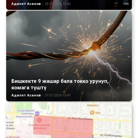
Адилет Асанов
-
30.07.2026 13:42
Бишкекте 9 жашар бала токко урунуп,
комага түштү
Адилет Асанов
-
31.07.2026 15:41