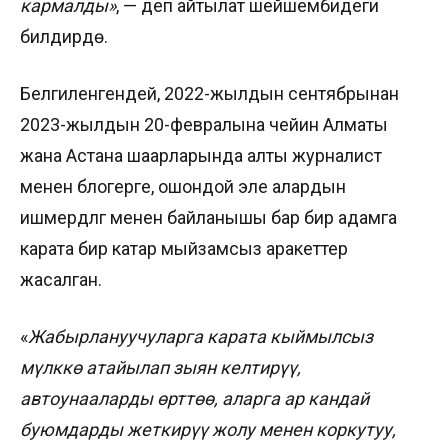
кармалды»
, — деп айтылат шейшембидеги
билдирүүдө.
Белгиленгендей, 2022-жылдын сентябрынан
2023-жылдын 20-февралына чейин Алматы
жана Астана шаарларында алты журналист
менен блогерге, ошондой эле алардын
ишмердүүлүгү менен байланышы бар бир адамга
карата бир катар мыйзамсыз аракеттер
жасалган.
«
Жабырлануучуларга карата кыймылсыз
мүлккө атайылап зыян келтирүү,
автоунааларды өрттөө, аларга ар кандай
буюмдарды жеткирүү жолу менен коркутуу,