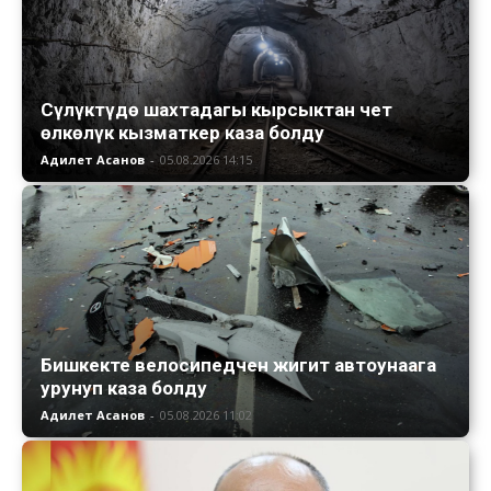
Сүлүктүдө шахтадагы кырсыктан чет
өлкөлүк кызматкер каза болду
Адилет Асанов
-
05.08.2026 14:15
Бишкекте велосипедчен жигит автоунаага
урунуп каза болду
Адилет Асанов
-
05.08.2026 11:02