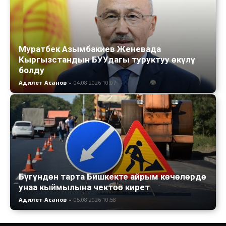
Муратбек Азымбакиев Женевада
Кыргызстандын БУУдагы туруктуу өкүлү
болду
Адилет Асанов
-
04.08.2026 10:07
Бүгүндөн тарта Бишкекте айрым көчөлөрдө
унаа кыймылына чектөө кирет
Адилет Асанов
-
05.08.2026 10:58