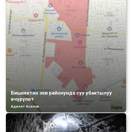
Бишкектин эки районунда суу убактылуу
өчүрүлөт
Адилет Асанов
-
31.07.2026 16:30