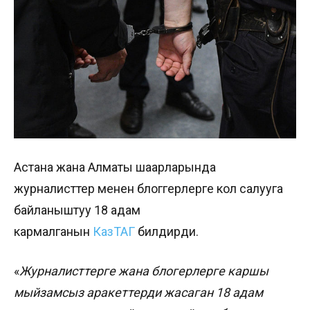
Астана жана Алматы шаарларында
журналисттер менен блоггерлерге кол салууга
байланыштуу 18 адам
кармалганын
КазТАГ
билдирди.
«
Журналисттерге жана блогерлерге каршы
мыйзамсыз аракеттерди жасаган 18 адам