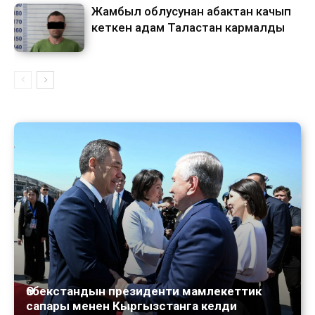
Жамбыл облусунан абактан качып
кеткен адам Таластан кармалды
Өзбекстандын президенти мамлекеттик
сапары менен Кыргызстанга келди