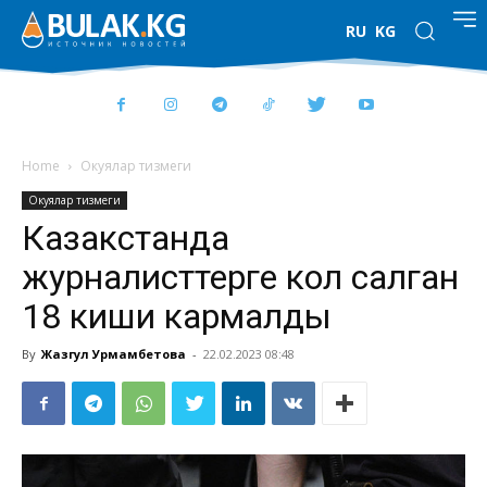
RU
KG
Home
Окуялар тизмеги
Окуялар тизмеги
Казакстанда
журналисттерге кол салган
18 киши кармалды
By
Жазгул Урмамбетова
-
22.02.2023 08:48