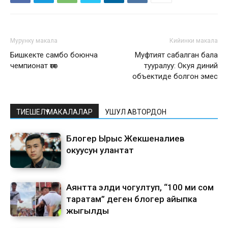
Мурунку макала
Кийинки макала
Бишкекте самбо боюнча
Муфтият сабалган бала
чемпионат өтөт
тууралуу: Окуя диний
объектиде болгон эмес
ТИЕШЕЛҮҮ МАКАЛАЛАР
УШУЛ АВТОРДОН
Блогер Ырыс Жекшеналиев
окуусун улантат
Аянтта элди чогултуп, “100 миң сом
таратам” деген блогер айыпка
жыгылды