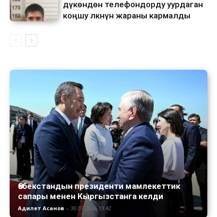
дүкѳндѳн телефондорду уурдаган
коңшу өлкөнүн жараны кармалды
Өзбекстандын президенти мамлекеттик
сапары менен Кыргызстанга келди
Адилет Асанов
-
30.07.2026 13:42