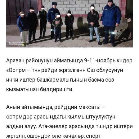
Араван районунун аймагында 9-11-ноябрь күндөрү
«Өспүрүм – түн» рейди жүргүзүлгөнүн Ош облусунун
ички иштер башкармалыгынын басма сөз
кызматынан билдиришти.
Анын айтымында, рейддин максаты –
өспүрүмдөр арасындагы кылмыштуулуктун
алдын алуу. Ата-энелер арасында түшүндүрүү иштери
жүргүзүлүп, ошондой эле көчөлөр, спорт