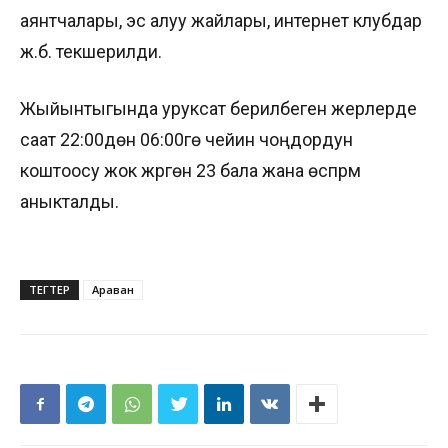
аянтчалары, эс алуу жайлары, интернет клубдар
ж.б. текшерилди.
Жыйынтыгында уруксат берилбеген жерлерде
саат 22:00дөн 06:00гө чейин чоңдордун
коштоосу жок жүргөн 23 бала жана өспүрүм
аныкталды.
ТЕГТЕР
Араван