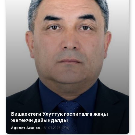
Бишкектеги Улуттук госпиталга жаңы
жетекчи дайындалды
Адилет Асанов
-
31.07.2026 17:40