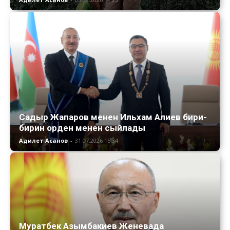
Садыр Жапаров менен Ильхам Алиев бири-
бирин орден менен сыйлады
Адилет Асанов
-
31.07.2026 15:34
Муратбек Азымбакиев Женевада