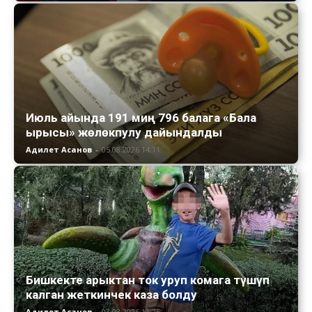
Июль айында 191 миң 796 балага «Бала
ырысы» жөлөкпулу дайындалды
Адилет Асанов
-
05.08.2026 14:11
Бишкекте арыктан ток уруп комага түшүп
калган жеткинчек каза болду
Адилет Асанов
-
03.08.2026 11:25