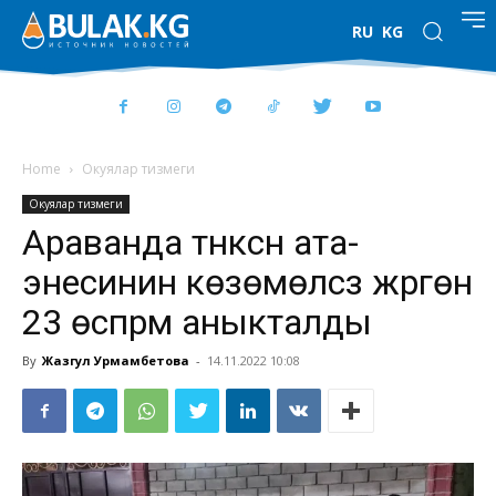
RU
KG
Home
Окуялар тизмеги
Окуялар тизмеги
Араванда түнкүсүн ата-
энесинин көзөмөлүсүз жүргөн
23 өспүрүм аныкталды
By
Жазгул Урмамбетова
-
14.11.2022 10:08