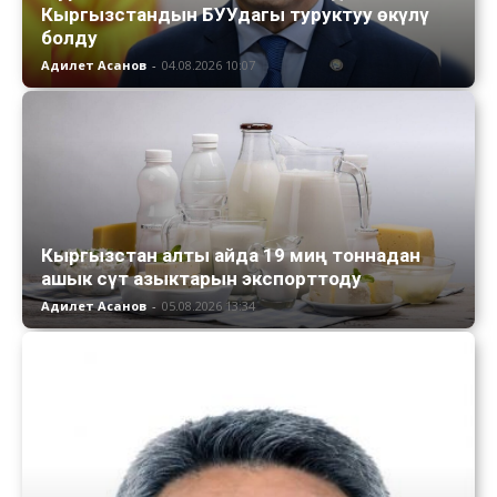
Кыргызстандын БУУдагы туруктуу өкүлү
болду
Адилет Асанов
-
04.08.2026 10:07
Кыргызстан алты айда 19 миң тоннадан
ашык сүт азыктарын экспорттоду
Адилет Асанов
-
05.08.2026 13:34