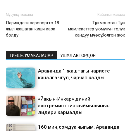
Мурунку макала
Кийинки макала
Париждеги аэропортто 18
Түркмөнстан Түрк
жыл жашаган киши каза
мамлекеттер уюмунун толук
болду
кандуу мүчөсү болгон жок
ТИЕШЕЛҮҮ МАКАЛАЛАР
УШУЛ АВТОРДОН
Араванда 1 жаштагы наристе
каналга чөгүп, чарчап калды
«Йакын-Инкар» диний
экстремисттик кыймылынын
лидери кармалды
160 миң сомдук чыгым. Араванда