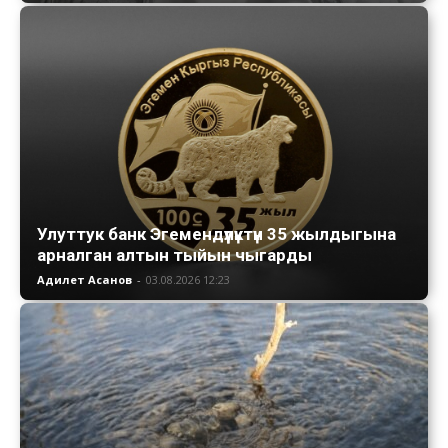
Улуттук банк Эгемендүүлүктүн 35 жылдыгына
арналган алтын тыйын чыгарды
Адилет Асанов
-
03.08.2026 12:23