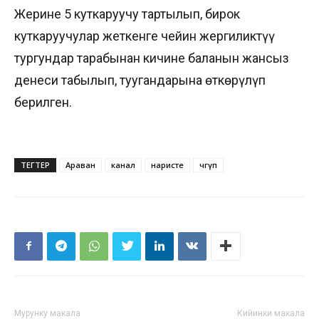
Жерине 5 куткаруучу тартылып, бирок
куткаруучулар жеткенге чейин жергиликтүү
тургундар тарабынан кичине баланын жансыз
денеси табылып, туугандарына өткөрүлүп
берилген.
ТЕГТЕР
Араван
канал
наристе
чөгүп
Мурунку макала
Кийинки макала