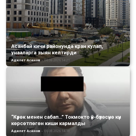
Асанбай кичи районунда кран кулап,
унааларга зыян келтирди
Адилет Асанов
-
06.08.2026 14:21
“Күрөк менен сабап…” Токмокто үй-бүлөсүнө күн
көрсөтпөгөн киши кармалды
Адилет Асанов
-
06.08.2026 14:18