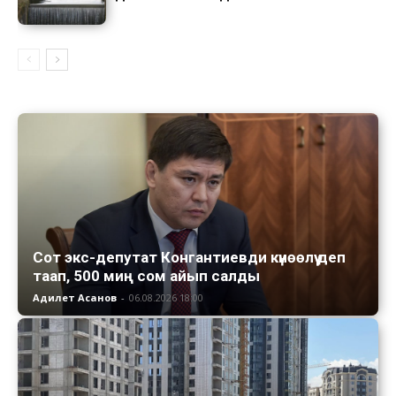
Сот экс-депутат Конгантиевди күнөөлүү деп
таап, 500 миң сом айып салды
Адилет Асанов
-
06.08.2026 18:00