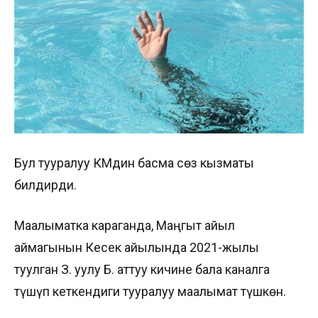
Бул тууралуу ӨКМдин басма сөз кызматы
билдирди.
Маалыматка караганда, Маңгыт айыл
аймагынын Кесек айылында 2021-жылы
туулган З. уулу Б. аттуу кичине бала каналга
түшүп кеткендиги тууралуу маалымат түшкөн.