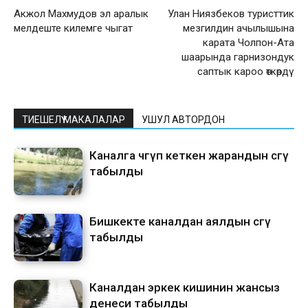
Акжол Махмудов эл аралык
Улан Ниязбеков туристтик
мелдеште килемге чыгат
мезгилдин ачылышына
карата Чолпон-Ата
шаарында гарнизондук
саптык кароо өткөрдү
ТИЕШЕЛҮҮ МАКАЛАЛАР
УШУЛ АВТОРДОН
Каналга чөгүп кеткен жарандын сөөгү
табылды
Бишкекте каналдан аялдын сөөгү
табылды
Каналдан эркек кишинин жансыз
денеси табылды