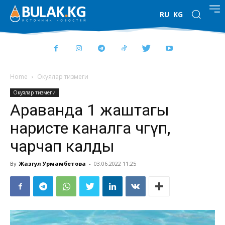
RU
KG
Home
Окуялар тизмеги
Окуялар тизмеги
Араванда 1 жаштагы
наристе каналга чөгүп,
чарчап калды
By
Жазгул Урмамбетова
-
03.06.2022 11:25