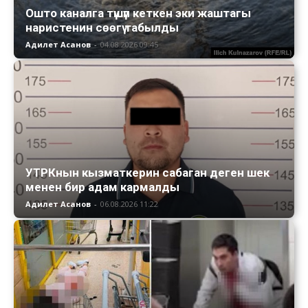
Ошто каналга түшүп кеткен эки жаштагы
наристенин сөөгү табылды
Адилет Асанов
-
04.08.2026 09:45
УТРКнын кызматкерин сабаган деген шек
менен бир адам кармалды
Адилет Асанов
-
06.08.2026 11:22