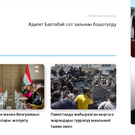
Кийинки макала
Адилет Балтабай сот залынан бошотулду
н менен Венгриянын
Пакистанда жабыркаган кыргыз
лары жолукту
жарандары тууралуу маалымат
түшкөн эмес