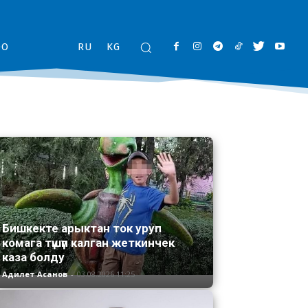
ОО
RU
KG
Бишкекте арыктан ток уруп
комага түшүп калган жеткинчек
каза болду
Адилет Асанов
-
03.08.2026 11:25