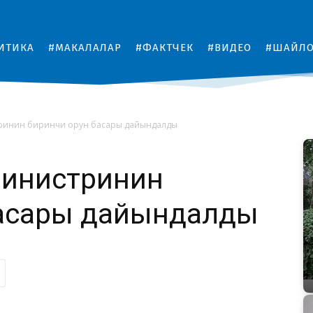
ИТИКА
#МАКАЛАЛАР
#ФАКТЧЕК
#ВИДЕО
#ШАЙЛ
ринин биринчи орун басары дайындалды
инистринин
басары дайындалды