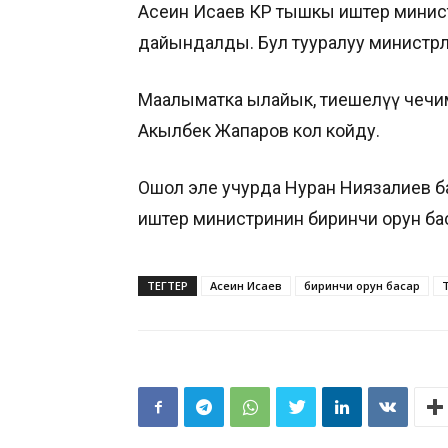
Асеин Исаев КР тышкы иштер минис
дайындалды. Бул тууралуу министрл
Маалыматка ылайык, тиешелүү чечим
Акылбек Жапаров кол койду.
Ошол эле учурда Нуран Ниязалиев ба
иштер министринин биринчи орун б
ТЕГТЕР
Асеин Исаев
биринчи орун басар