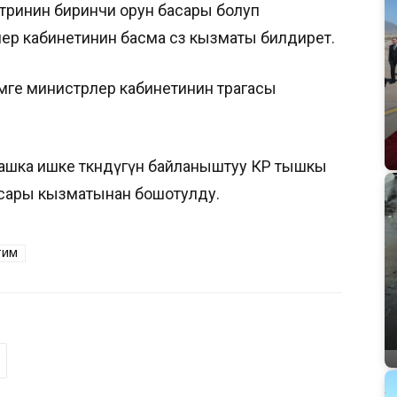
тринин биринчи орун басары болуп
ер кабинетинин басма сөз кызматы билдирет.
ге министрлер кабинетинин төрагасы
шка ишке өткөндүгүнө байланыштуу КР тышкы
асары кызматынан бошотулду.
ТИМ