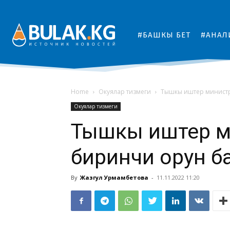
#БАШКЫ БЕТ
#АНАЛ
Home
Окуялар тизмеги
Тышкы иштер минист
Окуялар тизмеги
Тышкы иштер м
биринчи орун 
By
Жазгул Урмамбетова
-
11.11.2022 11:20