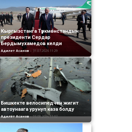
Кыргызстанга Түркмөнстандын
президенти Сердар
Бердымухамедов келди
Адилет Асанов
-
31.07.2026 11:29
Бишкекте велосипедчен жигит
автоунаага урунуп каза болду
Адилет Асанов
-
05.08.2026 11:02