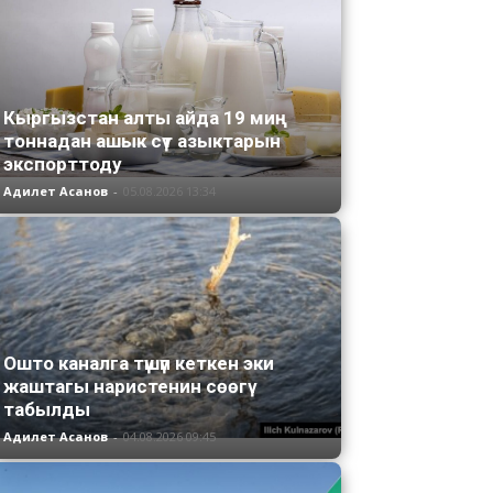
Кыргызстан алты айда 19 миң
тоннадан ашык сүт азыктарын
экспорттоду
Адилет Асанов
-
05.08.2026 13:34
Ошто каналга түшүп кеткен эки
жаштагы наристенин сөөгү
табылды
Адилет Асанов
-
04.08.2026 09:45