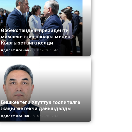
Өзбекстандын президенти
мамлекеттик сапары менен
Кыргызстанга келди
Адилет Асанов
-
30.07.2026 13:42
Бишкектеги Улуттук госпиталга
жаңы жетекчи дайындалды
Адилет Асанов
-
31.07.2026 17:40