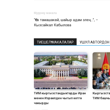
Мурунку макала
“Өтө тамашакөй, шайыр адам элең…”, –
Кызсайкал Кабылова
ТИЕШЕЛҮҮ МАКАЛАЛАР
УШУЛ АВТОРДОН
ТИМ кыргызстандыктарды Иран
Кыргызста
менен Израилден чыгып кетүүгө
ТИМ башчы
чакырды