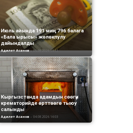
Июль айында 191 миң 796 балага
«Бала ырысы» жөлөкпулу
дайындалды
Адилет Асанов
-
05.08.2026 14:11
Кыргызстанда адамдын сөөгүн
крематорийде өрттөөгө тыюу
салынды
Адилет Асанов
-
04.08.2026 14:03