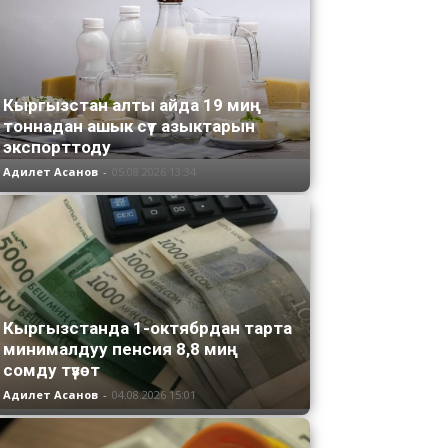
Кыргызстан алты айда 19 миң
тоннадан ашык сүт азыктарын
экспорттоду
Адилет Асанов
-
05.08.2026 13:34
Кыргызстанда 1-октябрдан тарта
минималдуу пенсия 8,8 миң
сомду түзөт
Адилет Асанов
-
04.08.2026 15:01