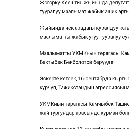
Жогорку Кеңештин жыйында депутат
тууралуу маалымат жабык эшик арты
Жыйында чек арадагы куралдуу каг
маалыматты жабык угуу тууралуу сун
Маалыматты УКМКнын төрагасы Кам
Бактыбек Бекболотов берүүдө.
Эскерте кетсек, 16-сентябрда кыргы
курчуп, Тажикстандын агрессиясына
УКМКнын төрагасы Камчыбек Ташиев
жай тургундар арасында курман бол