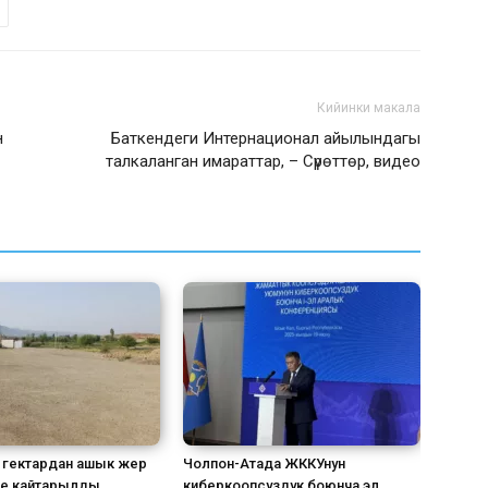
Кийинки макала
н
Баткендеги Интернационал айылындагы
талкаланган имараттар, – Сүрөттөр, видео
8 гектардан ашык жер
Чолпон-Атада ЖККУнун
е кайтарылды
киберкоопсуздук боюнча эл