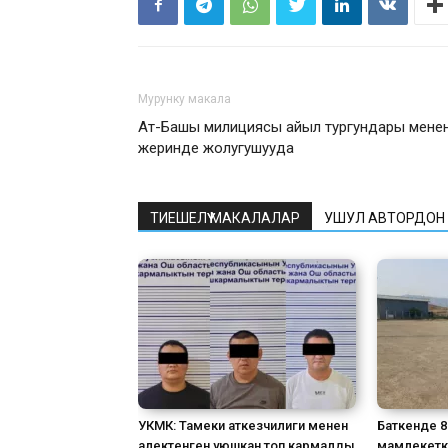
Мурунку макала
Ат-Башы милициясы айыл тургундары мене
жеринде жолугушууда
ТИЕШЕЛҮҮ МАКАЛАЛАР
УШУЛ АВТОРДОН
УКМК: Тамеки аткезчилиги менен
Баткенде 
алектенген уюшкан топ кармалды
мамлекетк