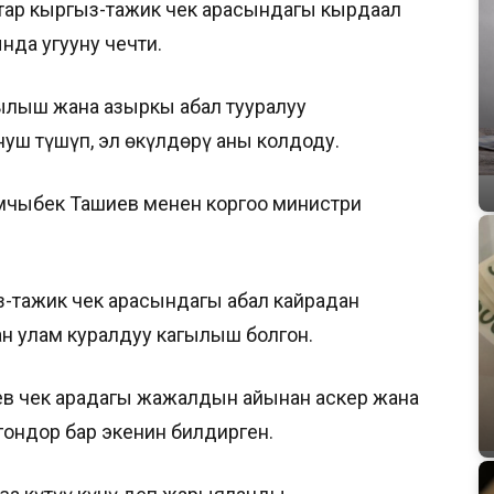
тар кыргыз-тажик чек арасындагы кырдаал
нда угууну чечти.
ылыш жана азыркы абал тууралуу
уш түшүп, эл өкүлдөрү аны колдоду.
чыбек Ташиев менен коргоо министри
з-тажик чек арасындагы абал кайрадан
н улам куралдуу кагылыш болгон.
 чек арадагы жаңжалдын айынан аскер жана
гондор бар экенин билдирген.