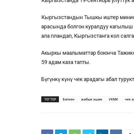
Кыргызстанда 19-сентябрь улуттук а
Кыргызстандын Тышкы иштер минист
арасында болгон куралдуу кагылыш
ала пландап, Кыргызстанга кол салг
Акыркы маалыматтар боюнча Тажикс
59 адам каза тапты.
Бүгүнкү күнү чек арадагы абал турук
ТЕГТЕР
Баткен
жабык эшик
УКМК
чек 