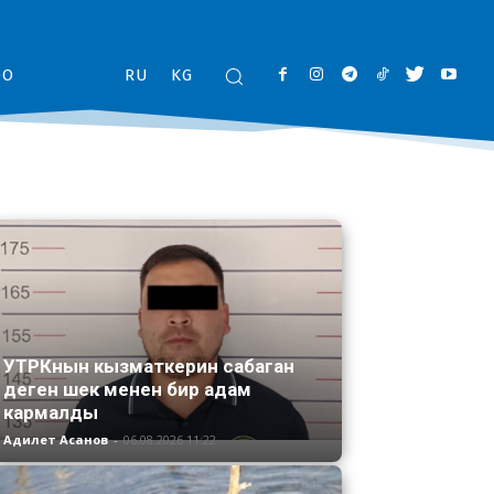
ОО
RU
KG
УТРКнын кызматкерин сабаган
деген шек менен бир адам
кармалды
Адилет Асанов
-
06.08.2026 11:22