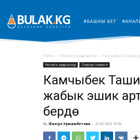
#БАШКЫ БЕТ
#АНАЛ
Home
Негизги жаңылыктар
Камчыбек Ташиев д
Негизги жаңылыктар
Окуялар тизмеги
Камчыбек Таши
жабык эшик ар
берүүдө
By
Жазгул Урмамбетова
-
22.09.2022 10:39