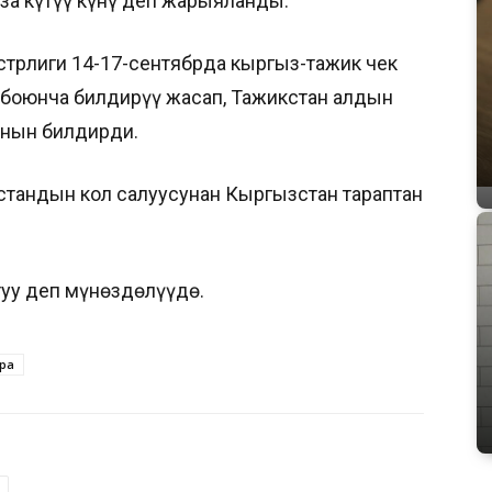
за күтүү күнү деп жарыяланды.
рлиги 14-17-сентябрда кыргыз-тажик чек
 боюнча билдирүү жасап, Тажикстан алдын
анын билдирди.
тандын кол салуусунан Кыргызстан тараптан
туу деп мүнөздөлүүдө.
ара