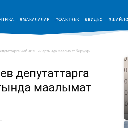
ИТИКА
#МАКАЛАЛАР
#ФАКТЧЕК
#ВИДЕО
#ШАЙЛ
епутаттарга жабык эшик артында маалымат берүүдө
ев депутаттарга
тында маалымат