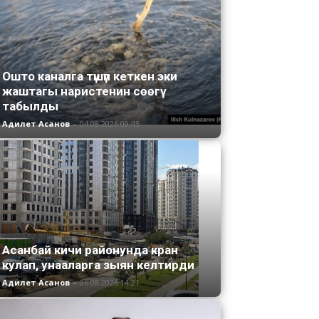
Ошто каналга түшүп кеткен эки
жаштагы наристенин сөөгү
табылды
Адилет Асанов
-
04.08.2026 09:45
Асанбай кичи районунда кран
кулап, унааларга зыян келтирди
Адилет Асанов
-
06.08.2026 14:21