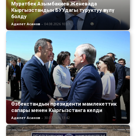
Муратбек Азымбакиев Женевада
Кыргызстандын БУУдагы туруктуу өкүлү
болду
Адилет Асанов
-
04.08.2026 10:07
Өзбекстандын президенти мамлекеттик
сапары менен Кыргызстанга келди
Адилет Асанов
-
30.07.2026 13:42