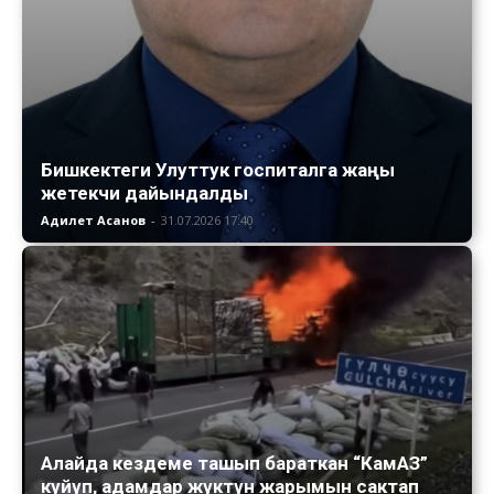
Бишкектеги Улуттук госпиталга жаңы
жетекчи дайындалды
Адилет Асанов
-
31.07.2026 17:40
Алайда кездеме ташып бараткан “КамАЗ”
күйүп, адамдар жүктүн жарымын сактап