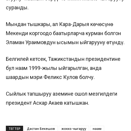
суранды.
Мындан тышкары, ал Кара-Дарыя көчөсүнө
Мекенди коргоодо баатырларча курман болгон
Эламан Ураимовдун ысымын ыйгарууну өтүндү.
Белгилей кетсек, Тажикстандын президентине
бул наам 1999-жылы ыйгарылган, анда
шаардын мэри Феликс Кулов болчу.
Сыйлык тапшыруу аземине ошол мезгилдеги
президент Аскар Акаев катышкан.
ТЕГТЕР
Дастан Бекешов
жокко чыгаруу
наам