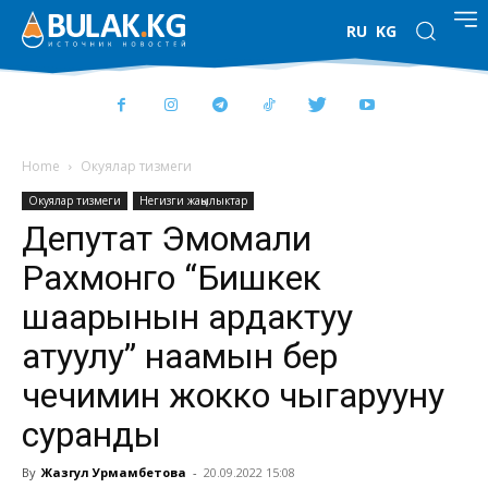
RU
KG
Home
Окуялар тизмеги
Окуялар тизмеги
Негизги жаңылыктар
Депутат Эмомали
Рахмонго “Бишкек
шаарынын ардактуу
атуулу” наамын берүү
чечимин жокко чыгарууну
суранды
By
Жазгул Урмамбетова
-
20.09.2022 15:08