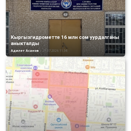
Кыргызгидрометте 16 млн сом уурдалганы
аныкталды
Адилет Асанов
-
29.07.2026 11:34