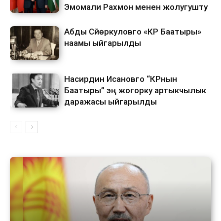
Эмомали Рахмон менен жолугушту
Абды Сүйөркуловго «КР Баатыры»
наамы ыйгарылды
Насирдин Исановго “КРнын
Баатыры” эң жогорку артыкчылык
даражасы ыйгарылды