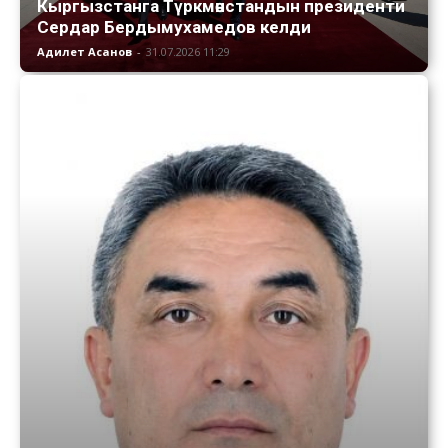
Кыргызстанга Түркмөнстандын президенти
Сердар Бердымухамедов келди
Адилет Асанов
-
31.07.2026 11:29