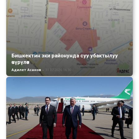
Бишкектин эки районунда суу убактылуу
өчүрүлөт
Адилет Асанов
-
31.07.2026 16:30