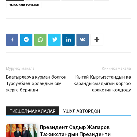
Эмомали Рахмон
Мурунку макала
Кийинки макала
Баатырларча курман болгон
Кытай Кыргызстандын көз
Турсунбаев Эрландын сөөгү
карандысыздыгын коргоо
жерге берилди
аракетин колдоду
ТИЕШЕЛҮҮ МАКАЛАЛАР
УШУЛ АВТОРДОН
Президент Садыр Жапаров
Тажикстандын Президенти