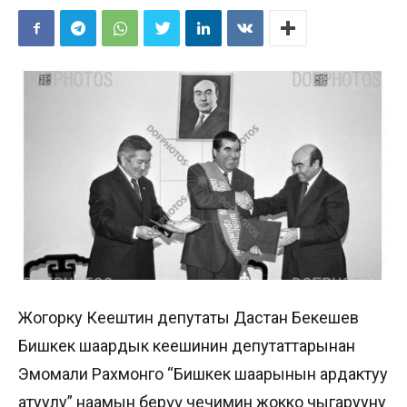
Жогорку Кеңештин депутаты Дастан Бекешев
Бишкек шаардык кеңешинин депутаттарынан
Эмомали Рахмонго “Бишкек шаарынын ардактуу
атуулу” наамын берүү чечимин жокко чыгарууну