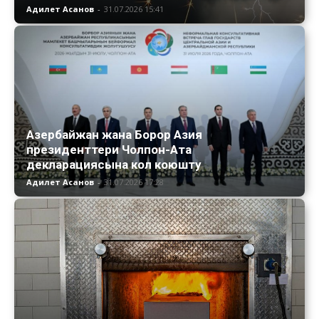
Адилет Асанов
-
31.07.2026 15:41
Азербайжан жана Борор Азия
президенттери Чолпон-Ата
декларациясына кол коюшту
Адилет Асанов
-
31.07.2026 17:28