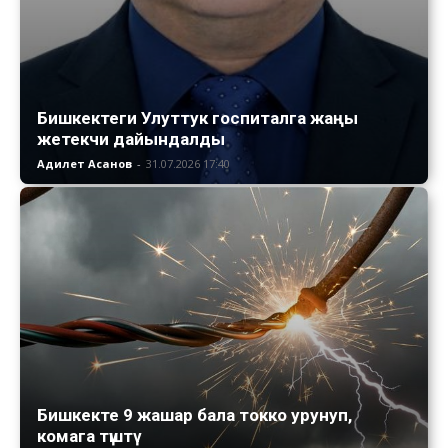
Бишкектеги Улуттук госпиталга жаңы
жетекчи дайындалды
Адилет Асанов
-
31.07.2026 17:40
Бишкекте 9 жашар бала токко урунуп,
комага түштү