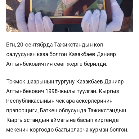
Бүгүн, 20-сентябрда Тажикстандын кол
салуусунан каза болгон Казакбаев Данияр
Алтынбековичтин сөөгү жерге берилди.
Токмок шаарынын тургуну Казакбаев Данияр
Алтынбекович 1998-жылы туулган. Кыргыз
Республикасынын чек ара аскерлеринин
прапорщиги, Баткен облусунда Тажикстандын
Кыргызстандын аймагына басып киргенде
мекенин коргоодо баатырларча курман болгон.