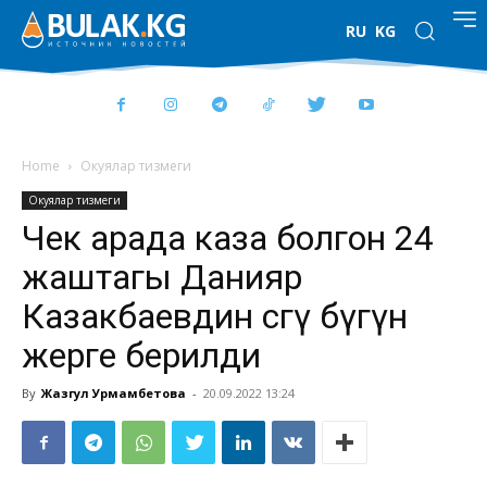
RU
KG
Home
Окуялар тизмеги
Окуялар тизмеги
Чек арада каза болгон 24
жаштагы Данияр
Казакбаевдин сөөгү бүгүн
жерге берилди
By
Жазгул Урмамбетова
-
20.09.2022 13:24