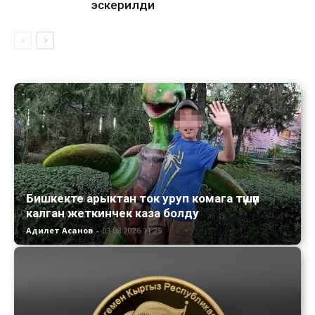
эскерилди
Бишкекте арыктан ток уруп комага түшүп
калган жеткинчек каза болду
Адилет Асанов
-
03.08.2026 11:25