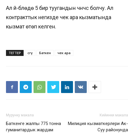
Ал үй-бүлөдө 5 бир туугандын үчүнчүсү болчу. Ал
контракттык негизде чек ара кызматында
кызмат өтөп келген.
ТЕГТЕР
cөөгү
Баткен
чек ара
Мурунку макала
Кийинки макала
Баткенге жалпы 775 тонна
Милиция кызматкерлери Ак-
гуманитардык жардам
Суу районунда