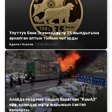
Улуттук банк Эгемендүүлүктүн 35 жылдыгына
арналган алтын тыйын чыгарды
Адилет Асанов
-
03.08.2026 12:23
Алайда кездеме ташып бараткан “КамАЗ”
күйүп, адамдар жүктүн жарымын сактап
калышты