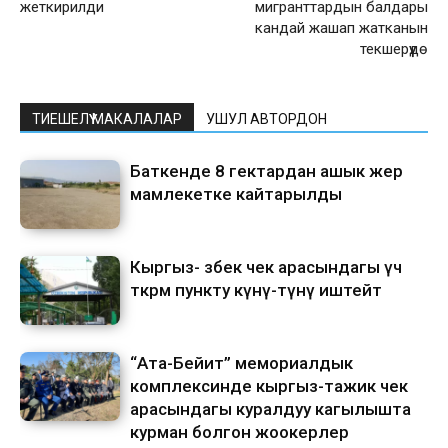
жеткирилди
мигранттардын балдары
кандай жашап жатканын
текшерүүдө
ТИЕШЕЛҮҮ МАКАЛАЛАР
УШУЛ АВТОРДОН
Баткенде 8 гектардан ашык жер
мамлекетке кайтарылды
Кыргыз- өзбек чек арасындагы үч
өткөрмө пункту күнү-түнү иштейт
“Ата-Бейит” мемориалдык
комплексинде кыргыз-тажик чек
арасындагы куралдуу кагылышта
курман болгон жоокерлер