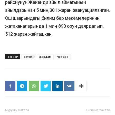
районунун Жекенди айыл аймагынын
айылдарынан 5 миң 301 жаран эвакуацияланган.
Ош шаарындагы билим берүү мекемелеринин
жатаканаларында 1 миң 890 орун даярдалып,
512 жаран жайгашкан.
ТЕГТЕР
Баткен
жардам
чек ара
Мурунку макала
Кийинки макала