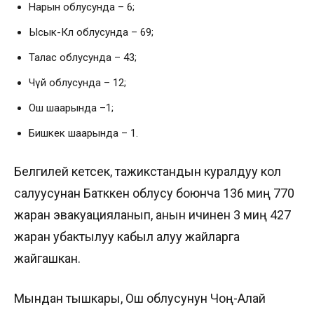
Нарын облусунда – 6;
Ысык-Көл облусунда – 69;
Талас облусунда – 43;
Чүй облусунда – 12;
Ош шаарында –1;
Бишкек шаарында – 1.
Белгилей кетсек, тажикстандын куралдуу кол
салуусунан Батккен облусу боюнча 136 миң 770
жаран эвакуацияланып, анын ичинен 3 миң 427
жаран убактылуу кабыл алуу жайларга
жайгашкан.
Мындан тышкары, Ош облусунун Чоң-Алай