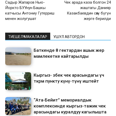
Садыр Жапаров Нью-
Чек арада каза болгон 24
Йоркто БУУнун Башкы
жаштагы Данияр
катчысы Антониу Гутерриш
Казакбаевдин сөөгү бүгүн
менен жолугушат
жерге берилди
ТИЕШЕЛҮҮ МАКАЛАЛАР
УШУЛ АВТОРДОН
Баткенде 8 гектардан ашык жер
мамлекетке кайтарылды
Кыргыз- өзбек чек арасындагы үч
өткөрмө пункту күнү-түнү иштейт
“Ата-Бейит” мемориалдык
комплексинде кыргыз-тажик чек
арасындагы куралдуу кагылышта