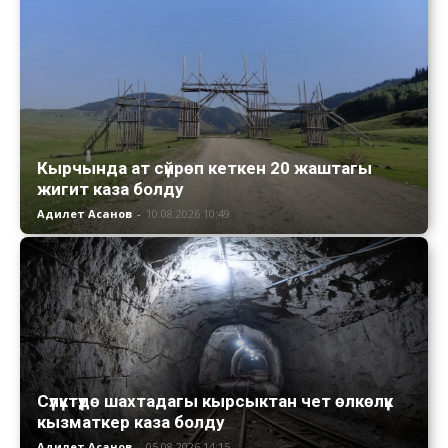
Кырчында ат сүйрөп кеткен 20 жаштагы
жигит каза болду
Адилет Асанов
-
10.08.2026 10:49
Сүлүктүдө шахтадагы кырсыктан чет өлкөлүк
кызматкер каза болду
Адилет Асанов
-
05.08.2026 14:15