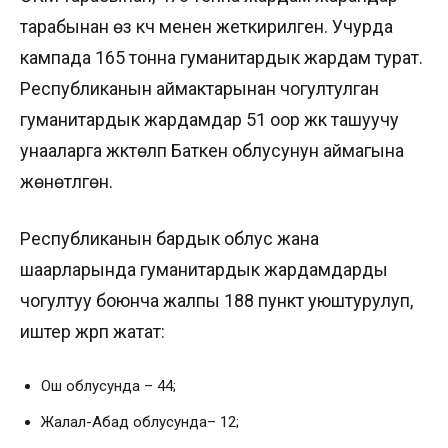
тарабынан өз күчү менен жеткирилген. Учурда
кампада 165 тонна гуманитардык жардам турат.
Республиканын аймактарынан чогултулган
гуманитардык жардамдар 51 оор жүк ташуучу
унааларга жүктөлүп Баткен облусунун аймагына
жөнөтүлгөн.
Республиканын бардык облус жана
шаарларында гуманитардык жардамдарды
чогултуу боюнча жалпы 188 пункт уюштурулуп,
иштер жүрүп жатат:
Ош облусунда – 44;
Жалал-Абад облусунда– 12;