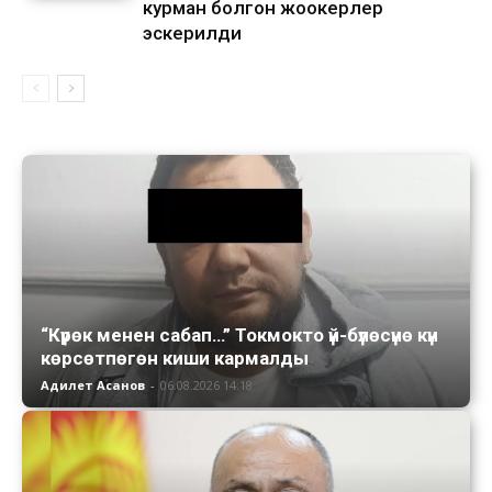
курман болгон жоокерлер
эскерилди
“Күрөк менен сабап…” Токмокто үй-бүлөсүнө күн
көрсөтпөгөн киши кармалды
Адилет Асанов
-
06.08.2026 14:18