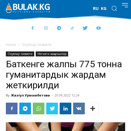
RU
KG
Home
Окуялар тизмеги
Окуялар тизмеги
Негизги жаңылыктар
Баткенге жалпы 775 тонна
гуманитардык жардам
жеткирилди
By
Жазгул Урмамбетова
-
20.09.2022 12:24