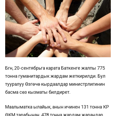
Бүгүн, 20-сентябрьга карата Баткенге жалпы 775
тонна гуманитардык жардам жеткирилди. Бул
тууралуу Өзгөчө кырдаалдар министрлигинин
басма сөз кызматы билдирет.
Маалыматка ылайык, анын ичинен 131 тонна КР
ӨКМ тарабынан, 478 тонна жардам жарандар