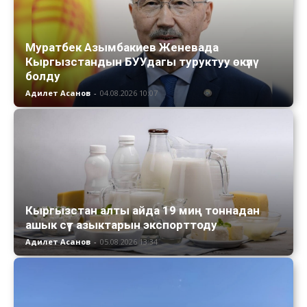
Муратбек Азымбакиев Женевада
Кыргызстандын БУУдагы туруктуу өкүлү
болду
Адилет Асанов
-
04.08.2026 10:07
Кыргызстан алты айда 19 миң тоннадан
ашык сүт азыктарын экспорттоду
Адилет Асанов
-
05.08.2026 13:34