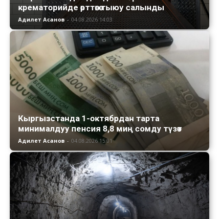
крематорийде өрттөөгө тыюу салынды
Адилет Асанов
-
04.08.2026 14:03
Кыргызстанда 1-октябрдан тарта
минималдуу пенсия 8,8 миң сомду түзөт
Адилет Асанов
-
04.08.2026 15:01