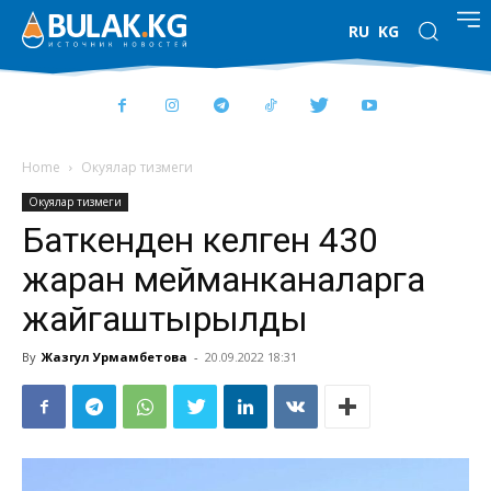
RU
KG
Home
Окуялар тизмеги
Окуялар тизмеги
Баткенден келген 430
жаран мейманканаларга
жайгаштырылды
By
Жазгул Урмамбетова
-
20.09.2022 18:31