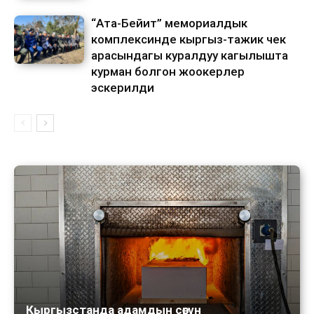
“Ата-Бейит” мемориалдык
комплексинде кыргыз-тажик чек
арасындагы куралдуу кагылышта
курман болгон жоокерлер
эскерилди
Кыргызстанда адамдын сөөгүн