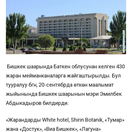
Бишкек шаарында Баткен облусунан келген 430
жаран мейманканаларга жайгаштырылды. Бул
тууралуу бүгүн, 20-сентябрда өткөн маалымат
жыйынында Бишкек шаарынын мэри Эмилбек
Абдыкадыров билдирди.
«Жарандарды White hotel, Shirin Botanik, «Тумар»
жана «Достук», «Виа Бишкек», «Лагуна»