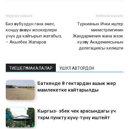
Мурунку макала
Кийинки макала
Биз өзүбүздүн гана эмес,
Түркиянын Ички иштер
коңшу өлкөнүн жоокерлери
министрлигинин
үчүн да кайгырып жатабыз,
Жандармения жана жээк
– Акылбек Жапаров
күзөтү Академиясынын
делегациясы келишти
ТИЕШЕЛҮҮ МАКАЛАЛАР
УШУЛ АВТОРДОН
Баткенде 8 гектардан ашык жер
мамлекетке кайтарылды
Кыргыз- өзбек чек арасындагы үч
өткөрмө пункту күнү-түнү иштейт