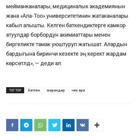
мейманканалары, медициналык академиянын
жана «Ала-Тоо» университетинин жатаканалары
кабыл алышты. Келген баткендиктерге камкор
атуулдар борбордун акимиаттары менен
биргеликте тамак уюштуруп жатышат. Алардын
бардыгына биринчи кезекте эң керектүү жардам
көрсөтүлдү», — деди ал.
ТЕГТЕР
Баткен
жарандар
чек ара