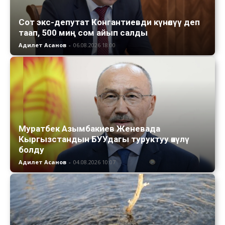
Сот экс-депутат Конгантиевди күнөөлүү деп
таап, 500 миң сом айып салды
Адилет Асанов
-
06.08.2026 18:00
Муратбек Азымбакиев Женевада
Кыргызстандын БУУдагы туруктуу өкүлү
болду
Адилет Асанов
-
04.08.2026 10:07