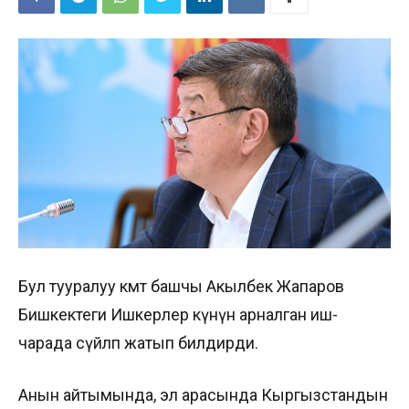
Бул тууралуу өкмөт башчы Акылбек Жапаров
Бишкектеги Ишкерлер күнүнө арналган иш-
чарада сүйлөп жатып билдирди.
Анын айтымында, эл арасында Кыргызстандын