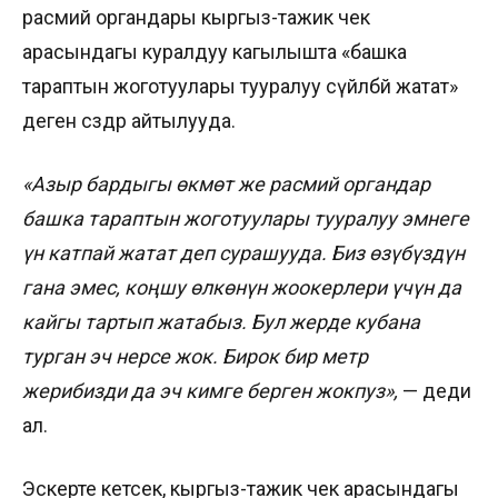
расмий органдары кыргыз-тажик чек
арасындагы куралдуу кагылышта «башка
тараптын жоготуулары тууралуу сүйлөбөй жатат»
деген сөздөр айтылууда.
«Азыр бардыгы өкмөт же расмий органдар
башка тараптын жоготуулары тууралуу эмнеге
үн катпай жатат деп сурашууда. Биз өзүбүздүн
гана эмес, коңшу өлкөнүн жоокерлери үчүн да
кайгы тартып жатабыз. Бул жерде кубана
турган эч нерсе жок. Бирок бир метр
жерибизди да эч кимге берген жокпуз»,
— деди
ал.
Эскерте кетсек, кыргыз-тажик чек арасындагы