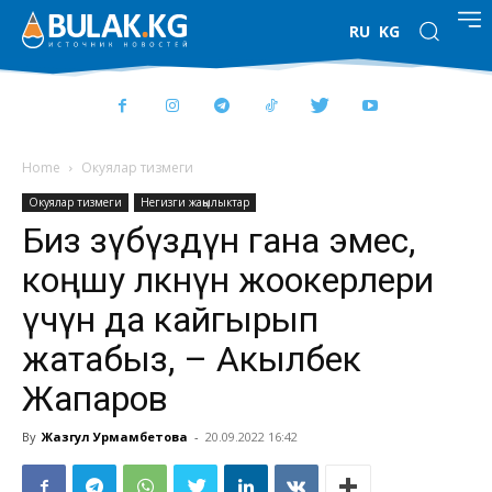
RU
KG
Home
Окуялар тизмеги
Окуялар тизмеги
Негизги жаңылыктар
Биз өзүбүздүн гана эмес,
коңшу өлкөнүн жоокерлери
үчүн да кайгырып
жатабыз, – Акылбек
Жапаров
By
Жазгул Урмамбетова
-
20.09.2022 16:42