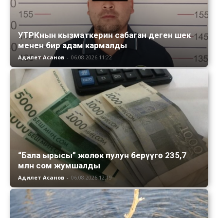
УТРКнын кызматкерин сабаган деген шек
менен бир адам кармалды
Адилет Асанов
-
06.08.2026 11:22
“Бала ырысы” жөлөк пулун берүүгө 235,7
млн сом жумшалды
Адилет Асанов
-
06.08.2026 12:19