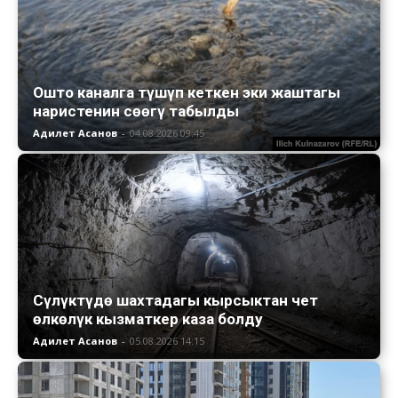
Ошто каналга түшүп кеткен эки жаштагы
наристенин сөөгү табылды
Адилет Асанов
-
04.08.2026 09:45
Сүлүктүдө шахтадагы кырсыктан чет
өлкөлүк кызматкер каза болду
Адилет Асанов
-
05.08.2026 14:15