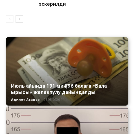
эскерилди
Июль айында 191 миң 796 балага «Бала
ырысы» жөлөкпулу дайындалды
Адилет Асанов
-
05.08.2026 14:11