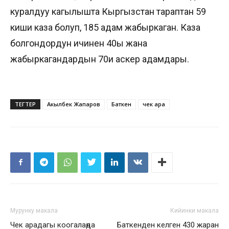
куралдуу кагылышта Кыргызстан тараптан 59
киши каза болуп, 185 адам жабыркаган. Каза
болгондордун ичинен 40ы жана
жабыркагандардын 70и аскер адамдары.
ТЕГТЕР
Акылбек Жапаров
Баткен
чек ара
Мурунку макала
Кийинки макала
Чек арадагы коогалаңда
Баткенден келген 430 жаран