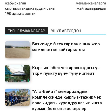
жабыркаган
мейманканаларга
кыргызстандыктардын саны
жайгаштырылды
198 адамга жетти
ТИЕШЕЛҮҮ МАКАЛАЛАР
УШУЛ АВТОРДОН
Баткенде 8 гектардан ашык жер
мамлекетке кайтарылды
Кыргыз- өзбек чек арасындагы үч
өткөрмө пункту күнү-түнү иштейт
“Ата-Бейит” мемориалдык
комплексинде кыргыз-тажик чек
арасындагы куралдуу кагылышта
курман болгон жоокерлер