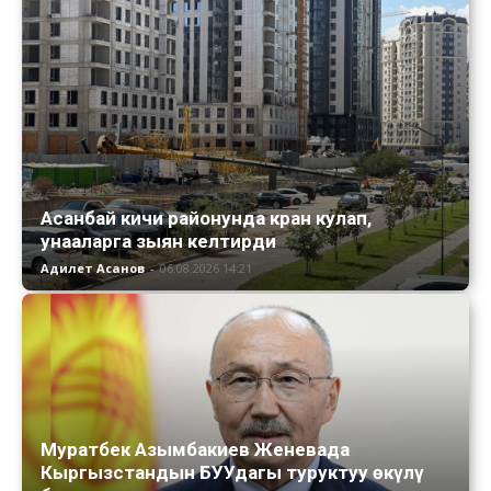
Асанбай кичи районунда кран кулап,
унааларга зыян келтирди
Адилет Асанов
-
06.08.2026 14:21
Муратбек Азымбакиев Женевада
Кыргызстандын БУУдагы туруктуу өкүлү