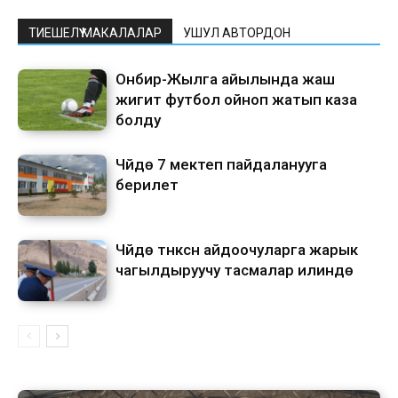
ТИЕШЕЛҮҮ МАКАЛАЛАР
УШУЛ АВТОРДОН
Онбир-Жылга айылында жаш
жигит футбол ойноп жатып каза
болду
Чүйдө 7 мектеп пайдаланууга
берилет
Чүйдө түнкүсүн айдоочуларга жарык
чагылдыруучу тасмалар илинүүдө