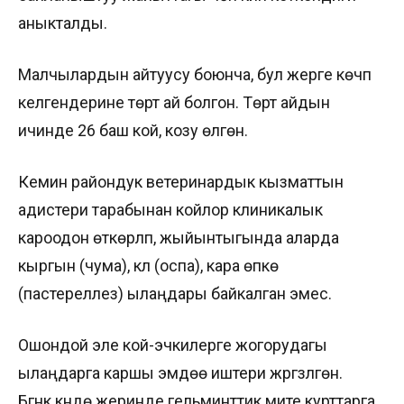
аныкталды.
Малчылардын айтуусу боюнча, бул жерге көчүп
келгендерине төрт ай болгон. Төрт айдын
ичинде 26 баш кой, козу өлгөн.
Кемин райондук ветеринардык кызматтын
адистери тарабынан койлор клиникалык
кароодон өткөрүлүп, жыйынтыгында аларда
кыргын (чума), күл (оспа), кара өпкө
(пастереллез) ылаңдары байкалган эмес.
Ошондой эле кой-эчкилерге жогорудагы
ылаңдарга каршы эмдөө иштери жүргүзүлгөн.
Бүгүнкү күндө жеринде гельминттик мите курттарга