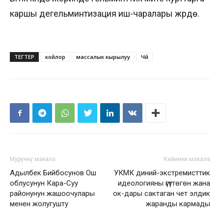
каршы дегельминтизация иш-чаралары жүрүүдө.
ТЕГТЕР
койлор
массалык кырылуу
Чүй
Мурунку макала
Кийинки макала
Адылбек Бийбосунов Ош
УКМК диний-экстремисттик
облусунун Кара-Суу
идеологияны үгүттөгөн жана
районунун жашоочулары
ок-дары сактаган чет элдик
менен жолугушту
жаранды кармады