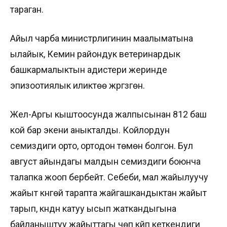
тараган.
Айыл чарба министрлигинин маалыматына
ылайык, Кемин райондук ветеринардык
башкармалыктын адистери жеринде
эпизоотиялык иликтөө жүргүзгөн.
Жел-Аргы кыштоосунда жалпысынан 812 баш
кой бар экени аныкталды. Койлордун
семиздиги орто, ортодон төмөн болгон. Бул
август айындагы малдын семиздиги боюнча
талапка жооп бербейт. Себеби, мал жайылуучу
жайыт күнгөй тарапта жайгашкандыктан жайыт
тарып, күндүн катуу ысып жаткандыгына
байланыштуу жайыттагы чөп күйүп кеткендиги