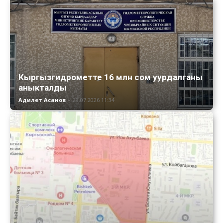
Кыргызгидрометте 16 млн сом уурдалганы
аныкталды
Адилет Асанов
-
29.07.2026 11:34