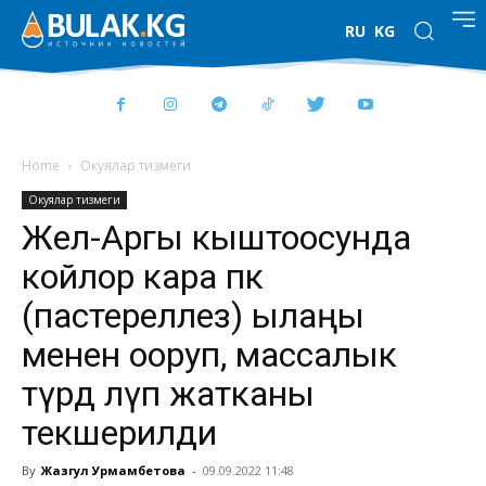
RU
KG
Home
Окуялар тизмеги
Окуялар тизмеги
Жел-Аргы кыштоосунда
койлор кара өпкө
(пастереллез) ылаңы
менен ооруп, массалык
түрдө өлүп жатканы
текшерилди
By
Жазгул Урмамбетова
-
09.09.2022 11:48