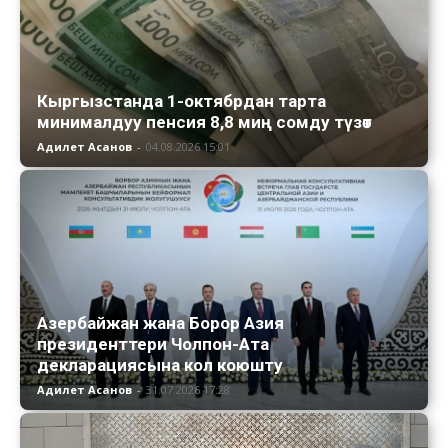
Кыргызстанда 1-октябрдан тарта
минималдуу пенсия 8,8 миң сомду түзөт
Адилет Асанов
-
04.08.2026 15:01
Азербайжан жана Борор Азия
президенттери Чолпон-Ата
декларациясына кол коюшту
Адилет Асанов
-
31.07.2026 17:28