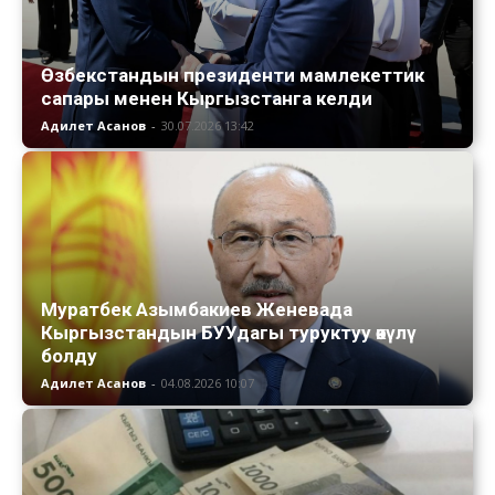
Өзбекстандын президенти мамлекеттик
сапары менен Кыргызстанга келди
Адилет Асанов
-
30.07.2026 13:42
Муратбек Азымбакиев Женевада
Кыргызстандын БУУдагы туруктуу өкүлү
болду
Адилет Асанов
-
04.08.2026 10:07