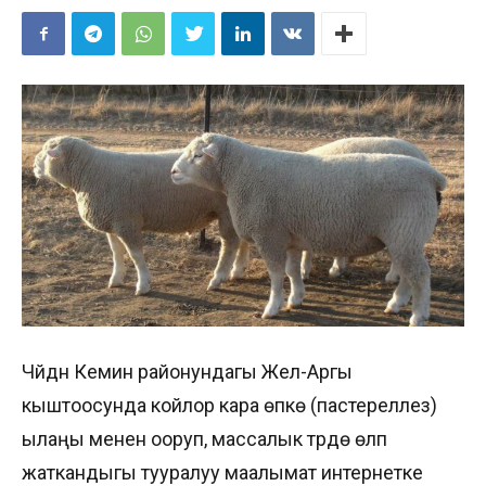
Чүйдүн Кемин районундагы Жел-Аргы
кыштоосунда койлор кара өпкө (пастереллез)
ылаңы менен ооруп, массалык түрдө өлүп
жаткандыгы тууралуу маалымат интернетке