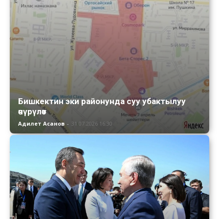
Бишкектин эки районунда суу убактылуу
өчүрүлөт
Адилет Асанов
-
31.07.2026 16:30