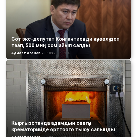
Сот экс-депутат Конгантиевди күнөөлүү деп
таап, 500 миң сом айып салды
Адилет Асанов
-
06.08.2026 18:00
Кыргызстанда адамдын сөөгүн
крематорийде өрттөөгө тыюу салынды
Адилет Асанов
-
04.08.2026 14:03