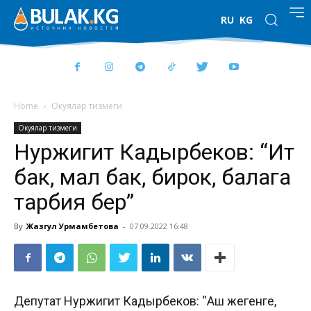
RU
KG
Home
Окуялар тизмеги
Окуялар тизмеги
Нуржигит Кадырбеков: “Ит
бак, мал бак, бирок, балага
тарбия бер”
By
Жазгул Урмамбетова
-
07.09.2022 16:48
Депутат Нуржигит Кадырбеков: “Аш жегенге,