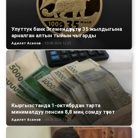
Улуттук банк Эгемендүүлүктүн 35 жылдыгына
арналган алтын тыйын чыгарды
Адилет Асанов
-
03.08.2026 12:23
Кыргызстанда 1-октябрдан тарта
минималдуу пенсия 8,8 миң сомду түзөт
Адилет Асанов
-
04.08.2026 15:01