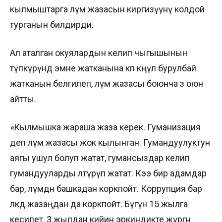
кылмыштарга өлүм жазасын киргизүүнү колдой
турганын билдирди.
Ал аталган окуялардын келип чыгышынын
түпкүрүндө эмне жатканына көп көңүл бурулбай
жатканын белгилеп, өлүм жазасы боюнча өз оюн
айтты.
«
Кылмышка жараша жаза керек. Гуманизация
деп өлүм жазасы жок кылынган. Гумандуулуктун
аягы ушул болуп жатат, гумансыздар келип
гумандууларды өлтүрүп жатат. Кээ бир адамдар
бар, өлүмдөн башкадан коркпойт. Коррупция бар
өлкөдө жазаңдан да коркпойт. Бүгүн 15 жылга
кесилет, 3 жылдан кийин эркиндикте жүргөн