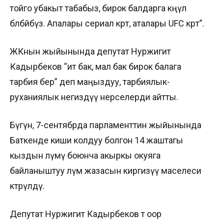
тойго убакыт табабыз, бирок балдарга көңүл
бөлбөйбүз. Апалары сериал көрөт, аталары UFC көрөт”.
ЖКнын жыйынында депутат Нуржигит
Кадырбеков “ит бак, мал бак бирок балага
тарбия бер” деп маңыздуу, тарбиялык-
руханиялык негиздүү нерселерди айтты.
Бүгүн, 7-сентябрда парламенттин жыйынында
Баткенде киши колдуу болгон 14 жаштагы
кыздын өлүмү боюнча акыркы окуяга
байланыштуу өлүм жазасын киргизүү маселеси
көтөрүлдү.
Депутат Нуржигит Кадырбеков өтө оор