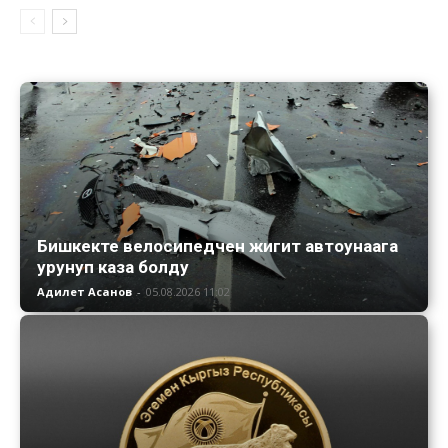
Бишкекте велосипедчен жигит автоунаага
урунуп каза болду
Адилет Асанов
-
05.08.2026 11:02