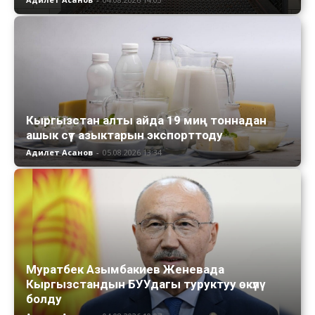
Кыргызстан алты айда 19 миң тоннадан
ашык сүт азыктарын экспорттоду
Адилет Асанов
-
05.08.2026 13:34
Муратбек Азымбакиев Женевада
Кыргызстандын БУУдагы туруктуу өкүлү
болду