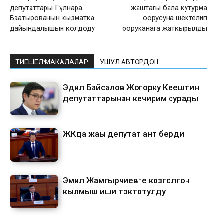
депутаттары Гүлнара
жаштагы бала кутурма
Баатырованын кызматка
оорусуна шектелип
дайындалышын колдоду
ооруканага жаткырылды
ТИЕШЕЛҮҮ МАКАЛАЛАР
УШУЛ АВТОРДОН
Эдил Байсалов Жогорку Кеңештин
депутаттарынан кечирим сурады
ЖКда жаңы депутат ант берди
Эмил Жамгырчиевге козголгон
кылмыш иши токтотулду