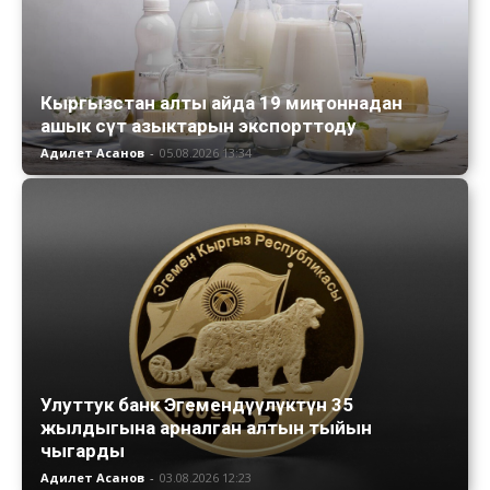
Кыргызстан алты айда 19 миң тоннадан
ашык сүт азыктарын экспорттоду
Адилет Асанов
-
05.08.2026 13:34
Улуттук банк Эгемендүүлүктүн 35
жылдыгына арналган алтын тыйын
чыгарды
Адилет Асанов
-
03.08.2026 12:23