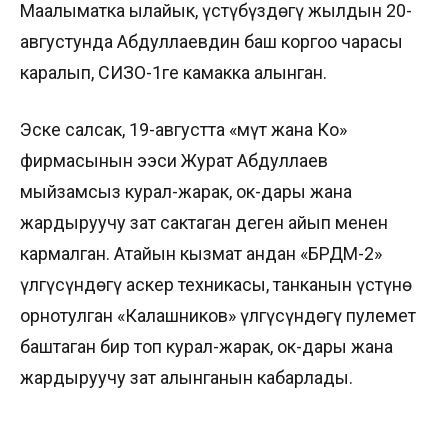
Маалыматка ылайык, үстүбүздөгү жылдын 20-
августунда Абдуллаевдин баш коргоо чарасы
каралып, СИЗО-1ге камакка алынган.
Эске салсак, 19-августта «Үмүт жана Ко»
фирмасынын ээси Журат Абдуллаев
мыйзамсыз курал-жарак, ок-дары жана
жардыруучу зат сактаган деген айып менен
кармалган. Атайын кызмат андан «БРДМ-2»
үлгүсүндөгү аскер техникасы, танканын үстүнө
орнотулган «Калашников» үлгүсүндөгү пулемет
баштаган бир топ курал-жарак, ок-дары жана
жардыруучу зат алынганын кабарлады.