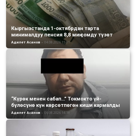
Кыргызстанда 1-октябрдан тарта
минималдуу пенсия 8,8 миң сомду түзөт
Адилет Асанов
-
04.08.2026 15:01
“Күрөк менен сабап…” Токмокто үй-
бүлөсүнө күн көрсөтпөгөн киши кармалды
Адилет Асанов
-
06.08.2026 14:18