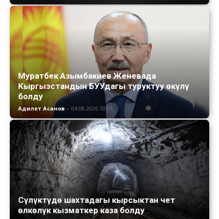
Муратбек Азымбакиев Женевада
Кыргызстандын БУУдагы туруктуу өкүлү
болду
Адилет Асанов
-
04.08.2026 10:07
Сүлүктүдө шахтадагы кырсыктан чет
өлкөлүк кызматкер каза болду