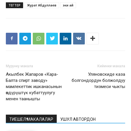
ТЕГТЕР
Журат Абдуллаев
эки ай
Мурунку макала
Кийинки макала
Акылбек Жапаров «Кара-
Уляновскиде каза
Балта спирт заводу»
болгондордун болжолдуу
мамлекеттик ишканасынын
тизмеси чыкты
өндүрүштүк кубаттуулугу
менен таанышты
ТИЕШЕЛҮҮ МАКАЛАЛАР
УШУЛ АВТОРДОН