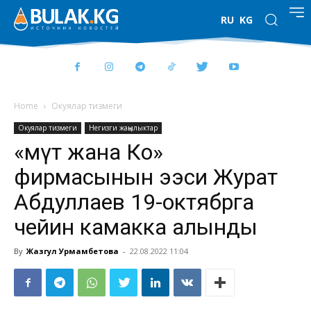
RU
KG
Home
Окуялар тизмеги
Окуялар тизмеги
Негизги жаңылыктар
«Үмүт жана Ко»
фирмасынын ээси Журат
Абдуллаев 19-октябрга
чейин камакка алынды
By
Жазгул Урмамбетова
-
22.08.2022 11:04