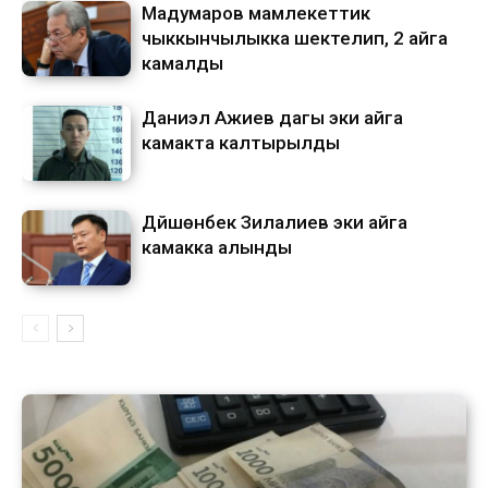
Мадумаров мамлекеттик
чыккынчылыкка шектелип, 2 айга
камалды
Даниэл Ажиев дагы эки айга
камакта калтырылды
Дүйшөнбек Зилалиев эки айга
камакка алынды