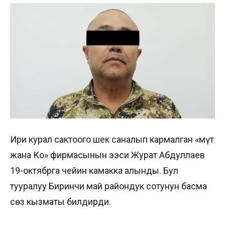
Ири курал сактоого шек саналып кармалган «Үмүт
жана Ко» фирмасынын ээси Журат Абдуллаев
19-октябрга чейин камакка алынды. Бул
тууралуу Биринчи май райондук сотунун басма
сөз кызматы билдирди.