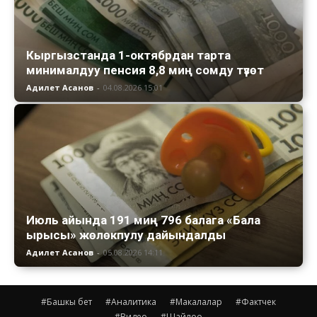
Кыргызстанда 1-октябрдан тарта
минималдуу пенсия 8,8 миң сомду түзөт
Адилет Асанов
-
04.08.2026 15:01
Июль айында 191 миң 796 балага «Бала
ырысы» жөлөкпулу дайындалды
Адилет Асанов
-
05.08.2026 14:11
#Башкы бет
#Аналитика
#Макалалар
#Фактчек
#Видео
#Шайлоо