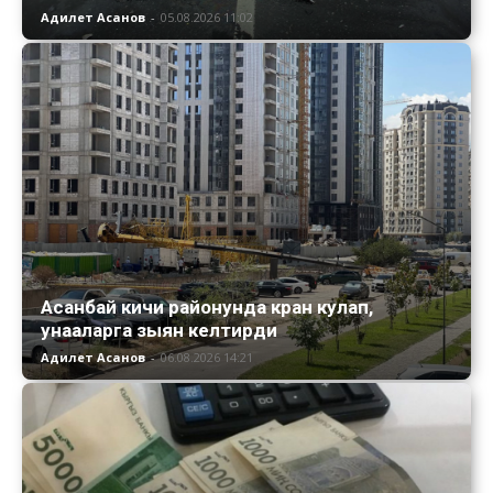
Адилет Асанов
-
05.08.2026 11:02
Асанбай кичи районунда кран кулап,
унааларга зыян келтирди
Адилет Асанов
-
06.08.2026 14:21