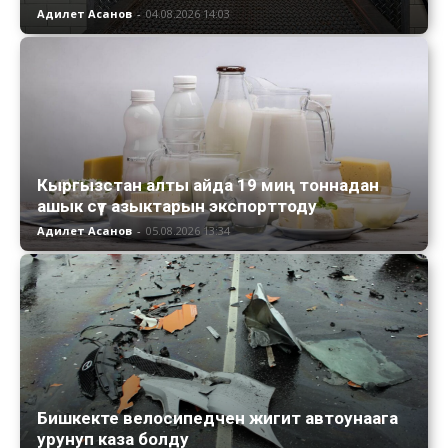
Адилет Асанов
-
04.08.2026 14:03
Кыргызстан алты айда 19 миң тоннадан
ашык сүт азыктарын экспорттоду
Адилет Асанов
-
05.08.2026 13:34
Бишкекте велосипедчен жигит автоунаага
урунуп каза болду