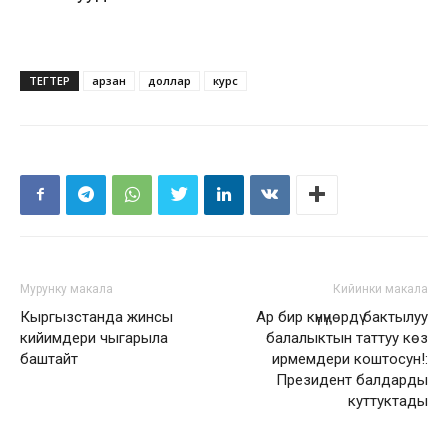
ТЕГТЕР
арзан
доллар
курс
Мурунку макала
Кийинки макала
Кыргызстанда жинсы
Ар бир күнүңөрдү бактылуу
кийимдери чыгарыла
балалыктын таттуу көз
баштайт
ирмемдери коштосун!:
Президент балдарды
куттуктады