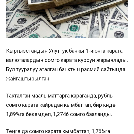
Кыргызстандын Улуттук банкы 1-июнга карата
валюталардын сомго карата курсун жарыялады.
Бул тууралуу аталган банктын расмий сайтында
жайгаштырылган.
Такталган маалыматтарга караганда, рубль
сомго карата кайрадан кымбаттап, бир күндө
1,89%га бекемдеп, 1,2746 сомго бааланды.
Теңге да сомго карата кымбаттап, 1,76%га