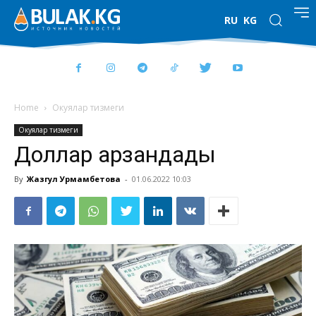
RU
KG
Home
Окуялар тизмеги
Окуялар тизмеги
Доллар арзандады
By
Жазгул Урмамбетова
-
01.06.2022 10:03