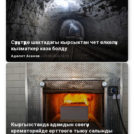
Сүлүктүдө шахтадагы кырсыктан чет өлкөлүк
кызматкер каза болду
Адилет Асанов
-
05.08.2026 14:15
Кыргызстанда адамдын сөөгүн
крематорийде өрттөөгө тыюу салынды