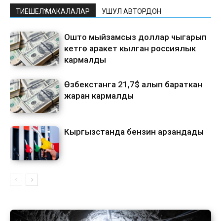
ТИЕШЕЛҮҮ МАКАЛАЛАР
УШУЛ АВТОРДОН
Ошто мыйзамсыз доллар чыгарып
кетүүгө аракет кылган россиялык
кармалды
Өзбекстанга 21,7$ алып бараткан
жаран кармалды
Кыргызстанда бензин арзандады