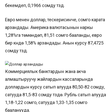
бекемдеп, 0,1966 сомду түздү.
Евро менен доллар, тескерисинче, сомго карата
арзандады. Америка валютасынын наркы
1,28%га төмөндөп, 81,51 сомго бааланды, евро
бир күндө 1,58% арзандады. Анын курсу 87,4725
сомду түздү.
Коммерциялык банктардын жана акча
алмаштыруучу жайлардын кассаларында
доллардын курсу сатып алууда 80,50-82 сомду,
сатууда 81,5-83 сомду түзүүдө. Рубль сатып алууда
1,18-1,22 сомго, сатууда 1,33-1,35 сомго
бааланууда.