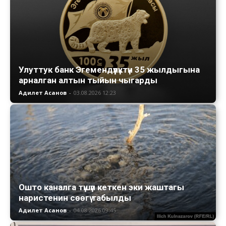
Улуттук банк Эгемендүүлүктүн 35 жылдыгына
арналган алтын тыйын чыгарды
Адилет Асанов
-
03.08.2026 12:23
Ошто каналга түшүп кеткен эки жаштагы
наристенин сөөгү табылды
Адилет Асанов
-
04.08.2026 09:45