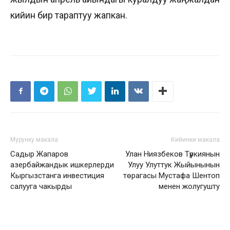
кийин бир тараптуу жапкан.
Мурунку макала
Кийинки макала
Садыр Жапаров
Улан Ниязбеков Түркиянын
азербайжандык ишкерлерди
Улуу Улуттук Жыйынынын
Кыргызстанга инвестиция
төрагасы Мустафа Шентоп
салууга чакырды
менен жолугушту