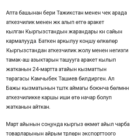
Апта башынан бери Тажикстан менен чек арада
аткезчилик менен жүк алып өтүүгө аракет
кылган Кыргызстандын жарандары күн сайын
кармалууда
.
Баткен аркылуу коңшу өлкөлөр
Кыргызстандан аткезчилик жолу менен негизги
тамак-аш азыктарын ташууга аракет кылып
жатканын 24-мартта атайын кызматтын
төрагасы Камчыбек Ташиев билдирген. Ал
Бажы кызматынын түштүк аймагы боюнча бөлүмүнүн
аткезчиликке каршы иши өтө начар болуп
жатканын айткан.
Март айынын соңунда кыргыз өкмөтү айыл чарба
товарларынын айрым түрлөрүн экспорттоого