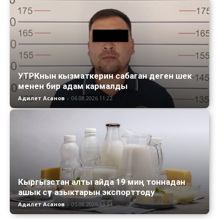
УТРКнын кызматкерин сабаган деген шек
менен бир адам кармалды
Адилет Асанов
-
06.08.2026 11:22
Кыргызстан алты айда 19 миң тоннадан
ашык сүт азыктарын экспорттоду
Адилет Асанов
-
05.08.2026 13:34