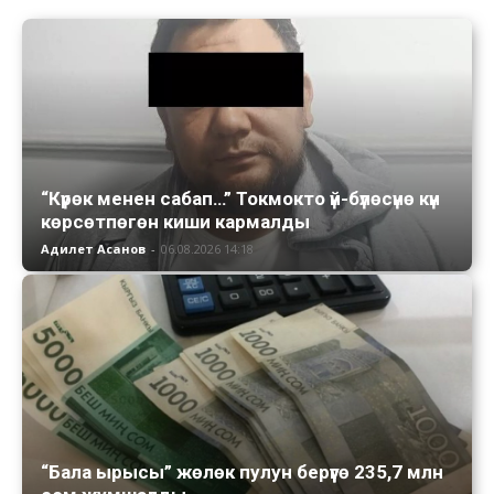
“Күрөк менен сабап…” Токмокто үй-бүлөсүнө күн
көрсөтпөгөн киши кармалды
Адилет Асанов
-
06.08.2026 14:18
“Бала ырысы” жөлөк пулун берүүгө 235,7 млн