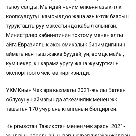
тыюу салды.
Мындай чечим өлкөнүн азык-түлүк
коопсуздугун камсыздоо жана азык-түлүк баасын
турукташтыруу максатында кабыл алынган.
Министрлер кабинетинин токтому менен алты
айга Евразиялык экономикалык биримдигинин
аймагынан тыш жакка буудай, ун, өсүмдүк майы,
кумшекер, күн карама уругу жана жумуртканы
экспорттоого чектөө киргизилди.
УКМКнын Чек ара кызматы 2021-жылы Баткен
облусунун аймагында аткезчилик менен жүк
ташыган 170 учур аныкталганын билдирген.
Кыргызстан Тажикстан менен чек арасы 2021-
жылдын апрель айындагы куралдуу жаңжалдан