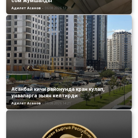
сом жумшалды
Адилет Асанов
-
06.08.2026 12:19
Асанбай кичи районунда кран кулап,
унааларга зыян келтирди
Адилет Асанов
-
06.08.2026 14:21