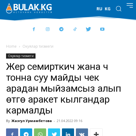
RU
KG
Home
Окуялар тизмеги
Окуялар тизмеги
Жер семирткич жана үч
тонна суу майды чек
арадан мыйзамсыз алып
өтүүгө аракет кылгандар
кармалды
By
Жазгул Урмамбетова
-
21.04.2022 09:16