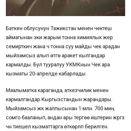
Баткен облусунун Тажикстан менен чектеш
аймагынан эки жарым тонна химиялык жер
семирткич жана үч тонна суу майды чек арадан
мыйзамсыз алып өтүүгө аракет кылгандар
кармалды. Бул тууралуу УКМКнын Чек ара
кызматы 20-апрелде кабарлады.
Маалыматка караганда, аткезчилик менен
кармалгандар Кыргызстандын жарандары.
Мыйзамсыз жүк жалпысынан 1 млн. 700 миң
сомго бааланып, андан ары тергөө иштерин жүргүзүү
үчүн тиешелүү кызматтарга өткөрүлүп берилген.