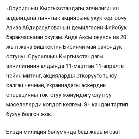
«Орусиянын Кыргызстандагы элчилигинин
алдындагы тынчтык акциясына укук коргоочу
Азиза Абдирасулованын демилгесин Фейсбук
баракчасынан окугам. Анда Аксы окуясына 20
жыл жана Бишкектин Биринчи май райондук
сотунун Орусиянын Кыргызстандагы
элчилигинин алдында 11-марттан 11-апрелге
чейин митинг, акцияларды өткөрүүгө тыюу
салган чечими, Украинадагы аскердик
операцияны токтотуу жөнүндөгү олуттуу
маселелерди колдоп келгем. Эч кандай тартип
бузуу болгон жок.
Бизди милиция бөлүмүндө беш жарым саат