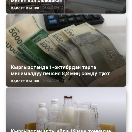
менен кол салышкан
Адилет Асанов
-
05.08.2026 10:09
Кыргызстанда 1-октябрдан тарта
минималдуу пенсия 8,8 миң сомду түзөт
Адилет Асанов
-
04.08.2026 15:01
Кыргызстан алты айда 19 миң тоннадан