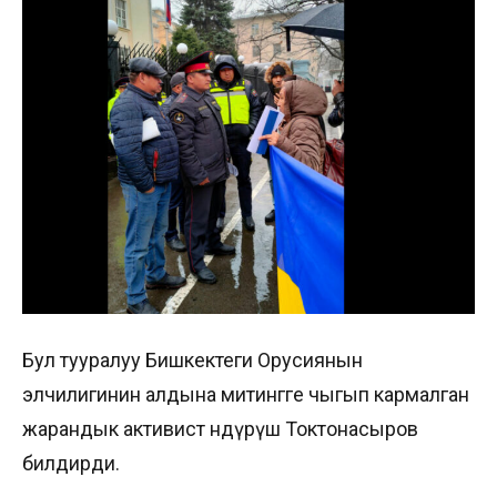
Бул тууралуу Бишкектеги Орусиянын
элчилигинин алдына митингге чыгып кармалган
жарандык активист Өндүрүш Токтонасыров
билдирди.