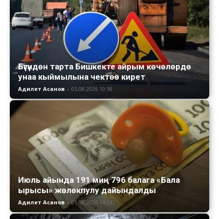
Бүгүндөн тарта Бишкекте айрым көчөлөрдө
унаа кыймылына чектөө кирет
Адилет Асанов
-
05.08.2026 10:58
Июль айында 191 миң 796 балага «Бала
ырысы» жөлөкпулу дайындалды
Адилет Асанов
-
05.08.2026 14:11