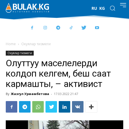
RU
KG
Home
Окуялар тизмеги
Окуялар тизмеги
Олуттуу маселелерди
колдоп келгем, беш саат
кармашты, – активист
By
Жазгул Урмамбетова
-
17.03.2022 21:47