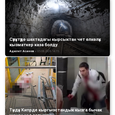
Сүлүктүдө шахтадагы кырсыктан чет өлкөлүк
кызматкер каза болду
Адилет Асанов
-
05.08.2026 14:15
Түндүк Кипрде кыргызстандык кызга бычак