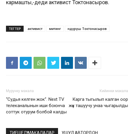
кармашты,-деди активист Токтонасыров.
ТЕГТЕР
активист
митинг
Өндүрүш Токтонасыров
Мурунку макала
Кийинки макала
“Судья келген жок”. Next TV
Карга тыгылып калган оор
телеканалынын иши боюнча
жүк ташуучу унаа чыгарылды
соттук отурум болбой калды
ТИЕШЕЛҮҮ МАКАЛАЛАР
УШУЛ АВТОРДОН