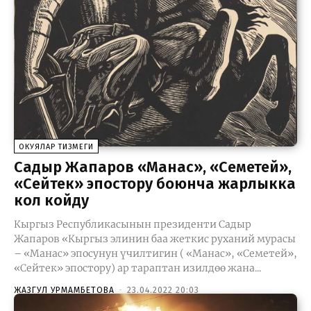
ОКУЯЛАР ТИЗМЕГИ
Садыр Жапаров «Манас», «Семетей»,
«Сейтек» эпостору боюнча жарлыкка
кол койду
Кыргыз Республикасынын президенти Садыр
Жапаров «Кыргыз элинин баа жеткис руханий мурасы
– «Манас» эпосунун үчилтигин ( «Манас», «Семетей»,
«Сейтек» эпостору) ар тараптан изилдөө жана...
ЖАЗГУЛ УРМАМБЕТОВА
-
23.04.2022 20:03