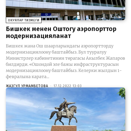
ОКУЯЛАР ТИЗМЕГИ
Бишкек менен Оштогу аэропорттор
модернизацияланат
Бишкек жана Ош шаарларындагы аэропортторду
модернизациялоону баштайбыз. Бул тууралуу
Министрлер кабинетинин төрагасы Акылбек Жапаров
билдирди. «Ошондой эле бажы инфраструктурасын
модернизациялоону баштайбыз. Келерки жылдын 1-
февралына карата...
ЖАЗГУЛ УРМАМБЕТОВА
-
17.12.2022 13:03