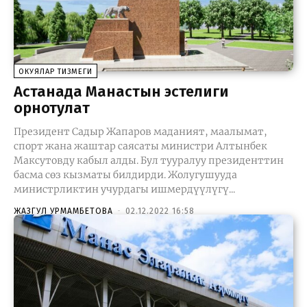
ОКУЯЛАР ТИЗМЕГИ
Астанада Манастын эстелиги
орнотулат
Президент Садыр Жапаров маданият, маалымат,
спорт жана жаштар саясаты министри Алтынбек
Максутовду кабыл алды. Бул тууралуу президенттин
басма сөз кызматы билдирди. Жолугушууда
министрликтин учурдагы ишмердүүлүгү...
ЖАЗГУЛ УРМАМБЕТОВА
-
02.12.2022 16:58