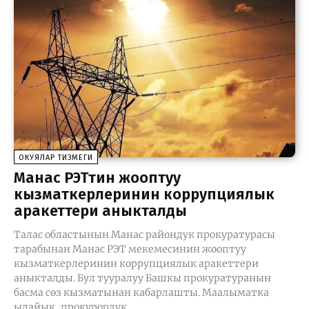
ОКУЯЛАР ТИЗМЕГИ
Манас РЭТтин жооптуу
кызматкерлеринин коррупциялык
аракеттери аныкталды
Талас областынын Манас райондук прокуратурасы
тарабынан Манас РЭТ мекемесинин жооптуу
кызматкерлеринин коррупциялык аракеттери
аныкталды. Бул тууралуу Башкы прокуратуранын
басма сөз кызматынан кабарлашты. Маалыматка
ылайык, прокурордук...