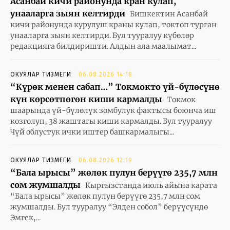
Асанбай кичи районунда кран кулап,
унааларга зыян келтирди
Бишкектин Асанбай
кичи районунда курулуш краны кулап, токтоп турган
унааларга зыян келтирди. Бул тууралуу күбөлөр
редакцияга билдиришти. Алдын ала маалымат...
ОКУЯЛАР ТИЗМЕГИ
06.08.2026 14:18
“Күрөк менен сабап…” Токмокто үй-бүлөсүнө
күн көрсөтпөгөн киши кармалды
Токмок
шаарында үй-бүлөлүк зомбулук фактысы боюнча иш
козголуп, 38 жаштагы киши кармалды. Бул тууралуу
Чүй облустук ички иштер башкармалыгы...
ОКУЯЛАР ТИЗМЕГИ
06.08.2026 12:19
“Бала ырысы” жөлөк пулун берүүгө 235,7 млн
сом жумшалды
Кыргызстанда июль айына карата
“Бала ырысы” жөлөк пулун берүүгө 235,7 млн сом
жумшалды. Бул тууралуу “Элден собол” берүүсүндө
Эмгек,...