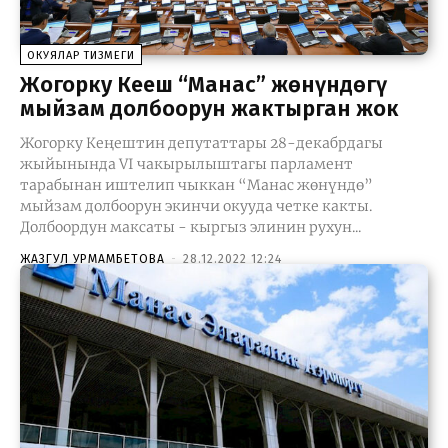
ОКУЯЛАР ТИЗМЕГИ
Жогорку Кеңеш “Манас” жөнүндөгү
мыйзам долбоорун жактырган жок
Жогорку Кеңештин депутаттары 28-декабрдагы
жыйынында VI чакырылыштагы парламент
тарабынан иштелип чыккан “Манас жөнүндө”
мыйзам долбоорун экинчи окууда четке какты.
Долбоордун максаты - кыргыз элинин рухун...
ЖАЗГУЛ УРМАМБЕТОВА
-
28.12.2022 12:24