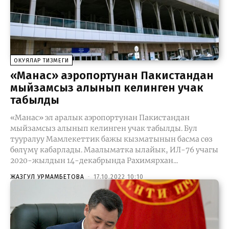
ОКУЯЛАР ТИЗМЕГИ
«Манас» аэропортунан Пакистандан
мыйзамсыз алынып келинген учак
табылды
«Манас» эл аралык аэропортунан Пакистандан
мыйзамсыз алынып келинген учак табылды. Бул
тууралуу Мамлекеттик бажы кызматынын басма сөз
бөлүмү кабарлады. Маалыматка ылайык, ИЛ-76 учагы
2020-жылдын 14-декабрында Рахимярхан...
ЖАЗГУЛ УРМАМБЕТОВА
-
17.10.2022 10:10