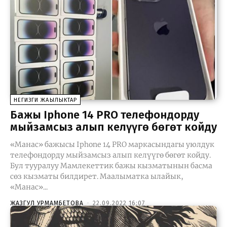
НЕГИЗГИ ЖАҢЫЛЫКТАР
Бажы Iphone 14 PRO телефондорду
мыйзамсыз алып келүүгө бөгөт койду
«Манас» бажысы Iphone 14 PRO маркасындагы уюлдук
телефондорду мыйзамсыз алып келүүгө бөгөт койду.
Бул тууралуу Мамлекеттик бажы кызматынын басма
сөз кызматы билдирет. Маалыматка ылайык,
«Манас»...
ЖАЗГУЛ УРМАМБЕТОВА
-
22.09.2022 16:07