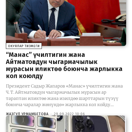
ОКУЯЛАР ТИЗМЕГИ
“Манас” үчилтигин жана
Айтматовдун чыгармачылык
мурасын иликтөө боюнча жарлыкка
кол коюлду
Президент Садыр Жапаров «Манас» үчилтигин жана
Ч. Т. Айтматовдун чыгармачылык мурасын ар
тараптан иликтөө жана изилдөө шарттарын түзүү
боюнча чаралар жөнүндө» жарлыкка кол койду....
ЖАЗГУЛ УРМАМБЕТОВА
-
29.09.2022 10:06