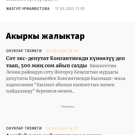
ЖАЗГУЛ УРМАМБЕТОВА
-
17.03.2022 11:05
Акыркы жаңлыктар
ОКУЯЛАР ТИЗМЕГИ
06.08.2026 18:00
Сот экс-депутат Конгантиевди күнөөлүү деп
таап, 500 миң сом айып салды
Бишкектин
Ленин райондук соту Жогорку Кеңештин мурдагы
депутаты Куванычбек Конгантиевди Кылмыш-жаза
кодексинин “Кызмат абалын кыянаттык менен
пайдалануу” беренеси менен...
- Реклама -
ОКУЯЛАР ТИЗМЕГИ
06.08.2026 14:21