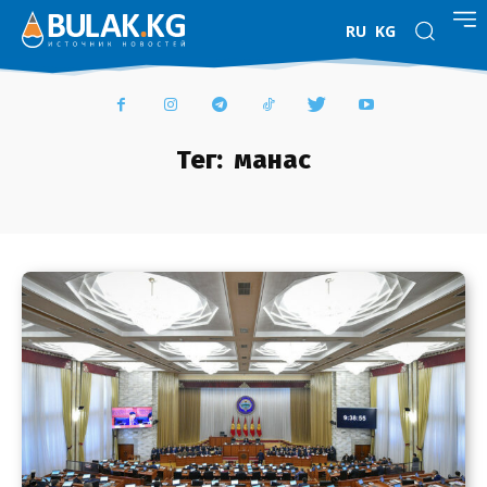
RU
KG
Тег:
манас