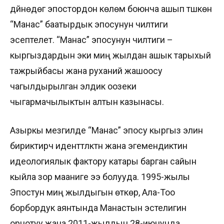
дүйнөдөгү эпостордон көлөмү боюнча ашып түшкөн
“Манас” баатырдык эпосунун үчилтиги
эсептелет. “Манас” эпосунун үчилтиги –
кыргыздардын эки миң жылдан ашык тарыхый
тажрыйбасы жана руханий жашоосу
чагылдырылган элдик оозеки
чыгармачылыктын алтын казынасы.
Азыркы мезгилде “Манас” эпосу кыргыз элин
бириктирүүчү иденттүүлүктүн жана эгемендиктин
идеологиялык фактору катары барган сайын
кыйла зор мааниге ээ болууда. 1995-жылы
Эпостун миң жылдыгын өткөрүү, Ала-Тоо
борбордук аянтында Манастын эстелигин
орнотуу жана 2011-жылдын 28-июнунда