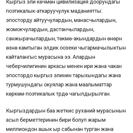
Кыргыз эли көчмөн цивилизация доорундагы
поэтикалык-аткаруучулук маданиятты:
эпосторду айтуучулардын, манасчылардын,
жомокчулардын, дастанчылардын,
санжырачылардын, төкмө-акындардын өнөрүн
өзүнө камтыган элдик оозеки чыгармачылыктын
кайталангыс мурасына ээ. Алардын
чеберчилигинин аркасы менен ири жана чакан
эпостордо кыргыз элинин тарыхындагы жана
турмушундагы окуялар жана маалыматтар
көркөм-поэтикалык түрдө чагылдырылган.
Кыргыздардын баа жеткис руханий мурасынын
асыл берметтеринин бири болуп жарым
миллиондон ашык ыр сабынан турган жана