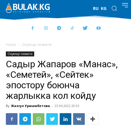
RU
KG
Home
Окуялар тизмеги
Окуялар тизмеги
Садыр Жапаров «Манас»,
«Семетей», «Сейтек»
эпостору боюнча
жарлыкка кол койду
By
Жазгул Урмамбетова
-
23.04.2022 20:03