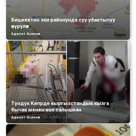
Бишкектин эки районунда суу убактылуу
өчүрүлөт
Адилет Асанов
-
31.07.2026 16:30
Түндүк Кипрде кыргызстандык кызга
бычак менен кол салышкан
Адилет Асанов
-
05.08.2026 10:09