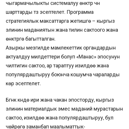
чыгармачылыкты системалуу өнүктүрүү үчүн
шарттарды түзүү эсептелет. Программа
стратегиялык максаттарга жетишүүгө – кыргыз
элинин маданиятын жана тилин сактоого жана
өнүктүрүүгө багытталган.
Азыркы мезгилде мамлекеттик органдардын
актуалдуу милдеттери болуп «Манас» эпосунун
үчилтигин сактоо, ар тараптуу изилдөө жана
популярдаштыруу боюнча кошумча чараларды
көрүү эсептелет.
Бүгүнкү күндө ири жана чакан эпосторду, кыргыз
элинин материалдык эмес маданий мурастарын
сактоо, изилдөө жана популярдаштыруу, бул
чөйрөгө заманбап маалыматтык-