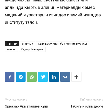
алдында Кыргыз элинин материалдык эмес
маданий мурастарын изилдөө илимий-изилдөө
институту түзүлсүн.
ТЕГТЕР
жарлык
Кыргыз элинин баа жеткис мурасы
манас
Садыр Жапаров
Мурунку макала
Кийинки макала
Эрназар Акматалиев күмүш
Табигый илимдерге