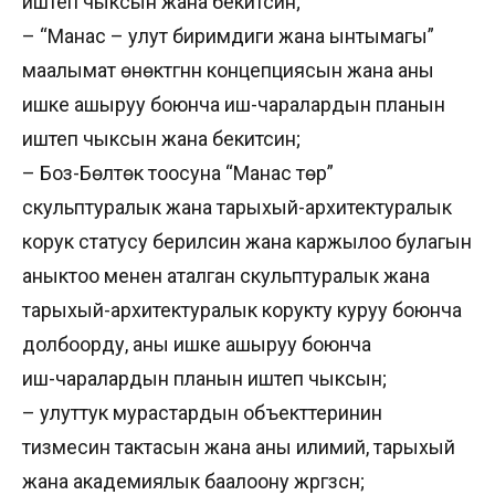
иштеп чыксын жана бекитсин;
– “Манас – улут биримдиги жана ынтымагы”
маалымат өнөктүгүнүн концепциясын жана аны
ишке ашыруу боюнча иш-чаралардын планын
иштеп чыксын жана бекитсин;
– Боз-Бөлтөк тоосуна “Манас төр”
скульптуралык жана тарыхый-архитектуралык
корук статусу берилсин жана каржылоо булагын
аныктоо менен аталган скульптуралык жана
тарыхый-архитектуралык корукту куруу боюнча
долбоорду, аны ишке ашыруу боюнча
иш-чаралардын планын иштеп чыксын;
– улуттук мурастардын объекттеринин
тизмесин тактасын жана аны илимий, тарыхый
жана академиялык баалоону жүргүзсүн;