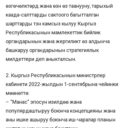
өзгөчөлүктөрдү жана өзүн өзү таанууну, тарыхый
каада-салттарды сактоого багытталган
шарттарды түзүүнү камсыз кылуу Кыргыз
Республикасынын мамлекеттик бийлик
органдарынын жана жергиликтүү өз алдынча
башкаруу органдарынын стратегиялык
милдеттери деп аныкталсын.
2. Кыргыз Республикасынын министрлер
кабинети 2022-жылдын 1-сентябрына чейинки
мөөнөттө:
– “Манас” эпосун изилдөө жана
популярдаштыруу боюнча концепцияны жана
аны ишке ашыруу боюнча иш-чаралар планын