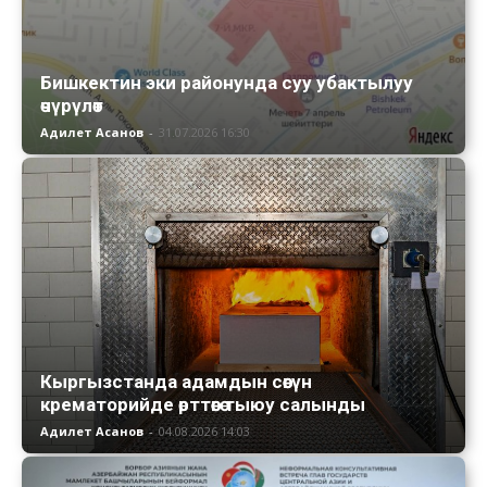
Бишкектин эки районунда суу убактылуу
өчүрүлөт
Адилет Асанов
-
31.07.2026 16:30
Кыргызстанда адамдын сөөгүн
крематорийде өрттөөгө тыюу салынды
Адилет Асанов
-
04.08.2026 14:03