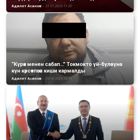
Адилет Асанов
-
31.07.2026 11:29
“Күрөк менен сабап…” Токмокто үй-бүлөсүнө
күн көрсөтпөгөн киши кармалды
Адилет Асанов
-
06.08.2026 14:18