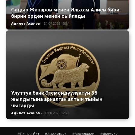
Садыр Жапаров менен Ильхам Алиев бири-
бирин орден менен сыйлады
Адилет Асанов
-
31.07.2026 15:34
Улуттук банк Эгемендүүлүктүн 35
жылдыгына арналган алтын тыйын
чыгарды
Адилет Асанов
-
03.08.2026 12:23
#Башкы бет
#Аналитика
#Макалалар
#Фактчек