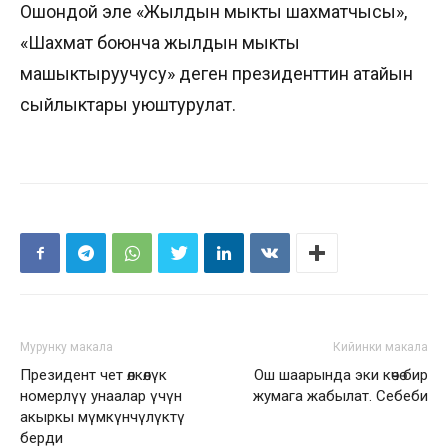
Ошондой эле «Жылдын мыкты шахматчысы»,
«Шахмат боюнча жылдын мыкты
машыктыруучусу» деген президенттин атайын
сыйлыктары уюштурулат.
Мурунку макала
Кийинки макала
Президент чет өлкөлүк
Ош шаарында эки көчө бир
номерлүү унаалар үчүн
жумага жабылат. Себеби
акыркы мүмкүнчүлүктү
берди