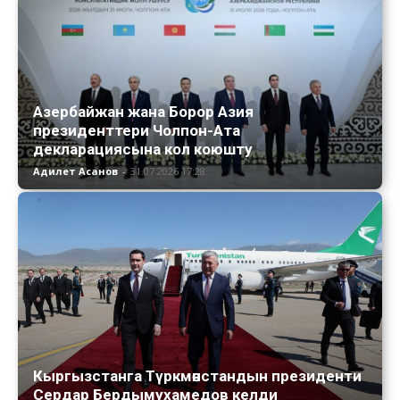
Азербайжан жана Борор Азия
президенттери Чолпон-Ата
декларациясына кол коюшту
Адилет Асанов
-
31.07.2026 17:28
Кыргызстанга Түркмөнстандын президенти
Сердар Бердымухамедов келди