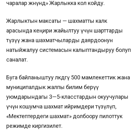
чаралар жөнүндө» Жарлыкка кол койду.
Жарлыктын максаты — шахматты калк
арасында кеңири жайылтуу үчүн шарттарды
түзүү жана шахматчыларды даярдоонун
натыйжалуу системасын калыптандыруу болуп
саналат.
Буга байланыштуу өлкөдөгү 500 мамлекеттик жана
муниципалдык жалпы билим берүү
уюмдарындагы 3—5-класстардын окуучулары
үчүн кошумча шахмат ийримдери түзүлүп,
«Мектептердеги шахмат» долбоору пилоттук
режимде киргизилет.