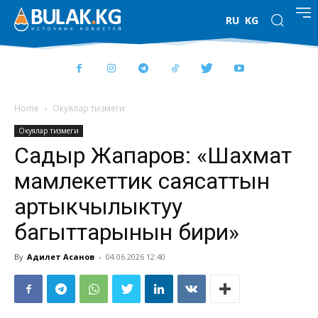
RU
KG
Home
Окуялар тизмеги
Окуялар тизмеги
Садыр Жапаров: «Шахмат
мамлекеттик саясаттын
артыкчылыктуу
багыттарынын бири»
By
Адилет Асанов
-
04.06.2026 12:40