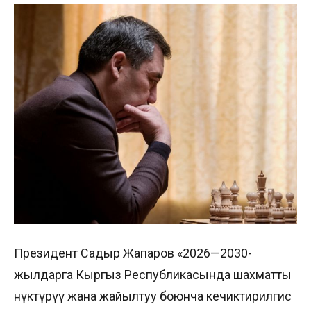
Президент Садыр Жапаров «2026—2030-
жылдарга Кыргыз Республикасында шахматты
өнүктүрүү жана жайылтуу боюнча кечиктирилгис