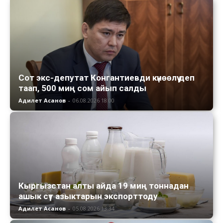
Сот экс-депутат Конгантиевди күнөөлүү деп
таап, 500 миң сом айып салды
Адилет Асанов
-
06.08.2026 18:00
Кыргызстан алты айда 19 миң тоннадан
ашык сүт азыктарын экспорттоду
Адилет Асанов
-
05.08.2026 13:34