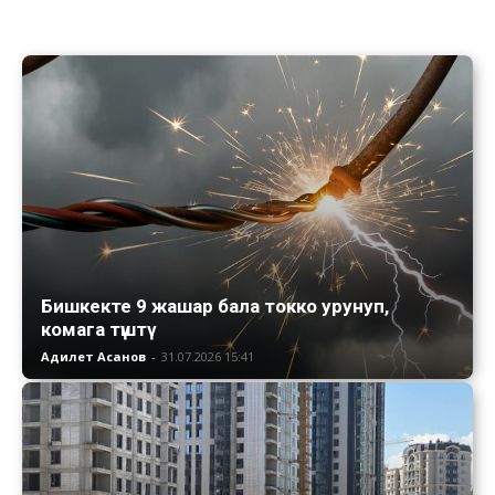
Бишкекте 9 жашар бала токко урунуп,
комага түштү
Адилет Асанов
-
31.07.2026 15:41