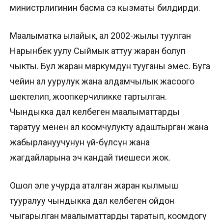
министрлигинин басма сөз кызматы билдирди.
Маалыматка ылайык, ал 2002-жылы туулган
Нарынбек уулу Сыймык аттуу жаран болуп
чыкты. Бул жаран маркумдун тууганы эмес. Буга
чейин ал уурулук жана алдамчылык жасоого
шектелип, жоопкерчиликке тартылган.
Чындыкка дал келбеген маалыматтарды
таратуу менен ал коомчулукту адаштырган жана
жабырлануучунун үй-бүлөсүнө жана
жагдайларына эч кандай тиешеси жок.
Ошол эле учурда аталган жаран кылмыш
тууралуу чындыкка дал келбеген ойдон
чыгарылган маалыматтарды таратып, коомдогу