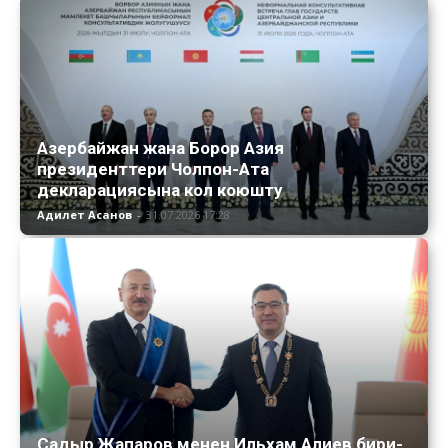
Азербайжан жана Борор Азия
президенттери Чолпон-Ата
декларациясына кол коюшту
Адилет Асанов
-
31.07.2026 17:28
Садыр Жапаров менен Ильхам Алиев бири-