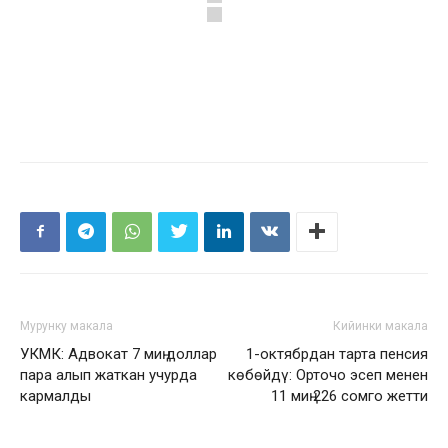
Мурунку макала
Кийинки макала
УКМК: Адвокат 7 миң доллар
1-октябрдан тарта пенсия
пара алып жаткан учурда
көбөйдү: Орточо эсеп менен
кармалды
11 миң 226 сомго жетти