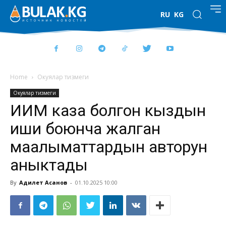
RU
KG
Home
Окуялар тизмеги
Окуялар тизмеги
ИИМ каза болгон кыздын
иши боюнча жалган
маалыматтардын авторун
аныктады
By
Адилет Асанов
-
01.10.2025 10:00