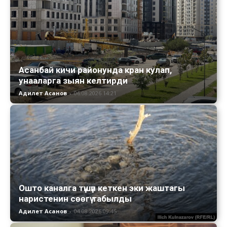
Асанбай кичи районунда кран кулап,
унааларга зыян келтирди
Адилет Асанов
-
06.08.2026 14:21
Ошто каналга түшүп кеткен эки жаштагы
наристенин сөөгү табылды
Адилет Асанов
-
04.08.2026 09:45