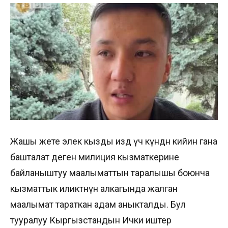
Жашы жете элек кызды издөө үч күндөн кийин гана
башталат деген милиция кызматкерине
байланыштуу маалыматтын таралышы боюнча
кызматтык иликтөөнүн алкагында жалган
маалымат тараткан адам аныкталды. Бул
тууралуу Кыргызстандын Ички иштер