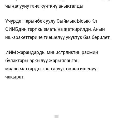
чыңалууну гана күчөткөнү аныкталды.
Учурда Нарынбек уулу Сыймык Ысык-Көл
ОИИБдин тергөө кызматына жеткирилди. Анын
иш-аракеттерине тиешелүү укуктук баа берилет.
ИИМ жарандарды министрликтин расмий
булактары аркылуу жарыяланган
маалыматтарды гана алууга жана ишенүүгө
чакырат.